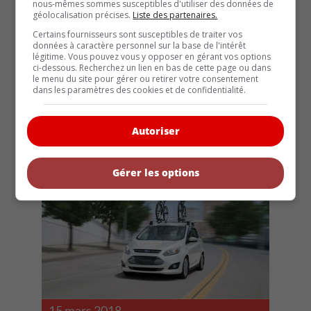
nous-mêmes sommes susceptibles d'utiliser des données de
géolocalisation précises.
Liste des partenaires.
Certains fournisseurs sont susceptibles de traiter vos
données à caractère personnel sur la base de l'intérêt
légitime. Vous pouvez vous y opposer en gérant vos options
ci-dessous. Recherchez un lien en bas de cette page ou dans
le menu du site pour gérer ou retirer votre consentement
dans les paramètres des cookies et de confidentialité.
15 mars 2018
Autoriser
Ford Fiesta 2018: Pour combien de temps encore
Gérer les options
15 mars 2018