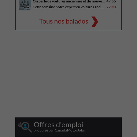
On parle de voitures anciennes et du nouveau Kia Seltos 2027
47:55
Cette semaine notre expert en voitures anciennes André Fitzback vient donner des trucs pour ne pas perdre ses enjoliveurs sur nos vieilles voitures. Benoit revient de la Corée du Sud et nous offre un essai exclusif du Kia Seltos 2027 qui arrive plus tard cet été et Alain a fait l’essai du Toyota Tundra hybride.
22 Mai.
Tous nos balados
Offres d'emploi
propulsé par CanadaMotorJobs