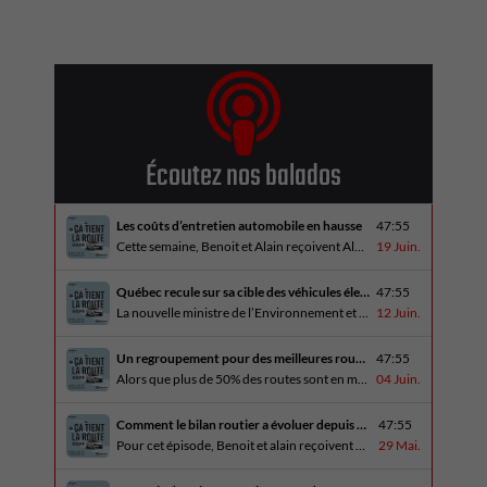
Écoutez nos balados
Les coûts d’entretien automobile en hausse
47:55
Cette semaine, Benoit et Alain reçoivent Alain Blondeau, propriétaire d’un atelier mécanique qui parle de la nouvelle réalité des coûts d’entretien en automobile. En essai routier, Alain a cinq propositions estivales et Benoit a pris la route avec une BMW i4 M60 pour ce dernier épisode de la saison. Bon été à tous!
19 Juin.
Québec recule sur sa cible des véhicules électriques
47:55
La nouvelle ministre de l’Environnement et de la Lutte contre les changements climatiques, Pascale Déry, doit confirmer que les VZE représenteront désormais 80% des ventes de véhicules neufs en 2035. Benoit et Alain en discutent avec Daniel Breton. Ils reçoivent également Bertrand Godin, qui parle d’Élégance Trois-Rivières. En essai routier Alain a roulé le Mitsubishi [...]
12 Juin.
Un regroupement pour des meilleures routes au Québec
47:55
Alors que plus de 50% des routes sont en mauvais état, le regroupement pour des meilleures routes au Québec voit le jour. Dans cet épisode, Benoit et Alain discutent avec Me Caroline Amireault, directrice générale de l’Association des constructeurs de routes et grands travaux du Québec. En essai routier Alain prend la route avec le [...]
04 Juin.
Comment le bilan routier a évoluer depuis 1973
47:55
Pour cet épisode, Benoit et alain reçoivent une porte parole de la SAAQ, Geneviève Côté, qui parle de l’actuelle campagne publicitaire au sujet du bilan routier et des gestes concrets pour diminuer les décès sur nos routes. On parle aussi au président de Lexus Canada, Martin Gilbert, de la nouvelle Lexus ES. En essai routier, [...]
29 Mai.