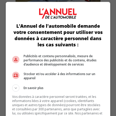
15 mars 2018
L'Annuel de l'automobile demande
Honda Civic 2018: La plus populaire
votre consentement pour utiliser vos
données à caractère personnel dans
les cas suivants :
Publicités et contenu personnalisés, mesure de
performance des publicités et du contenu, études
d’audience et développement de services
Stocker et/ou accéder à des informations sur un
appareil
En savoir plus
15 mars 2018
Vos données à caractère personnel seront traitées, et les
Ford Taurus 2018: Sur la voie de garage
informations liées à votre appareil (cookies, identifiants
uniques et autres types de données) pourront être stockées
et consultées par 300 partenaires, ainsi que partagées avec
lui, ou utilisées spécifiquement par ce site. Nos partenaires et