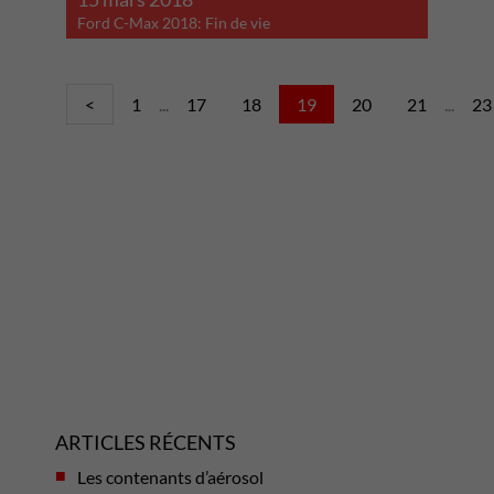
Ford C-Max 2018: Fin de vie
<
1
...
17
18
19
20
21
...
23
ARTICLES RÉCENTS
Les contenants d’aérosol