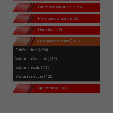
L'auto dans la pub d'ici (8)
Marques du monde (65)
Non classé (7)
Nos bancs d'essais (381)
Éphémérides (404)
Voitures classique (182)
Voitures écolo (131)
Voitures neuves (428)
Question quiz (8)