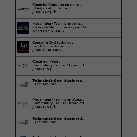
Commis / Conseiller en vente ...
HGrégoire Infiniti Laval
jusqu'à
42 $ / h
Mécanicien / Technicien véhic...
Centre de Mécanique Gagnon / Au...
À partir de
93 000 $
Conseiller(ère) technique
Excel Honda Desjardins
jusqu'à
100 000 $
Chauffeur - Valet
Hawkesbury Cadillac Chevrolet B...
jusqu'à
18 $
Technicien(ne) en mécanique a...
La Pérade Ford
Mécanicien / Technicien (Appr...
Hawkesbury Cadillac Chevrolet B...
jusqu'à
26 $ / h
Technicien(ne) en mécanique d...
La Pérade Ford