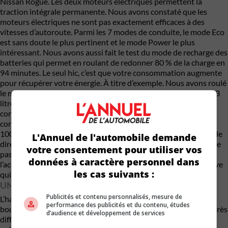
Nissan Rogue. Les deux moteurs électriques permettent la
traction intégrale permanente. Nous avons constaté que les
moteurs électriques ne sont pas exactement efficaces à des
vitesses d’autoroute. Parmi les 7 modes de conduite, le mode Eco
est sans doute le plus pertinent et le mode Power le plus
intéressant. Nous avons aussi fait le test du mode de recharge des
batteries qui permet en roulant de redonner 80 % de la charge en
94 minutes. Le seul hic, c’est que votre consommation augmente
pour récupérer votre énergie. À titre d’exemple. Nous avons roulé
le matin en mode électrique et notre consommation était de 1,3
litre aux 100 km. En après-midi en mode recharge, notre
consommation a grimpé à 8,1 L/100 km. Les meilleures
consommations de la journée tournaient autour de 6 litres aux
100 km. Si la conduite est souple et assez confortable, difficile de
L'Annuel de l'automobile demande
dire la même chose de la boîte de vitesse à un rapport qui n’aime
votre consentement pour utiliser vos
pas du tout les conducteurs qui appuient fortement sur
données à caractère personnel dans
l’accélérateur. Elle préfère de loin la touche souple et progressive
les cas suivants :
qui rend la conduite plus agréable.
UN HABITACLE BIEN AMÉNAGÉ
Publicités et contenu personnalisés, mesure de
L’habitacle joliment aménagé et disposé contient quelques
performance des publicités et du contenu, études
boutons spécifiques au PHEV, mais sinon, il n’est pas non plus très
d’audience et développement de services
différent du modèle à essence. La troisième rangée sera