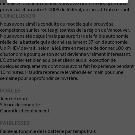
modèle. À l’achat du modèle, vous avez droit à 5 000 $ de rabais
provincial et un autre 5 000$ du fédéral, un incitatif intéressant.
CONCLUSION
Nous avons aimé la conduite du modèle qui a prouvé sa
compétence sur les routes glissantes de la région de Vancouver.
Nous avons été déçus (mais pas surpris) de la faible autonomie
réelle de la batterie qui a donné seulement 37 km d’autonomie.
Un PHEV devrait , selon la loi, être en mesure de donner 100 km
d’autonomie pour que son achat devienne vraiment intéressant.
L’Outlander est bien équipé et silencieux à l’exception de
quelques craquements dont nous avons fait l’expérience pendant
10 minutes. Il faudra reprendre le véhicule en main pour une
semaine pour approfondir ce mystère.
FORCES
Tenu de route
Silence de conduite
Garantie et équipement
FAIBLESSES
Faible autonomie de la batterie par temps frais