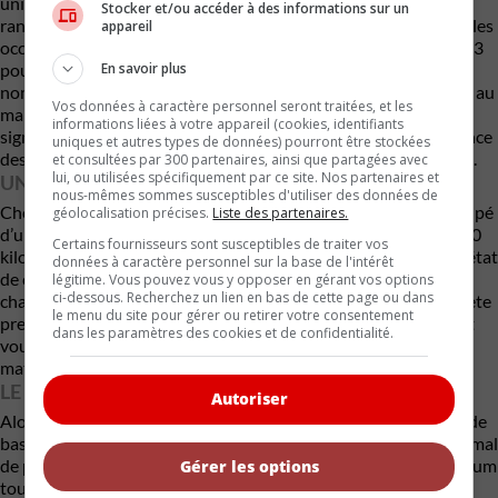
uniquement utilisable pour de jeunes enfants. La deuxième
Stocker et/ou accéder à des informations sur un
rangée offre une glissière qui permet de moduler l’espace pour les
appareil
occupants. Toutes les versions reçoivent un écran tactile de 12,3
pouces. Les systèmes de sécurité de série sont également
En savoir plus
nombreux, notamment le régulateur de vitesse adaptatif, l’aide au
Vos données à caractère personnel seront traitées, et les
maintien dans la voie, la reconnaissance des panneaux de
informations liées à votre appareil (cookies, identifiants
signalisation, le freinage d’urgence automatique et la surveillance
uniques et autres types de données) pourront être stockées
des angles morts. Vous avez aussi une recharge sans fil de série.
et consultées par 300 partenaires, ainsi que partagées avec
lui, ou utilisées spécifiquement par ce site. Nos partenaires et
UNE RECHARGE RAPIDE
nous-mêmes sommes susceptibles d'utiliser des données de
Chose assez rare pour les modèles PHEV, le Outlander est équipé
géolocalisation précises.
Liste des partenaires.
d’une prise de recharge rapide CHAdeMO, acceptant jusqu’à 50
Certains fournisseurs sont susceptibles de traiter vos
kilowatts de charge, ce qui fait passer la batterie de 0 à 80 % d’état
données à caractère personnel sur la base de l'intérêt
de charge en seulement 38 minutes. Si vous disposez d’un
légitime. Vous pouvez vous y opposer en gérant vos options
ci-dessous. Recherchez un lien en bas de cette page ou dans
chargeur de niveau 2 de 240 volts à la maison, la charge complète
le menu du site pour gérer ou retirer votre consentement
prendra environ 6,5 heures, ce qui signifie que la charge de nuit
dans les paramètres des cookies et de confidentialité.
vous permettra de faire le plein et d’être prêt à partir chaque
matin.
LE PRIX MAINTENANT
Autoriser
Alors que les premiers modèles arrivent en concession, le prix de
base s’établit à 46 538 $ dans un enrobage qui fera place à pas mal
de plastique. Notre modèle à l’essai était une version GT Premium
Gérer les options
tout équipé à 57 948 $. C’est votre fourchette de prix pour ce