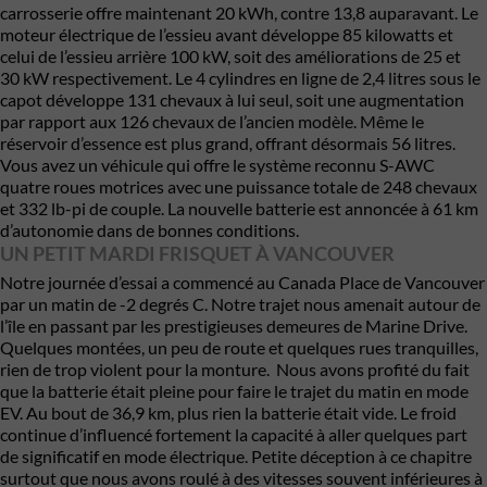
carrosserie offre maintenant 20 kWh, contre 13,8 auparavant. Le
moteur électrique de l’essieu avant développe 85 kilowatts et
celui de l’essieu arrière 100 kW, soit des améliorations de 25 et
30 kW respectivement. Le 4 cylindres en ligne de 2,4 litres sous le
capot développe 131 chevaux à lui seul, soit une augmentation
par rapport aux 126 chevaux de l’ancien modèle. Même le
réservoir d’essence est plus grand, offrant désormais 56 litres.
Vous avez un véhicule qui offre le système reconnu S-AWC
quatre roues motrices avec une puissance totale de 248 chevaux
et 332 lb-pi de couple. La nouvelle batterie est annoncée à 61 km
d’autonomie dans de bonnes conditions.
UN PETIT MARDI FRISQUET À VANCOUVER
Notre journée d’essai a commencé au Canada Place de Vancouver
par un matin de -2 degrés C. Notre trajet nous amenait autour de
l’île en passant par les prestigieuses demeures de Marine Drive.
Quelques montées, un peu de route et quelques rues tranquilles,
rien de trop violent pour la monture. Nous avons profité du fait
que la batterie était pleine pour faire le trajet du matin en mode
EV. Au bout de 36,9 km, plus rien la batterie était vide. Le froid
continue d’influencé fortement la capacité à aller quelques part
de significatif en mode électrique. Petite déception à ce chapitre
surtout que nous avons roulé à des vitesses souvent inférieures à