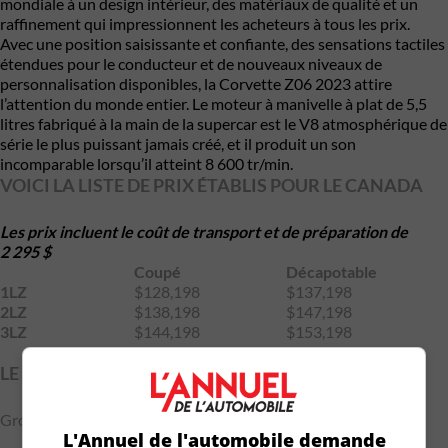
mondiale à un design intérieur, des matériaux de qualité et un
raffinement qui impressionnent les acheteurs à tous les prix.
Avec une position saisissante et confiante, des sensations tactiles
étendues pour le conducteur et de nouveaux niveaux de
personnalisation disponibles, la Corvette Z06 2023 attire
l’attention du monde entier. Le moteur à manivelle à plat de 5,5
litres fabriqué à la main de la supercar est le V8 atmosphérique de
série le plus puissant jamais créé, et il produit un son
incomparable lorsqu’il atteint 8 600 tr/min.
VOICI LA LISTE DE PRIX ÉTABLIS POUR LE CANADA
Les prix incluent le coût de transport et de préparation de
2 295 $
Coupé
Décapotable
1LZ
$128,198
$137,198
2LZ
$138,198
$147,198
3LZ
$144,198
$153,198
LE COUT DES OPTIONS
Groupe Performance Z07 –10,344 $
L'Annuel de l'automobile demande