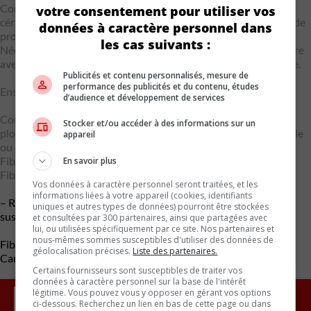
Comprend une suspension FE7, des freins Brembo en carbone
votre consentement pour utiliser vos
céramique, des pneus Michelin Pilot Cup 2R ZP et des bandes de
données à caractère personnel dans
protection sous la carrosserie.
les cas suivants :
Nécessite un ensemble aérodynamique carbone supplémentaire
avec des composants peints en couleur visible ou flash carbone.
Publicités et contenu personnalisés, mesure de
performance des publicités et du contenu, études
Ensemble aérodynamique en carbone
d’audience et développement de services
Composé d’un diffuseur Z07, de bas de caisse, de plans
Stocker et/ou accéder à des informations sur un
plongeants et d’un aileron, disponible en fibre de carbone visible
appareil
ou en fibre de carbone peinte au flash.
Fibre de carbone visible – 4 594 $
En savoir plus
Fibre de carbone peinte – 3 444 $
Vos données à caractère personnel seront traitées, et les
informations liées à votre appareil (cookies, identifiants
– Roues en fibre de carbone (Réduction de la masse non
uniques et autres types de données) pourront être stockées
suspendue de 18,6 kg.)
et consultées par 300 partenaires, ainsi que partagées avec
lui, ou utilisées spécifiquement par ce site. Nos partenaires et
nous-mêmes sommes susceptibles d'utiliser des données de
Fibre de carbone visible : 13 794 $.
géolocalisation précises.
Liste des partenaires.
Carbone peint – 11 494 $
Certains fournisseurs sont susceptibles de traiter vos
données à caractère personnel sur la base de l'intérêt
légitime. Vous pouvez vous y opposer en gérant vos options
ci-dessous. Recherchez un lien en bas de cette page ou dans