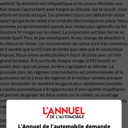
addictif. Sa direction est télépathique et les pneus Michelin une
fois chaud s’accrochent avec hargne au bitume. Sur le circuit, nous
étions en mode attaque. Les premiers tours ont débuté en mode
sport qui garde les aides à la conduite électronique en place. Nous
sommes progressivement passés aux modes plus agressifs via les
boutons M rouges sur le volant. La suspension est bien ferme en
mode Sport Plus, et par conséquent, le nez change de direction à
la vitesse de l’éclair. Les mouvements de caisse sont très contenus,
et il semble que la M2 n’ait de limite que celle que le conducteur
impose. Nous avons avalé plusieurs tours de piste avec un très
grand bonheur. À la sortie de chaque virage, la M2 bondit en
avant alors que ses pneus arrière s’agrippent au bitume. La
poussée dans les régimes intermédiaires est phénoménale, et la
puissance est là à tous les régimes et le moteur semble presque
vous demander de remettre les gaz le plus rapidement possible.
La boîte automatique à 8 rapports est d’une rapidité stupéfiante
et permet de garder les deux mains sur le volant, un avantage
non-négligeable sur un circuit. Notons que la boîte manuelle à six
rapports est toujours au menu.
UN MINIMUM DE TECHNOLOGIE
Les amateurs de performance ne sont en général pas à la
L'Annuel de l'automobile demande
recherche d’une voiture fardée de technologies. Il y a tout de