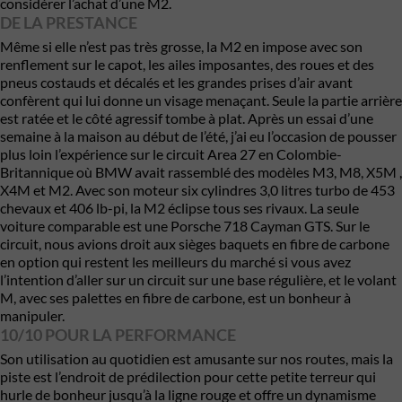
considérer l’achat d’une M2.
DE LA PRESTANCE
Même si elle n’est pas très grosse, la M2 en impose avec son
renflement sur le capot, les ailes imposantes, des roues et des
pneus costauds et décalés et les grandes prises d’air avant
confèrent qui lui donne un visage menaçant. Seule la partie arrière
est ratée et le côté agressif tombe à plat. Après un essai d’une
semaine à la maison au début de l’été, j’ai eu l’occasion de pousser
plus loin l’expérience sur le circuit Area 27 en Colombie-
Britannique où BMW avait rassemblé des modèles M3, M8, X5M ,
X4M et M2. Avec son moteur six cylindres 3,0 litres turbo de 453
chevaux et 406 lb-pi, la M2 éclipse tous ses rivaux. La seule
voiture comparable est une Porsche 718 Cayman GTS. Sur le
circuit, nous avions droit aux sièges baquets en fibre de carbone
en option qui restent les meilleurs du marché si vous avez
l’intention d’aller sur un circuit sur une base régulière, et le volant
M, avec ses palettes en fibre de carbone, est un bonheur à
manipuler.
10/10 POUR LA PERFORMANCE
Son utilisation au quotidien est amusante sur nos routes, mais la
piste est l’endroit de prédilection pour cette petite terreur qui
hurle de bonheur jusqu’à la ligne rouge et offre un dynamisme