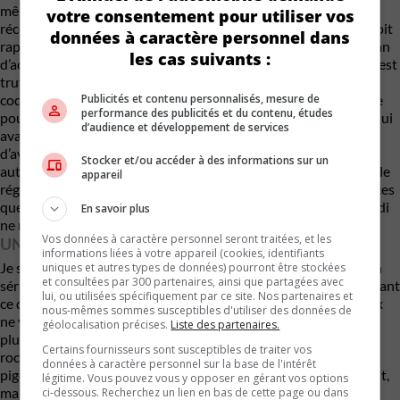
même des progrès à faire à ce chapitre. BMW a installé la plus
votre consentement pour utiliser vos
récente version du système d’exploitation iDrive 8. Bien qu’il soit
données à caractère personnel dans
rapide et esthétiquement plaisant, il demeure compliqué. L’écran
les cas suivants :
d’accueil configurable est complexe, et l’écran des applications est
truffé d’icônes minuscules dénuées de toute logique dans leur
Publicités et contenu personnalisés, mesure de
codage couleur. Il faudrait des boutons de commande physique
performance des publicités et du contenu, études
pour le rendre plus agréable à utiliser. Bien des constructeurs qui
d’audience et développement de services
avaient la même approche ont déjà compris. Le système
d’avertissement de collision frontale avec freinage d’urgence
Stocker et/ou accéder à des informations sur un
automatique et l’alerte de sortie de voie sont de série, même si le
appareil
régulateur de vitesse adaptatif reste en option. Franchement, ces
quelques items technologiques en moins face à Porsche ou Audi
En savoir plus
ne nous ont pas manqué durant notre semaine d’essai.
Vos données à caractère personnel seront traitées, et les
UNE VÉRITABLE AUBAINE
informations liées à votre appareil (cookies, identifiants
Je sais que plusieurs d’entre vous vont dire que 76 500 $ est un
uniques et autres types de données) pourront être stockées
et consultées par 300 partenaires, ainsi que partagées avec
sérieux montant d’argent pour une voiture. Toutefois, considérant
lui, ou utilisées spécifiquement par ce site. Nos partenaires et
ce que vous obtenez à ce prix, il n’y a pas à hésiter. Rien à ce prix
nous-mêmes sommes susceptibles d'utiliser des données de
ne vous offre autant de plaisir. Une Cayman 718 GTS va coûter
géolocalisation précises.
Liste des partenaires.
plus de 100 000 $ et la Corvette aussi. Le terme de « Pocket
Certains fournisseurs sont susceptibles de traiter vos
rocket » n’a jamais si bien prix tout son sens. De plus, inutile de
données à caractère personnel sur la base de l'intérêt
piger dans une longue liste d’options qui ajoute de l’équipement,
légitime. Vous pouvez vous y opposer en gérant vos options
mais rien de plus à l’expérience au volant.
ci-dessous. Recherchez un lien en bas de cette page ou dans