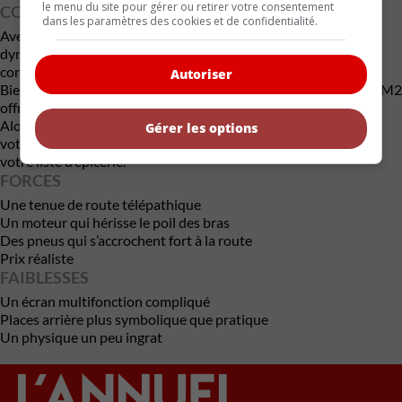
le menu du site pour gérer ou retirer votre consentement
CONCLUSION
dans les paramètres des cookies et de confidentialité.
Avec une puissance impressionnante, une tenue de route
dynamique et un prix compétitif, la M2 prouve que le plaisir de
conduire n’est pas réservé aux voitures exotiques hors de prix.
Autoriser
Bien sûr, quelques défauts subsistent, mais dans l’ensemble, la M2
offre une expérience de conduite passionnante et accessible.
Alors, si vous recherchez une voiture sportive qui fera battre
Gérer les options
votre cœur sans vider votre portefeuille, la M2 doit figurer sur
votre liste d’épicerie.
FORCES
Une tenue de route télépathique
Un moteur qui hérisse le poil des bras
Des pneus qui s’accrochent fort à la route
Prix réaliste
FAIBLESSES
Un écran multifonction compliqué
Places arrière plus symbolique que pratique
Un physique un peu ingrat