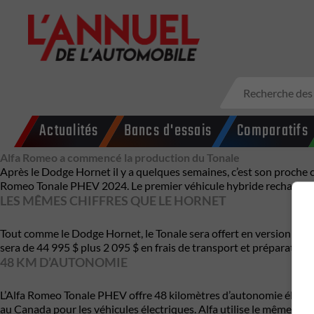
Actualités
Bancs d'essais
Comparatifs
Alfa Romeo a commencé la production du Tonale
Après le Dodge Hornet il y a quelques semaines, c’est son proche co
Romeo Tonale PHEV 2024. Le premier véhicule hybride rechargeable 
LES MÊMES CHIFFRES QUE LE HORNET
Tout comme le Dodge Hornet, le Tonale sera offert en version 2,0 li
sera de 44 995 $ plus 2 095 $ en frais de transport et préparati
48 KM D’AUTONOMIE
L’Alfa Romeo Tonale PHEV offre 48 kilomètres d’autonomie électriq
au Canada pour les véhicules électriques. Alfa utilise le même mot