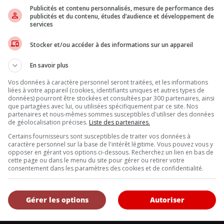
ue le PHEV vient avec un moteur multiair de 1,3 litre turbo qui d
Publicités et contenu personnalisés, mesure de performance des
ent de fréquence (FDS) à réponse rapide, conçu pour créer une co
publicités et du contenu, études d’audience et développement de
services
de à la conduite, de l’Uconnect 5, d’une toute nouvelle plateforme
Stocker et/ou accéder à des informations sur un appareil
En savoir plus
Inscrivez vous à l'infolettre.
Vos données à caractère personnel seront traitées, et les informations
liées à votre appareil (cookies, identifiants uniques et autres types de
données) pourront être stockées et consultées par 300 partenaires, ainsi
que partagées avec lui, ou utilisées spécifiquement par ce site. Nos
partenaires et nous-mêmes sommes susceptibles d'utiliser des données
DE NOUS
de géolocalisation précises.
Liste des partenaires.
, l’Annuel de l’automobile demeure l’outil de référence le plus complet et 
Certains fournisseurs sont susceptibles de traiter vos données à
caractère personnel sur la base de l'intérêt légitime. Vous pouvez vous y
eurs et les consommateurs à la recherche d’un véhicule ou simplement à 
opposer en gérant vos options ci-dessous. Recherchez un lien en bas de
uveautés.
cette page ou dans le menu du site pour gérer ou retirer votre
consentement dans les paramètres des cookies et de confidentialité.
Gérer les options
Autoriser