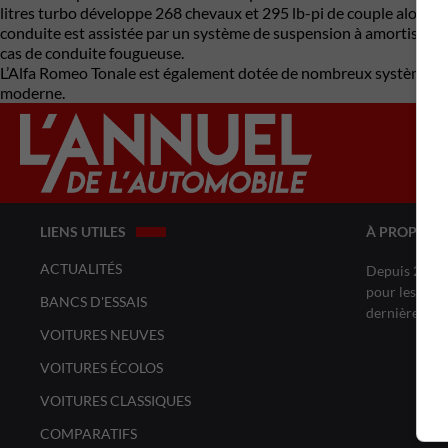
litres turbo développe 268 chevaux et 295 lb-pi de couple alors q
conduite est assistée par un système de suspension à amortissem
cas de conduite fougueuse.
L’Alfa Romeo Tonale est également dotée de nombreux systèmes d’ai
moderne.
LIENS UTILES
À PROPOS 
ACTUALITÉS
Depuis 20 ans
pour les amat
BANCS D'ESSAIS
dernières no
VOITURES NEUVES
VOITURES ÉCOLOS
VOITURES CLASSIQUES
COMPARATIFS