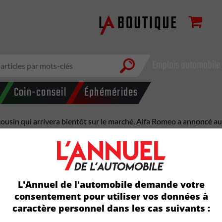
Emplois automobile
Coin-conseil
Éphémérides
usin qui arrivera bientôt sur le marché. Alfa Romeo a annoncé aujou
d’Alfa Romeo est construit à l’usine Giambattista Vico Stellantis
tres turbo ou une version hybride branchable et une traction intégr
on. La version Sprint en PHEV commence à 54 995 $. Les versions h
L'Annuel de l'automobile demande votre
consentement pour utiliser vos données à
caractère personnel dans les cas suivants :
ue et la meilleure puissance de sa catégorie (285 chevaux). Les cl
eur électrique de 15,5 kWh qui se trouve dans les produits de la fa