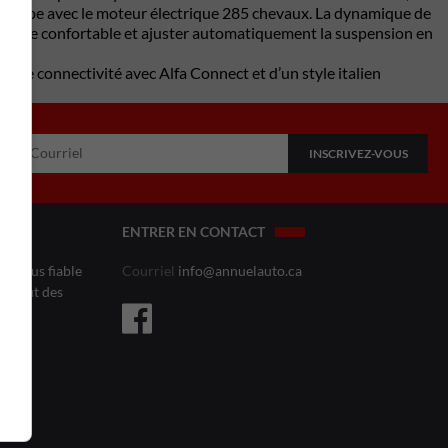
éveloppe avec le moteur électrique 285 chevaux. La dynamique de
nduite confortable et ajuster automatiquement la suspension en
 de connectivité avec Alfa Connect et d’un style italien
ENTRER EN CONTACT
le plus fiable
Courriel
info@annuelauto.ca
l’affût des