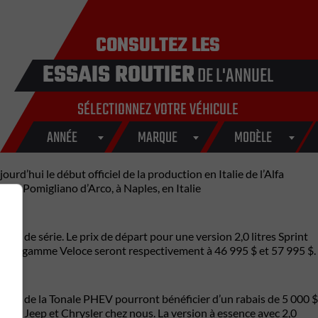
CONSULTEZ LES
ESSAIS ROUTIER
DE L'ANNUEL
SÉLECTIONNEZ VOTRE VÉHICULE
ANNÉE
MARQUE
MODÈLE
rd’hui le début officiel de la production en Italie de l’Alfa
 de Pomigliano d’Arco, à Naples, en Italie
ale de série. Le prix de départ pour une version 2,0 litres Sprint
aut de gamme Veloce seront respectivement à 46 995 $ et 57 995 $.
ients de la Tonale PHEV pourront bénéficier d’un rabais de 5 000 $
mille Jeep et Chrysler chez nous. La version à essence avec 2,0