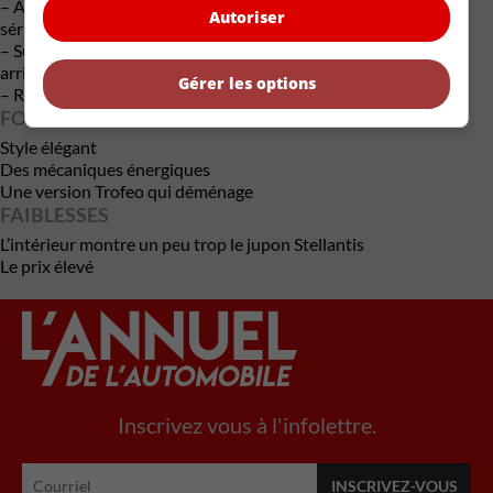
– Alerte de collision avant et freinage d’urgence automatisé de
Autoriser
série
– Surveillance des angles morts et alerte de trafic transversal
arrière de série
Gérer les options
– Régulateur de vitesse adaptatif en option
FORCES
Style élégant
Des mécaniques énergiques
Une version Trofeo qui déménage
FAIBLESSES
L’intérieur montre un peu trop le jupon Stellantis
Le prix élevé
Inscrivez vous à l'infolettre.