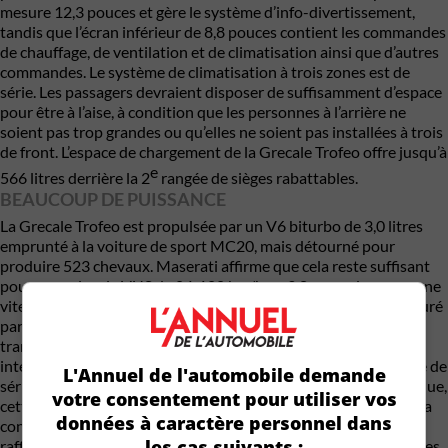
mesure 12,3 pouces et gère le système d’info-divertissement,
tandis que l’écran inférieur de 8,8 pouces contient les commandes
de chauffage, de ventilation et de climatisation ainsi que d’autres
commandes. Le système de climatisation à trois zones est de
série. Les passagers devraient disposer de suffisamment d’espace
pour être à l’aise, à condition que les personnes à l’arrière ne
soient pas trop grandes ou qu’elles ne soient pas installées à trois
de front. L’espace de chargement de la Grecale Trofeo offre jusqu’à
e
566 litres derrière la 2
rangée de sièges rabattables.
BEAUCOUP DE PUISSANCE
La Grecale Trofeo est propulsée par un V6 biturbo de 3,0 litres
emprunté à la voiture de sport MC20, mais détourné pour
produire 523 chevaux. Maserati affirme que cela reste suffisant
pour propulser le VUS de 0 à 100 km/h en 3,8 secondes, avec une
vitesse maximale de 285 km/h. Le passage des vitesses est assuré
par une boîte automatique à huit rapports qui contribue à
transmettre toute cette puissance au système de transmission
intégrale de la Grecale Trofeo. La Trofeo est également équipée de
L'Annuel de l'automobile demande
série d’amortisseurs adaptatifs et d’une suspension pneumatique,
votre consentement pour utiliser vos
cette dernière pouvant être réglée en fonction des besoins de la
données à caractère personnel dans
conduite. Selon notre expérience, le mode de conduite Corsa
les cas suivants :
raffermit trop les choses et rend la conduite inconfortable sur les