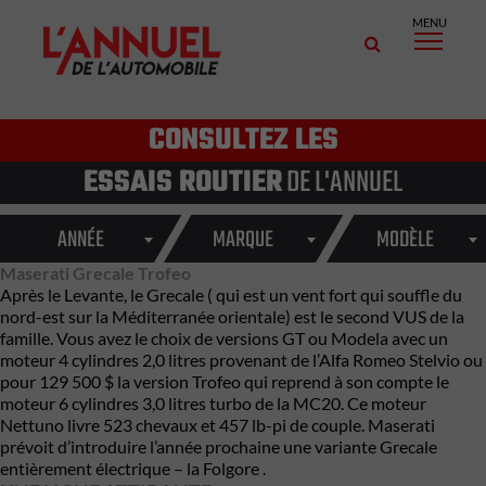
MENU
CONSULTEZ LES
ESSAIS ROUTIER
DE L'ANNUEL
ANNÉE
MARQUE
MODÈLE
Maserati Grecale Trofeo
Après le Levante, le Grecale ( qui est un vent fort qui souffle du
nord-est sur la Méditerranée orientale) est le second VUS de la
famille. Vous avez le choix de versions GT ou Modela avec un
moteur 4 cylindres 2,0 litres provenant de l’Alfa Romeo Stelvio ou
pour 129 500 $ la version Trofeo qui reprend à son compte le
moteur 6 cylindres 3,0 litres turbo de la MC20. Ce moteur
Nettuno livre 523 chevaux et 457 lb-pi de couple. Maserati
prévoit d’introduire l’année prochaine une variante Grecale
entièrement électrique – la Folgore .