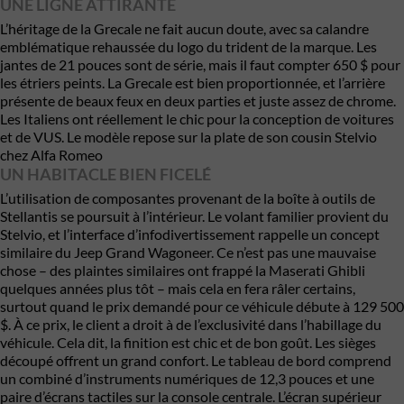
UNE LIGNE ATTIRANTE
L’héritage de la Grecale ne fait aucun doute, avec sa calandre
emblématique rehaussée du logo du trident de la marque. Les
jantes de 21 pouces sont de série, mais il faut compter 650 $ pour
les étriers peints. La Grecale est bien proportionnée, et l’arrière
présente de beaux feux en deux parties et juste assez de chrome.
Les Italiens ont réellement le chic pour la conception de voitures
et de VUS. Le modèle repose sur la plate de son cousin Stelvio
chez Alfa Romeo
UN HABITACLE BIEN FICELÉ
L’utilisation de composantes provenant de la boîte à outils de
Stellantis se poursuit à l’intérieur. Le volant familier provient du
Stelvio, et l’interface d’infodivertissement rappelle un concept
similaire du Jeep Grand Wagoneer. Ce n’est pas une mauvaise
chose – des plaintes similaires ont frappé la Maserati Ghibli
quelques années plus tôt – mais cela en fera râler certains,
surtout quand le prix demandé pour ce véhicule débute à 129 500
$. À ce prix, le client a droit à de l’exclusivité dans l’habillage du
véhicule. Cela dit, la finition est chic et de bon goût. Les sièges
découpé offrent un grand confort. Le tableau de bord comprend
un combiné d’instruments numériques de 12,3 pouces et une
paire d’écrans tactiles sur la console centrale. L’écran supérieur