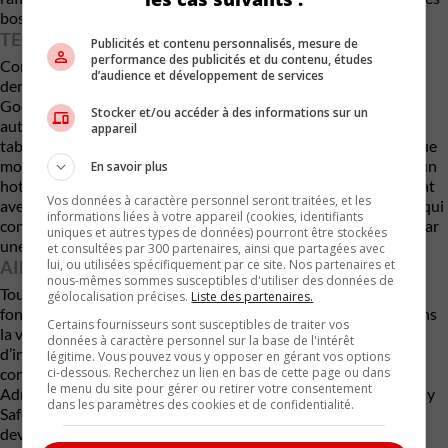
bosses de la route.
TECHNO SIGNÉ STELLANTIS
Publicités et contenu personnalisés, mesure de
performance des publicités et du contenu, études
Comme la Grecale standard, la Grecale Trofeo est équipée du
d’audience et développement de services
dernier système d’info-divertissement de Maserati basé sur
Google, qui fonctionne sur un écran tactile de 12,3 pouces. Un
Stocker et/ou accéder à des informations sur un
autre écran tactile de 8,8 pouces, situé sous l’écran principal du
appareil
tableau de bord, permet de contrôler d’autres fonctions. Chaque
modèle est livré avec Apple CarPlay et Android Auto sans fil ; un
En savoir plus
hotspot Wi-Fi est également inclus. Maserati a passé un contrat
Vos données à caractère personnel seront traitées, et les
avec Sonus Faber pour le système stéréo de la Grecale Trofeo, qui
informations liées à votre appareil (cookies, identifiants
comprend 14 haut-parleurs de série mais peut être complété par
uniques et autres types de données) pourront être stockées
une configuration encore plus puissante de 21 haut-parleurs.
et consultées par 300 partenaires, ainsi que partagées avec
lui, ou utilisées spécifiquement par ce site. Nos partenaires et
AIDES À LA CONDUITE
nous-mêmes sommes susceptibles d'utiliser des données de
Tous les modèles Grecale Trofeo sont équipés de plusieurs
géolocalisation précises.
Liste des partenaires.
fonctions d’aide à la conduite, dont l’assistance au maintien dans
Certains fournisseurs sont susceptibles de traiter vos
la voie et un système de surveillance du conducteur. Pour plus
données à caractère personnel sur la base de l'intérêt
d’informations sur les résultats des crash-tests de la Grecale,
légitime. Vous pouvez vous y opposer en gérant vos options
ci-dessous. Recherchez un lien en bas de cette page ou dans
consultez les sites de la National Highway Traffic Safety
le menu du site pour gérer ou retirer votre consentement
Administration (NHTSA) et de l’Insurance Institute for Highway
dans les paramètres des cookies et de confidentialité.
Safety (IIHS). Les principales caractéristiques de sécurité
devraient inclure