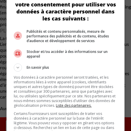
vitesse de pointe sera d’environ 275 km/h.AC n’a pas encore
votre consentement pour utiliser vos
finalisé le prix, mais il devrait être d’environ 285 000 livres sterling
données à caractère personnel dans
(environ 465 000 dollars). Le carnet de commande sont déjà
les cas suivants :
ouverts, et les premières livraisons sont prévues pour 2024. La
production sera limitée, selon AC.
PLUS GRANDE QUE L’ORIGINALE
Publicités et contenu personnalisés, mesure de
performance des publicités et du contenu, études
La Cobra GT Roadster est plus grande que la Cobra originale.
d’audience et développement de services
L’empattement est de 101 pouces, soit environ 11 pouces de plus
que l’original, mais la longueur totale n’a augmenté que de 4,3
Stocker et/ou accéder à des informations sur un
pouces, pour atteindre un total de 166 pouces. La voie est
appareil
également plus large, ce qui contribue à améliorer la tenue de
route tout en offrant une position plus ferme. La voiture est
En savoir plus
également équipée de tout le confort moderne, comme des vitres
Vos données à caractère personnel seront traitées, et les
électriques, la climatisation automatique et un système
informations liées à votre appareil (cookies, identifiants
d’infodivertissement avec navigation. AC proposera également
uniques et autres types de données) pourront être stockées
une longue liste d’options, notamment des sièges en fibre de
et consultées par 300 partenaires, ainsi que partagées avec
lui, ou utilisées spécifiquement par ce site. Nos partenaires et
carbone, des garnitures en cuir et un toit rigide amovible.
nous-mêmes sommes susceptibles d'utiliser des données de
géolocalisation précises.
Liste des partenaires.
Avec des renseignements de Motor Authority
Certains fournisseurs sont susceptibles de traiter vos
données à caractère personnel sur la base de l'intérêt
légitime. Vous pouvez vous y opposer en gérant vos options
ci-dessous. Recherchez un lien en bas de cette page ou dans