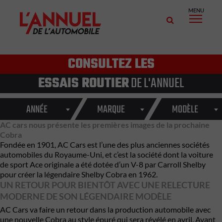
MENU
CONSULTEZ LES
ESSAIS ROUTIER
DE L'ANNUEL
ANNÉE
MARQUE
MODÈLE
AC cars nous présente les premières images de la prochaine
Cobra
Fondée en 1901, AC Cars est l’une des plus anciennes sociétés
automobiles du Royaume-Uni, et c’est la société dont la voiture
de sport Ace originale a été dotée d’un V-8 par Carroll Shelby
pour créer la légendaire Shelby Cobra en 1962.
UN RETOUR POUR BIENTÔT AVEC UNE RELECTURE
MODERNE DE SON LÉGENDAIRE MODÈLE
AC Cars va faire un retour dans la production automobile avec
une nouvelle Cobra au style épuré qui sera révélé en avril. Avant