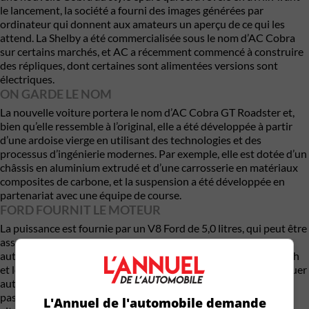
le lancement, la société a fourni des images générées par
ordinateur qui donnent aux amateurs un aperçu de ce qui les
attend. La Shelby a été commercialisée sous le nom d’AC Cobra
sur certains marchés, et AC a récemment commencé à construire
des répliques, dont certaines sont alimentées versions sont
électriques.
ON GARDE LE NOM
La nouvelle voiture portera le nom d’AC Cobra GT Roadster et,
bien qu’elle ressemble à l’original, elle a été développée à partir
d’une ardoise vierge en utilisant des technologies et des
processus d’ingénierie modernes. Par exemple, elle est dotée d’un
châssis en aluminium extrudé et d’une carrosserie en matériaux
composites de carbone, et la suspension a été développée en
partenariat avec une équipe de course.
FORD FOURNIT LE MOTEUR
La puissance est fournie par un V8 Ford de 5,0 litres, qui peut être
associé à une boîte manuelle à 6 vitesses ou à une boîte
automatique à 10 vitesses. La puissance maximale est de 654 ch
et le couple de 575 lb-pi. Avec un poids à vide qui devrait se situer
autour de 1 360 kilos, cette puissance devrait permettre de
passer de 0 à 100 km/h en 3,4 secondes environ, selon AC. La
L'Annuel de l'automobile demande