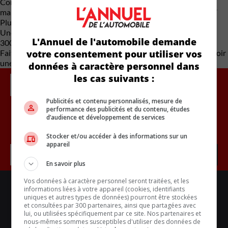
Comme c’était le cas avec l’EV1 de General Motors mise sur le
marché à la même époque, il n’était pas possible d’acheter la EV
Plus. Les clients pouvaient la louer pour une période de 3 ans.
Une fois retournées à Honda, elles ont été recyclées. Environ
L'Annuel de l'automobile demande
300 exemplaires ont été produits.
votre consentement pour utiliser vos
Fait intéressant, pour une raison inconnue, on peut en apercevoir
une dans l’épisode 11 de la saison 6 de la télésérie
Friends
.
données à caractère personnel dans
les cas suivants :
Publicités et contenu personnalisés, mesure de
performance des publicités et du contenu, études
d’audience et développement de services
Inscrivez vous à l'infolettre.
Stocker et/ou accéder à des informations sur un
appareil
En savoir plus
Vos données à caractère personnel seront traitées, et les
LIENS UTILES
informations liées à votre appareil (cookies, identifiants
ACTUALITÉS
uniques et autres types de données) pourront être stockées
et consultées par 300 partenaires, ainsi que partagées avec
BANCS D'ESSAIS
lui, ou utilisées spécifiquement par ce site. Nos partenaires et
nous-mêmes sommes susceptibles d'utiliser des données de