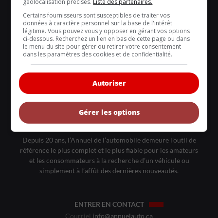
VOITURES NEUVES
géolocalisation précises.
Liste des partenaires.
Certains fournisseurs sont susceptibles de traiter vos
VOITURES ÉCOLOS
données à caractère personnel sur la base de l'intérêt
légitime. Vous pouvez vous y opposer en gérant vos options
VOITURES CLASSIQUES
ci-dessous. Recherchez un lien en bas de cette page ou dans
le menu du site pour gérer ou retirer votre consentement
COMPARATIFS
dans les paramètres des cookies et de confidentialité.
COIN-CONSEIL
ÉPHÉMÉRIDES
Autoriser
EMPLOIS AUTOMOBILE
Gérer les options
À PROPOS DE NOUS
Depuis 20 ans, l’Annuel de l’automobile demeure l’outil de
référence le plus complet et le plus fiable pour les amateurs
et les consommateurs à la recherche d’un véhicule ou
simplement à l’affût des dernières nouveautés.
ENTRER EN CONTACT
Courriel
info@annuelauto.ca