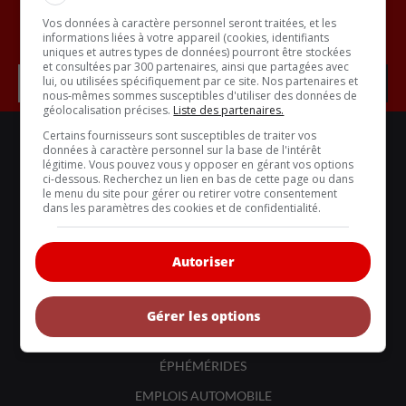
Vos données à caractère personnel seront traitées, et les
Inscrivez vous à l'infolettre.
informations liées à votre appareil (cookies, identifiants
uniques et autres types de données) pourront être stockées
et consultées par 300 partenaires, ainsi que partagées avec
lui, ou utilisées spécifiquement par ce site. Nos partenaires et
nous-mêmes sommes susceptibles d'utiliser des données de
géolocalisation précises.
Liste des partenaires.
Certains fournisseurs sont susceptibles de traiter vos
LIENS UTILES
données à caractère personnel sur la base de l'intérêt
ACTUALITÉS
légitime. Vous pouvez vous y opposer en gérant vos options
ci-dessous. Recherchez un lien en bas de cette page ou dans
BANCS D'ESSAIS
le menu du site pour gérer ou retirer votre consentement
dans les paramètres des cookies et de confidentialité.
VOITURES NEUVES
VOITURES ÉCOLOS
Autoriser
VOITURES CLASSIQUES
COMPARATIFS
Gérer les options
COIN-CONSEIL
ÉPHÉMÉRIDES
EMPLOIS AUTOMOBILE