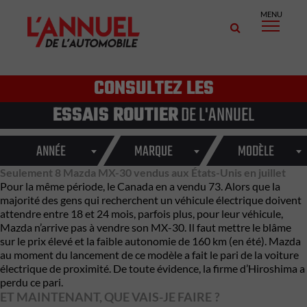
MENU
CONSULTEZ LES
ESSAIS ROUTIER
DE L'ANNUEL
ANNÉE
MARQUE
MODÈLE
Seulement 8 Mazda MX-30 vendus aux États-Unis en juillet
Pour la même période, le Canada en a vendu 73. Alors que la
majorité des gens qui recherchent un véhicule électrique doivent
attendre entre 18 et 24 mois, parfois plus, pour leur véhicule,
Mazda n’arrive pas à vendre son MX-30. Il faut mettre le blâme
sur le prix élevé et la faible autonomie de 160 km (en été). Mazda
au moment du lancement de ce modèle a fait le pari de la voiture
électrique de proximité. De toute évidence, la firme d’Hiroshima a
perdu ce pari.
ET MAINTENANT, QUE VAIS-JE FAIRE ?