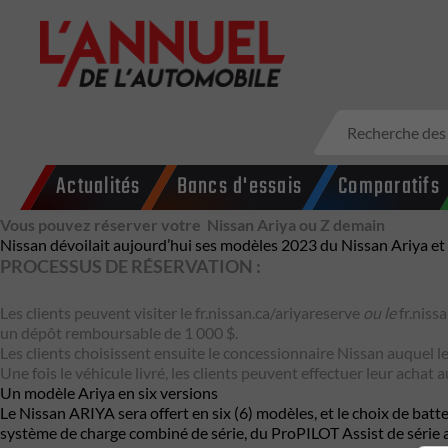
Actualités
Bancs d'essais
Comparatifs
Vous pouvez réserver votre Nissan Ariya ou Z demain
Nissan dévoilait aujourd’hui ses modèles 2023 du Nissan Ariya et
PROCESSUS DE RÉSERVATION :
Les clients peuvent visiter le
fr.nissan.ca/ariyareserve
ou le
fr.niss
un dépôt remboursable de 1 000 $.
Les clients choisissent ensuite le concessionnaire Nissan auquel leu
Une fois le véhicule livré, les clients peuvent effectuer leur achat
Un modèle Ariya en six versions
Le Nissan ARIYA sera offert en six (6) modèles, et le choix de ba
système de charge combiné de série, du ProPILOT Assist de série av