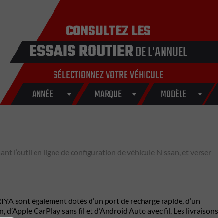
CONSULTEZ LES
ESSAIS ROUTIER
DE L'ANNUEL
SÉLECTIONNEZ VOTRE VÉHICULE
ANNÉE
MARQUE
MODÈLE
ant l’outil en ligne de configuration de véhicule Nissan, et verser
ARIYA sont également dotés d’un port de recharge rapide, d’un
d’Apple CarPlay sans fil et d’Android Auto avec fil. Les livraisons