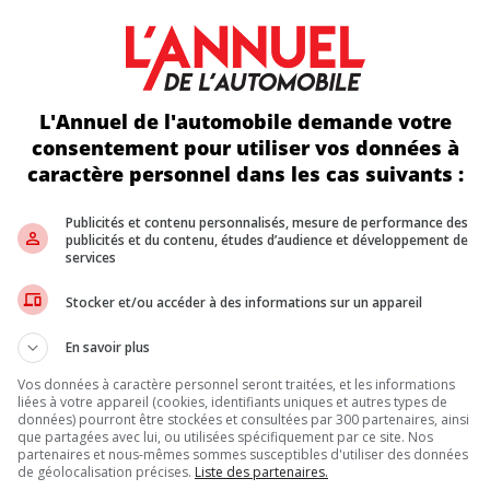
prouvés à l’automne prochain, avec les modèles deux roues motric
 autonomie
L'Annuel de l'automobile demande votre
 de 214 chevaux, couple de 221 lb-pi, autonomie estimée jusqu’à
consentement pour utiliser vos données à
caractère personnel dans les cas suivants :
 batterie de 63 kWh, moteur synchrone à CA de 335 chevaux, coup
 de 238 chevaux, couple de 221 lb-pi, autonomie estimée jusqu’à
Publicités et contenu personnalisés, mesure de performance des
publicités et du contenu, études d’audience et développement de
 de 238 chevaux, couple de 221 lb-pi, autonomie estimée jusqu’à
services
 batterie de 87 kWh, moteur synchrone à CA de 389 chevaux, coup
Stocker et/ou accéder à des informations sur un appareil
 batterie de 87 kWh, moteur synchrone à CA de 389 chevaux, coup
En savoir plus
Vos données à caractère personnel seront traitées, et les informations
liées à votre appareil (cookies, identifiants uniques et autres types de
données) pourront être stockées et consultées par 300 partenaires, ainsi
 biturbo de 3,0 litres qui développe 400 chevaux et d’un choix d
que partagées avec lui, ou utilisées spécifiquement par ce site. Nos
rts motorisés, ou d’une transmission automatique à neuf rapports
partenaires et nous-mêmes sommes susceptibles d'utiliser des données
onibles sur le portail de réservation, ainsi qu’en version spéciale
de géolocalisation précises.
Liste des partenaires.
 au canada n’aura sans doute qu’un seul exemplaire.