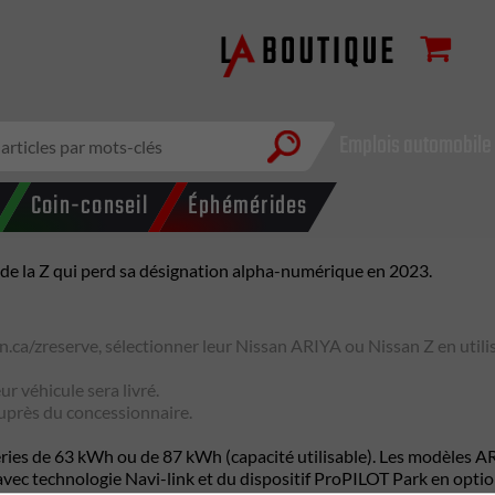
Emplois automobile
Coin-conseil
Éphémérides
 de la Z qui perd sa désignation alpha-numérique en 2023.
an.ca/zreserve
, sélectionner leur Nissan ARIYA ou Nissan Z en utilis
r véhicule sera livré.
 auprès du concessionnaire.
tteries de 63 kWh ou de 87 kWh (capacité utilisable). Les modèles 
ec technologie Navi-link et du dispositif ProPILOT Park en option, 