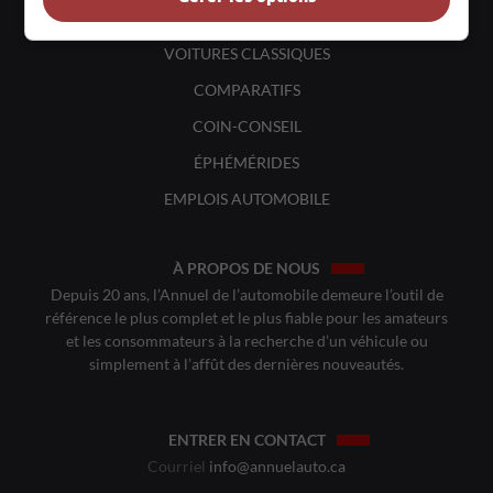
VOITURES ÉCOLOS
VOITURES CLASSIQUES
COMPARATIFS
COIN-CONSEIL
ÉPHÉMÉRIDES
EMPLOIS AUTOMOBILE
À PROPOS DE NOUS
Depuis 20 ans, l’Annuel de l’automobile demeure l’outil de
référence le plus complet et le plus fiable pour les amateurs
et les consommateurs à la recherche d’un véhicule ou
simplement à l’affût des dernières nouveautés.
ENTRER EN CONTACT
Courriel
info@annuelauto.ca