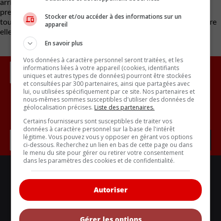
arrive bientôt, mais le retard pris dans sa mise en marché va
prendre du temps à être récupéré, maintenant qu’à peu près
Stocker et/ou accéder à des informations sur un
toutes les autres marques ont des véhicules électriques à vendre
appareil
elles aussi.
En savoir plus
Vos données à caractère personnel seront traitées, et les
informations liées à votre appareil (cookies, identifiants
uniques et autres types de données) pourront être stockées
et consultées par 300 partenaires, ainsi que partagées avec
lui, ou utilisées spécifiquement par ce site. Nos partenaires et
nous-mêmes sommes susceptibles d'utiliser des données de
géolocalisation précises.
Liste des partenaires.
Inscrivez vous à l'infolettre.
Certains fournisseurs sont susceptibles de traiter vos
données à caractère personnel sur la base de l'intérêt
légitime. Vous pouvez vous y opposer en gérant vos options
ci-dessous. Recherchez un lien en bas de cette page ou dans
le menu du site pour gérer ou retirer votre consentement
dans les paramètres des cookies et de confidentialité.
LIENS UTILES
ACTUALITÉS
Autoriser
BANCS D'ESSAIS
VOITURES NEUVES
Gérer les options