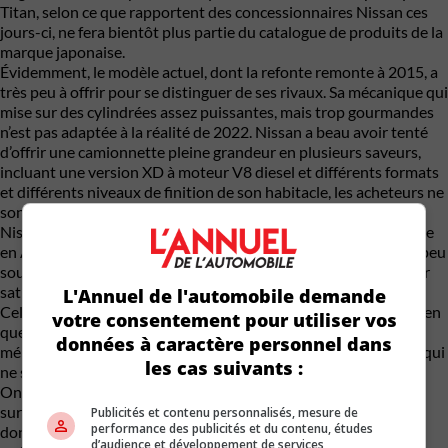
Titan, selon ce que rapportent des concessionnaires Nissan ces
jours-ci, ne fera bientôt plus partie du catalogue de produits de la
marque japonaise.
Évidemment, le modèle actuel, dont la refonte remonte à 2015, a
très peu à offrir pour se distinguer de ses rivaux. Sa mécanique qui
mise sur des cylindrées assez puissantes, mais trop gourmandes
n’est pas adaptée à la réalité de 2022. Nissan a beau avoir tenté
d’offrir une camionnette pleine grandeur en plusieurs saveurs,
incluant une version XD à moteur V8 diesel et différents formats
et différents niveaux de finition de son habitacle, les acheteurs ne
sont juste pas présent au rendez-vous.
Nissan espérait vendre 100 000 exemplaires du Titan par année
en Amérique du Nord. L’an dernier, les ventes ont plafonné un peu
sous les 30 000 exemplaires. C’est grandement insuffisant pour
satisfaire la direction.
L'Annuel de l'automobile demande
Cela dit, c’est le groupe Nissan tout entier qui doit se remettre en
votre consentement pour utiliser vos
question ces jours-ci. La marque continue de miser fort sur un
données à caractère personnel dans
mélange de berlines et de véhicules essentiellement à essence qui
les cas suivants :
ne sont pas adaptés à la réalité actuelle du marché.
On a clairement pris du retard à peu près à tous les niveaux, et
surtout du côté de l’électrification, ce qui est dommage étant
Publicités et contenu personnalisés, mesure de
performance des publicités et du contenu, études
donné l’avance qu’avait développée Nissan avec la Leaf. L’Aryia
d’audience et développement de services