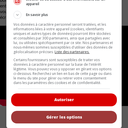
appareil
entièrement numérique est offert de série. Malheureusement,
vous devez encore faire avec l’inutile écran tactile jumelé à un
En savoir plus
écran central de 12,3 pouces.
Vos données à caractère personnel seront traitées, et les
informations liées à votre appareil (cookies, identifiants
uniques et autres types de données) pourront être stockées
et consultées par 300 partenaires, ainsi que partagées avec
lui, ou utilisées spécifiquement par ce site. Nos partenaires et
nous-mêmes sommes susceptibles d'utiliser des données de
géolocalisation précises.
Liste des partenaires.
Certains fournisseurs sont susceptibles de traiter vos
données à caractère personnel sur la base de l'intérêt
légitime. Vous pouvez vous y opposer en gérant vos options
ci-dessous. Recherchez un lien en bas de cette page ou dans
le menu du site pour gérer ou retirer votre consentement
dans les paramètres des cookies et de confidentialité.
Autoriser
Gérer les options