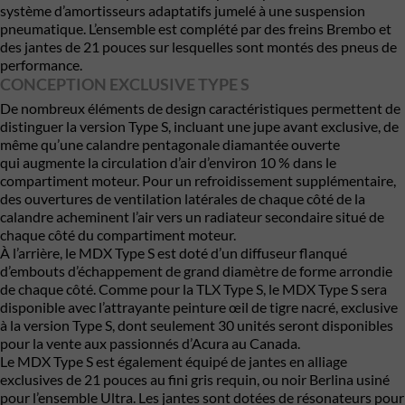
système d’amortisseurs adaptatifs jumelé à une suspension
pneumatique. L’ensemble est complété par des freins Brembo et
des jantes de 21 pouces sur lesquelles sont montés des pneus de
performance.
CONCEPTION EXCLUSIVE TYPE S
De nombreux éléments de design caractéristiques permettent de
distinguer la version Type S, incluant une jupe avant exclusive, de
même qu’une calandre pentagonale diamantée ouverte
qui augmente la circulation d’air d’environ 10 % dans le
compartiment moteur. Pour un refroidissement supplémentaire,
des ouvertures de ventilation latérales de chaque côté de la
calandre acheminent l’air vers un radiateur secondaire situé de
chaque côté du compartiment moteur.
À l’arrière, le MDX Type S est doté d’un diffuseur flanqué
d’embouts d’échappement de grand diamètre de forme arrondie
de chaque côté. Comme pour la TLX Type S, le MDX Type S sera
disponible avec l’attrayante peinture œil de tigre nacré, exclusive
à la version Type S, dont seulement 30 unités seront disponibles
pour la vente aux passionnés d’Acura au Canada.
Le MDX Type S est également équipé de jantes en alliage
exclusives de 21 pouces au fini gris requin, ou noir Berlina usiné
pour l’ensemble Ultra. Les jantes sont dotées de résonateurs pour