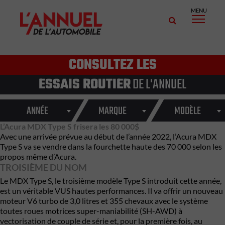
MENU
CONSULTEZ LES
ESSAIS ROUTIER
DE L'ANNUEL
ANNÉE
MARQUE
MODÈLE
L’Acura MDX Type S frisera les 80 000$
Avec une arrivée prévue au début de l’année 2022, l’Acura MDX
Type S va se vendre dans la fourchette haute des 70 000 selon les
propos même d’Acura.
TROISIÈME DU NOM
Le MDX Type S, le troisième modèle Type S introduit cette année,
est un véritable VUS hautes performances. Il va offrir un nouveau
moteur V6 turbo de 3,0 litres et 355 chevaux avec le système
toutes roues motrices super-maniabilité (SH-AWD) à
vectorisation de couple de série et, pour la première fois, au