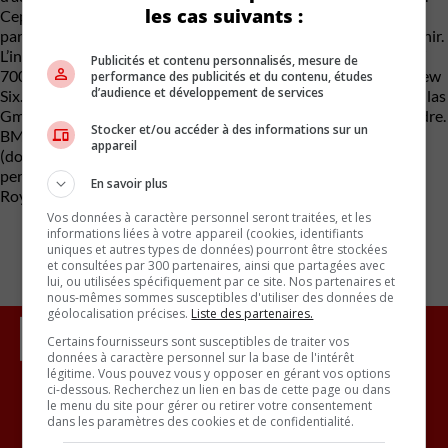
les cas suivants :
Cependant, Herbert Quandt était convaincu d’acquérir une
participation majoritaire dans BMW et d’investir dans son avenir.
L’investissement de Quandt, ainsi que les bénéfices de la BMW
Publicités et contenu personnalisés, mesure de
700, ont donné naissance à la BMW New Class et à la BMW New
performance des publicités et du contenu, études
d’audience et développement de services
Six. Ces nouveaux produits, combinés à l’absorption de Hans Glas
GmbH, ont donné à BMW une assise solide sur laquelle s’étendre.
Stocker et/ou accéder à des informations sur un
BMW a grandi en force, acquérant par la suite le groupe Rover
appareil
(dont la plus grande partie a été cédée par la suite), ainsi que le
permis de construction d’automobiles sous la marque Rolls-
En savoir plus
Royce et plus tard MINI.
Vos données à caractère personnel seront traitées, et les
informations liées à votre appareil (cookies, identifiants
uniques et autres types de données) pourront être stockées
et consultées par 300 partenaires, ainsi que partagées avec
lui, ou utilisées spécifiquement par ce site. Nos partenaires et
nous-mêmes sommes susceptibles d'utiliser des données de
géolocalisation précises.
Liste des partenaires.
Certains fournisseurs sont susceptibles de traiter vos
données à caractère personnel sur la base de l'intérêt
légitime. Vous pouvez vous y opposer en gérant vos options
ci-dessous. Recherchez un lien en bas de cette page ou dans
le menu du site pour gérer ou retirer votre consentement
Inscrivez vous à l'infolettre.
dans les paramètres des cookies et de confidentialité.