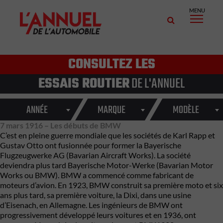
MENU
CONSULTEZ LES
ESSAIS ROUTIER
DE L'ANNUEL
ANNÉE
MARQUE
MODÈLE
7 mars 1916 – Les débuts de BMW
C’est en pleine guerre mondiale que les sociétés de Karl Rapp et
Gustav Otto ont fusionnée pour former la Bayerische
Flugzeugwerke AG (Bavarian Aircraft Works). La société
deviendra plus tard Bayerische Motor-Werke (Bavarian Motor
Works ou BMW). BMW a commencé comme fabricant de
moteurs d’avion. En 1923, BMW construit sa première moto et six
ans plus tard, sa première voiture, la Dixi, dans une usine
d’Eisenach, en Allemagne. Les ingénieurs de BMW ont
progressivement développé leurs voitures et en 1936, ont