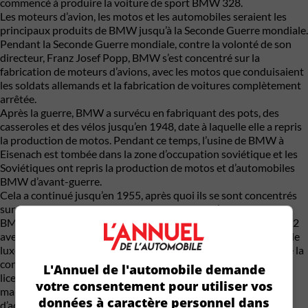
commencé à produire la voiture de sport BMW 328.
Les moteurs d’avion, les motos et les automobiles seraient les
principaux produits de BMW jusqu’à la Seconde Guerre mondiale.
Pendant la Seconde Guerre mondiale, contre la volonté de son
directeur, Franz Josef Popp, BMW s’est concentré sur la
fabrication de moteurs d’avions, avec les motos que conduisaient
les soldats allemands et la fabrication de voitures complètement
arrêtée.
Après la guerre, BMW a survécu en fabriquant des pots, des
casseroles et des vélos jusqu’en 1948, date à laquelle elle a repris
la production de motos. Pendant ce temps, l’usine de BMW à
Eisenach est tombée dans la zone d’occupation soviétique et les
Soviétiques ont repris la production de motos et d’automobiles
BMW d’avant-guerre.
Cela a continué jusqu’en 1955, après quoi ils se sont concentrés
sur les voitures basées sur les modèles DKW d’avant-guerre.
BMW a commencé à construire des voitures en Bavière en 1952
avec la berline de luxe BMW 501. Les ventes de leurs berlines de
luxe étant trop faibles pour être rentables, BMW a donc ajouté la
construction des Isetta, une voiture italienne fabriquée sous
L'Annuel de l'automobile demande
licence. La lenteur des ventes de voitures de luxe et les faibles
votre consentement pour utiliser vos
marges bénéficiaires des petites voitures ont poussé le conseil
données à caractère personnel dans
d’administration de BMW à vendre l’opération à Daimler-Benz.