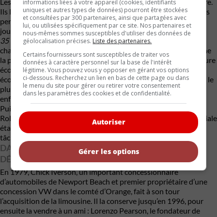
Les publicistes de VWoA profiteront également de cette voiture.
informations liées à votre appareil (cookies, identifiants
uniques et autres types de données) pourront être stockées
Ils lui donneront une place de choix dans une de leurs publicités
et consultées par 300 partenaires, ainsi que partagées avec
percutantes et humoristiques destinées aux magazines et aux
lui, ou utilisées spécifiquement par ce site. Nos partenaires et
journaux de 1971. Titrée tout simplement «
La Volkswagen de
nous-mêmes sommes susceptibles d'utiliser des données de
35 000 $
», cette publicité la montre de trois quarts avec un
géolocalisation précises.
Liste des partenaires.
chauffeur de fière allure à ses côtés. Le message qui accompagne
Certains fournisseurs sont susceptibles de traiter vos
la photo est sans équivoque : « Pourquoi ne pas faire de la voiture
données à caractère personnel sur la base de l'intérêt
économique la plus connue au monde la limousine la plus
légitime. Vous pouvez vous y opposer en gérant vos options
ci-dessous. Recherchez un lien en bas de cette page ou dans
économique au monde ? … Pourquoi ne pas être le millionnaire le
le menu du site pour gérer ou retirer votre consentement
plus économe sur la route ? C’est exactement comme cela, mes
dans les paramètres des cookies et de confidentialité.
enfants, que le riche devient plus riche. »
Puis, en 1972, von Neumann vend son entreprise et sa
Rollswagen à VWoA. Pendant les cinq années qui suivent, la filiale
Autoriser
étatsunienne continue à utiliser cette voiture pour différentes
tâches promotionnelles, avant qu’elle ne tombe dans l’oubli.
DANS LA COLLECTION PEARSON DURANT DEUX
Gérer les options
DÉCENNIES
En 1979, Chick Iverson, un important concessionnaire
d’automobiles de Newport Beach et premier propriétaire d’une
concession VW dans le comté d’Orange, fait à son tour
l’acquisition de la limousine. Il la conserve jusqu’en 1996, pour
ensuite la vendre à un ami : Lorenzo Pearson, le fondateur de