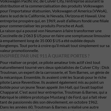
Volkswagen Pacific inc. de Culver City, l’entreprise assurant la
distribution et la commercialisation des produits
Volkswagen
pour l’importateur étatsunien, Volkswagen of America (VWoA),
dans le sud de la Californie, le Nevada, l’Arizona et Hawaii. Une
entreprise prospère qui, en 1969, avait d’ailleurs fondé une filiale
pour commercialiser les produits Porsche et Audi.
La raison qui a poussé von Neumann à faire transformer une
Coccinelle de 2 063 $ US pour en faire une somptueuse limousine
à empattement long de 35 000 $ US a été oubliée depuis
longtemps. Tout porte à croire qu’il misait tout simplement sur sa
valeur promotionnelle.
INSPIRÉE PAR UNE 911 À QUATRE PORTES ?
Pour réaliser ce projet, ce pilote amateur très actif s’est tout
naturellement tourné vers deux spécialistes de Culver City : Dick
Troutman, un expert de la carrosserie, et Tom Barnes, un génie de
la mécanique. Ensemble, ils avaient créé les Scarab pour le riche
pilote Lance Reventlow. Ils avaient également mis au point un
bolide pour un jeune Texan appelé Jim Hall, qui l’avait baptisé
Chapparal. C’est aussi leur entreprise, Troutman & Barnes, qui a
fabriqué le célèbre prototype Mustang I de Ford, qui a fait rêver
tant de passionnés dès son dévoilement, en octobre 1962.
Dans les années 60, Troutman & Barnes a réalisé une autre