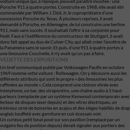
voiture unique qui, à l’époque, pouvait paraître inusitée : une
Porsche 911 à quatre portes. Construite en 1968, elle avait été
commandée par William J. Dick Jr, le copropriétaire d’une
concession Porsche du Texas. À plusieurs reprises, il avait
demandé à Porsche, en Allemagne, de lui construire une berline
911, mais sans succès. Il souhaitait l’offrir à sa conjointe pour
Noël. Face à l’indifférence du constructeur de Stuttgart, il avait
donc fait appel au duo de Culver City, qui allait créer l’ancêtre de
la Panamera sans le savoir. Et puis, d’une 911 à quatre portes à
une limousine Coccinelle, il n’y avait qu’un pas à faire.
VEDETTE DES EXPOSITIONS
Un bref communiqué publié par Volkswagen Pacific en octobre
1969 nomme cette voiture : Rollswagen. On y découvre aussi les
différents attributs qui sont le propre « des limousines les plus
raffinées au monde ». Cela comprend une cloison vitrée avec
interphone, un bar, des strapontins, une chaîne audio à 5 haut-
parleurs (remplacée par un système Kenwood contemporain avec
lecteur de disques laser depuis) et des vitres électriques, un
intérieur orné de boiseries en acajou et des sièges habillés de drap
anglais touffeté avec garniture en cuir écossais noir.
Un curieux petit fanal posé sur son pavillon (remplacé par un
vulgaire feu de position depuis) devait signaler aux portiers des