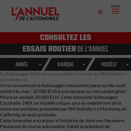
MENU
CONSULTEZ LES
ESSAIS ROUTIER
DE L'ANNUEL
ANNÉE
MARQUE
MODÈLE
La Rollswagen 1969 sera en vedette à l’encan de RM Sotheby’s
de Monterey
On la surnommait la Rollswagen notamment parce qu’elle avait
coûté très cher : 35 000 $ US à une époque ou une Lamborghini
Miura se vendait 20 000 $ US. Cette limousine
Volkswagen
Coccinelle
1969, un modèle unique, sera en vedette lors de la
vente aux enchères présentée par RM Sotheby’s à Monterey, en
Californie, en août prochain.
Cette limousine a vu le jour à l’initiative de John von Neumann.
Passionné de course automobile, il était le président de