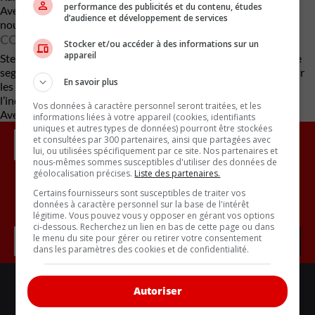
performance des publicités et du contenu, études
Avec cette annonce, Ram s’apprête à relancer la
Dakota
ou une
d’audience et développement de services
nouvelle gamme conçue spécifiquement pour les États-Unis.
CONCLUSION
Stocker et/ou accéder à des informations sur un
appareil
Stellantis mise sur ce projet pour revitaliser sa présence dans le
segment des pick-up intermédiaires, en alignant sa stratégie sur
En savoir plus
les attentes des consommateurs américains et en renforçant
l’industrie locale.
Vos données à caractère personnel seront traitées, et les
Avec des renseignements d’Automotive News
informations liées à votre appareil (cookies, identifiants
uniques et autres types de données) pourront être stockées
et consultées par 300 partenaires, ainsi que partagées avec
lui, ou utilisées spécifiquement par ce site. Nos partenaires et
nous-mêmes sommes susceptibles d'utiliser des données de
géolocalisation précises.
Liste des partenaires.
Certains fournisseurs sont susceptibles de traiter vos
Inscrivez vous à l'infolettre.
données à caractère personnel sur la base de l'intérêt
légitime. Vous pouvez vous y opposer en gérant vos options
ci-dessous. Recherchez un lien en bas de cette page ou dans
le menu du site pour gérer ou retirer votre consentement
dans les paramètres des cookies et de confidentialité.
LIENS UTILES
Autoriser
ACTUALITÉS