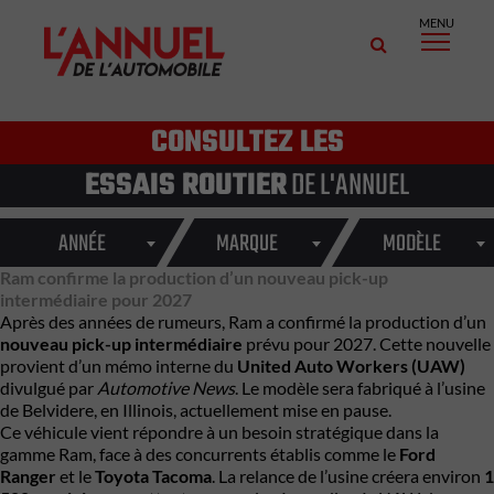
MENU
CONSULTEZ LES
ESSAIS ROUTIER
DE L'ANNUEL
ANNÉE
MARQUE
MODÈLE
Ram confirme la production d’un nouveau pick-up
intermédiaire pour 2027
Après des années de rumeurs, Ram a confirmé la production d’un
nouveau pick-up intermédiaire
prévu pour 2027. Cette nouvelle
provient d’un mémo interne du
United Auto Workers (UAW)
divulgué par
Automotive News
. Le modèle sera fabriqué à l’usine
de Belvidere, en Illinois, actuellement mise en pause.
Ce véhicule vient répondre à un besoin stratégique dans la
gamme Ram, face à des concurrents établis comme le
Ford
Ranger
et le
Toyota Tacoma
. La relance de l’usine créera environ
1