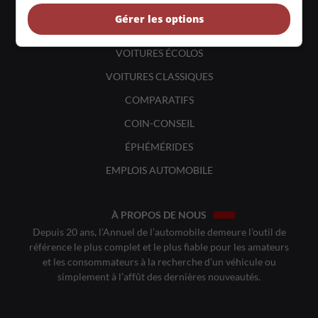
BANCS D'ESSAIS
Gérer les options
VOITURES NEUVES
VOITURES ÉCOLOS
VOITURES CLASSIQUES
COMPARATIFS
COIN-CONSEIL
ÉPHÉMÉRIDES
EMPLOIS AUTOMOBILE
À PROPOS DE NOUS
Depuis 20 ans, l’Annuel de l’automobile demeure l’outil de
référence le plus complet et le plus fiable pour les amateurs
et les consommateurs à la recherche d’un véhicule ou
simplement à l’affût des dernières nouveautés.