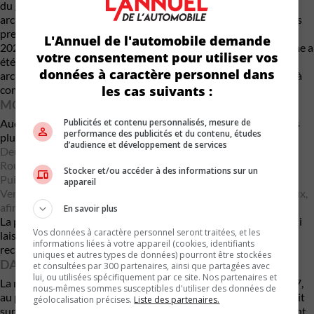
du groupe Volkswagen. Initialement prévue pour 2026, cette
architecture a été retardée en raison de problèmes logiciels. Les
premiers modèles basés sur SSP sont désormais attendus fin
L'Annuel de l'automobile demande
2027, avec un déploiement plus large en 2028. Cette plateforme a
votre consentement pour utiliser vos
été conçue d’abord pour les véhicules électriques, avec une
données à caractère personnel dans
architecture 800 volts, tout en pouvant accueillir des moteurs à
les cas suivants :
combustion utilisés comme prolongateurs d’autonomie.
MOTORISATION ET PERFORMANCES ATTENDUES
Publicités et contenu personnalisés, mesure de
Audi n’a encore fourni aucune donnée technique officielle, mais
performance des publicités et du contenu, études
plusieurs éléments sont plausibles :
d’audience et développement de services
Deux moteurs électriques
Rouage intégral quattro
Stocker et/ou accéder à des informations sur un
Puissance estimée entre 400 et 500 chevaux
appareil
Versions plus performantes pouvant approcher les 700 chevaux,
afin de rivaliser avec la future BMW Série 3 électrique
En savoir plus
La plateforme SSP permet plusieurs formats de batteries, ce qui
Vos données à caractère personnel seront traitées, et les
laisse croire à plusieurs autonomies offertes, ainsi qu’à une
informations liées à votre appareil (cookies, identifiants
recharge rapide et possiblement la fonction vehicle-to-load.
uniques et autres types de données) pourront être stockées
DATE DE LANCEMENT
et consultées par 300 partenaires, ainsi que partagées avec
lui, ou utilisées spécifiquement par ce site. Nos partenaires et
La nouvelle Audi A4 électrique ne sera pas dévoilée avant 2027,
nous-mêmes sommes susceptibles d'utiliser des données de
au plus tôt. Sa commercialisation en Amérique du Nord pourrait
géolocalisation précises.
Liste des partenaires.
survenir fin 2028 ou en 2029, selon le calendrier de déploiement