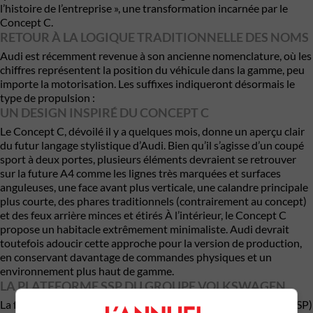
l’histoire de l’entreprise », une transformation incarnée par le
Concept C.
RETOUR À LA LOGIQUE TRADITIONNELLE DES NOMS
Audi est récemment revenue à son ancienne nomenclature, où les
chiffres représentent la position du véhicule dans la gamme, peu
importe la motorisation. Les suffixes indiqueront désormais le
type de propulsion :
UN DESIGN INSPIRÉ DU CONCEPT C
Le Concept C, dévoilé il y a quelques mois, donne un aperçu clair
du futur langage stylistique d’Audi. Bien qu’il s’agisse d’un coupé
sport à deux portes, plusieurs éléments devraient se retrouver
sur la future A4 comme les lignes très marquées et surfaces
anguleuses, une face avant plus verticale, une calandre principale
plus courte, des phares traditionnels (contrairement au concept)
et des feux arrière minces et étirés À l’intérieur, le Concept C
propose un habitacle extrêmement minimaliste. Audi devrait
toutefois adoucir cette approche pour la version de production,
en conservant davantage de commandes physiques et un
environnement plus haut de gamme.
LA PLATEFORME SSP DU GROUPE VOLKSWAGEN
La future Audi A4 reposera sur la Scalable Systems Platform (SSP)