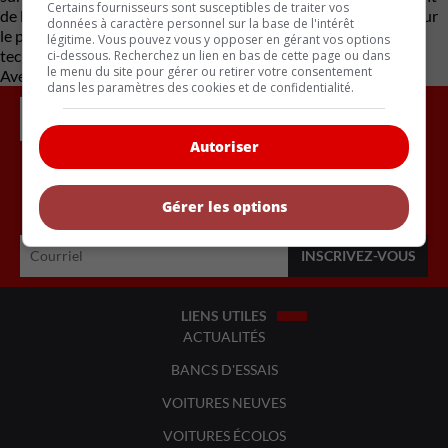
Certains fournisseurs sont susceptibles de traiter vos
de la plateforme SSP. Il est encore trop tôt pour se prononcer sur
données à caractère personnel sur la base de l'intérêt
le prix, mais le défi sera de proposer un produit distinctif,
légitime. Vous pouvez vous y opposer en gérant vos options
technologiquement solide, sans tomber dans l’excès de prix.
ci-dessous. Recherchez un lien en bas de cette page ou dans
le menu du site pour gérer ou retirer votre consentement
Avec des renseignements de Motor 1
dans les paramètres des cookies et de confidentialité.
Autoriser
Inscrivez vous à l'infolettre.
Gérer les options
LIENS UTILES
ACTUALITÉS
BANCS D'ESSAIS
VOITURES NEUVES
VOITURES ÉCOLOS