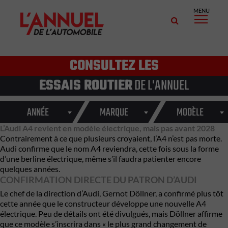
MENU
CONSULTEZ LES
ESSAIS ROUTIER
DE L'ANNUEL
ANNÉE
MARQUE
MODÈLE
L’Audi A4 revient en modèle électrique, mais pas avant 2028
Contrairement à ce que plusieurs croyaient, l’A4 n’est pas morte.
Audi confirme que le nom A4 reviendra, cette fois sous la forme
d’une berline électrique, même s’il faudra patienter encore
quelques années.
CONFIRMATION DIRECTE DU PATRON D’AUDI
Le chef de la direction d’Audi, Gernot Döllner, a confirmé plus tôt
cette année que le constructeur développe une nouvelle A4
électrique. Peu de détails ont été divulgués, mais Döllner affirme
que ce modèle s’inscrira dans « le plus grand changement de