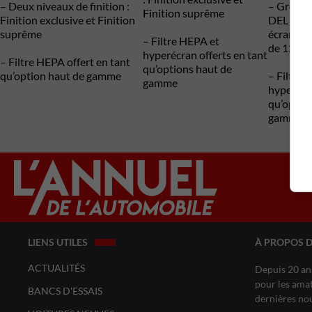
– Deux niveaux de finition :
– Groupe
Finition suprême
Finition exclusive et Finition
DEL de 1
suprême
écran mu
– Filtre HEPA et
de 12,8 
hyperécran offerts en tant
– Filtre HEPA offert en tant
qu’options haut de
qu’option haut de gamme
– Filtre 
gamme
hyperécra
qu’optio
gamme
LIENS UTILES
À PROPOS 
ACTUALITÉS
Depuis 20 ans
pour les amat
BANCS D'ESSAIS
dernières no