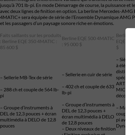
jusqu’à 701 lb-pi. En mode Démarrage de course, la puissance et l
avec deux lignes de finition en option. La berline Mercedes-AMG
4MATIC+ sera équipée de série de l’Ensemble Dynamique AMG Plus.
et les passagers d’un paysage sonore riche en émotions.
Faits saillants sur les produits
Berline
Berline EQE 500 4MATIC
: Berline EQE 350 4MATIC :
EQE 4MA
: 95 000 $
85 600 $
$
– Siège
à élémen
distinctif
– Sellerie en cuir de série
– Sellerie MB-Tex de série
spéciale 
ARTICO a
– 402 ch et couple de 633
– 288 ch et couple de 564 lb-
MICROCU
lb-pi
pi
décorati
– Groupe d’instruments à
– Groupe d’instruments à
– Maximu
DEL de 12,3 pouces +
DEL de 12,3 pouces + écran
couple m
écran multimédia à DELO
multimédia à DELO de 12,8
pi avec l
de 12,8 pouces
pouces
Dynamiq
– Deux niveaux de finition
: Finition exclusive et