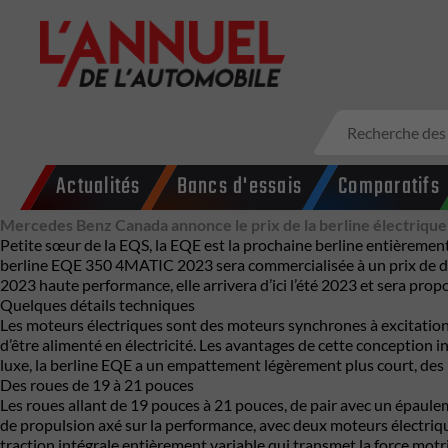
Actualités
Bancs d'essais
Comparatifs
Mercedes Benz Canada annonce le prix de la berline électriqu
Petite sœur de la EQS, la EQE est la prochaine berline entièrement
berline EQE 350 4MATIC 2023 sera commercialisée à un prix de
2023 haute performance, elle arrivera d’ici l’été 2023 et sera propo
Quelques détails techniques
Les moteurs électriques sont des moteurs synchrones à excitation
d’être alimenté en électricité. Les avantages de cette conception
luxe, la berline EQE a un empattement légèrement plus court, des p
Des roues de 19 à 21 pouces
Les roues allant de 19 pouces à 21 pouces, de pair avec un épa
de propulsion axé sur la performance, avec deux moteurs électriq
traction intégrale entièrement variable qui transmet la force motr