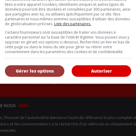
 d’instruments à
liées à votre appareil (cookies, identifiants uniques et autres types de
2,3 pouces +
données) pourront être stockées et consultées par 300 partenaires, ainsi
que partagées avec lui, ou utilisées spécifiquement par ce site. Nos
ltimédia à DELO
partenaires et nous-mêmes sommes susceptibles d'utiliser des données
pouces
de géolocalisation précises.
Liste des partenaires.
Certains fournisseurs sont susceptibles de traiter vos données à
HEPA et
caractère personnel sur la base de l'intérêt légitime. Vous pouvez vous y
n offerts en tant
opposer en gérant vos options ci-dessous. Recherchez un lien en bas de
ns haut de
cette page ou dans le menu du site pour gérer ou retirer votre
consentement dans les paramètres des cookies et de confidentialité.
Gérer les options
Autoriser
Inscrivez vous à l'infolettre.
DE NOUS
, l’Annuel de l’automobile demeure l’outil de référence le plus complet et 
eurs et les consommateurs à la recherche d’un véhicule ou simplement à 
uveautés.