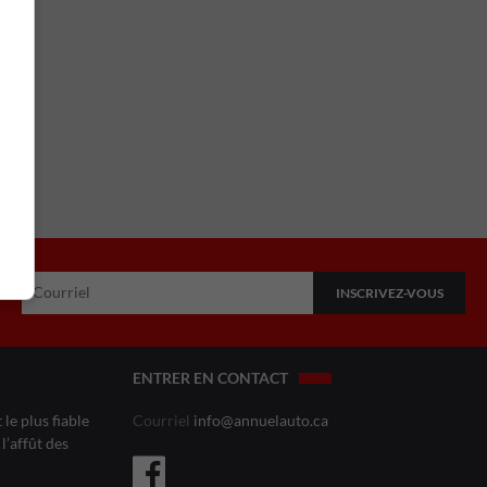
ENTRER EN CONTACT
le plus fiable
Courriel
info@annuelauto.ca
l’affût des