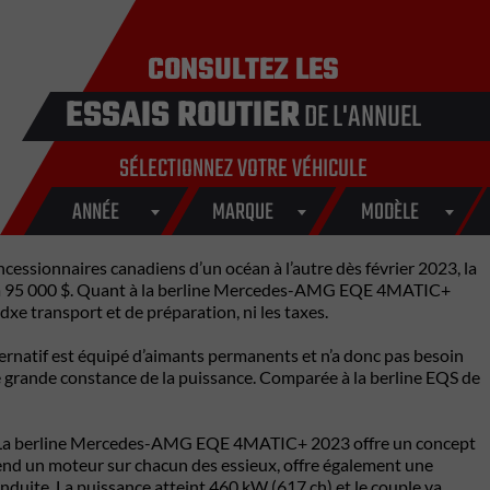
CONSULTEZ LES
ESSAIS ROUTIER
DE L'ANNUEL
SÉLECTIONNEZ VOTRE VÉHICULE
ANNÉE
MARQUE
MODÈLE
cessionnaires canadiens d’un océan à l’autre dès février 2023, la
 à 95 000 $. Quant à la berline Mercedes-AMG EQE 4MATIC+
dxe transport et de préparation, ni les taxes.
ernatif est équipé d’aimants permanents et n’a donc pas besoin
ne grande constance de la puissance. Comparée à la berline EQS de
que. La berline Mercedes-AMG EQE 4MATIC+ 2023 offre un concept
rend un moteur sur chacun des essieux, offre également une
nduite. La puissance atteint 460 kW (617 ch) et le couple va