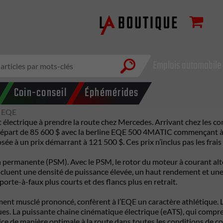
Emplois automobile
Coin-conseil
Éphémérides
e EQE
 électrique à prendre la route chez Mercedes. Arrivant chez les con
 départ de 85 600 $ avec la berline EQE 500 4MATIC commençant
sée à un prix démarrant à 121 500 $. Ces prix n’inclus pas les frais 
 permanente (PSM). Avec le PSM, le rotor du moteur à courant alt
 incluent une densité de puissance élevée, un haut rendement et u
orte-à-faux plus courts et des flancs plus en retrait.
ulement musclé prononcé, confèrent à l’EQE un caractère athléti
ues. La puissante chaîne cinématique électrique (eATS), qui comp
ice de manière optimale à la route dans toutes les conditions de co