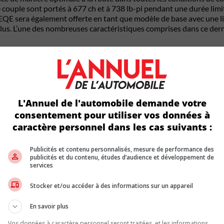
e couple sont portés à 677 ch et à 738 lb-pi pendant une durée li
 EQE sera également offerte en tant que modèle de base avec une 
 L’une des nombreuses caractéristiques comprises dans ce dernie
 Mercedes-AMG
TIC+ : 121 500
s Mercedes-AMG
L'Annuel de l'automobile demande votre
ts graphiques
consentement pour utiliser vos données à
s et à garniture
caractère personnel dans les cas suivants :
en similicuir
vec microfibre
T et surpiqûres
Publicités et contenu personnalisés, mesure de performance des
publicités et du contenu, études d’audience et développement de
ves rouges
services
m de 677 ch et
Stocker et/ou accéder à des informations sur un appareil
aximal de 738 lb-
’Ensemble
En savoir plus
ue AMG PLUS
Vos données à caractère personnel seront traitées, et les informations