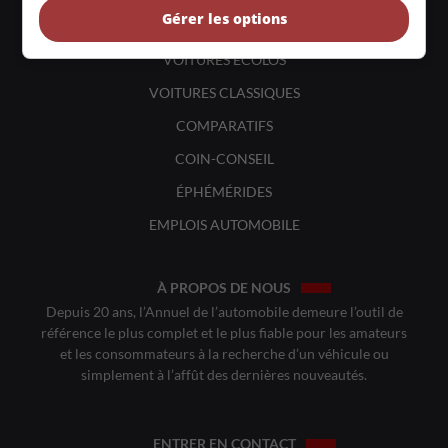
Gérer les options
VOITURES NEUVES
VOITURES ÉCOLOS
VOITURES CLASSIQUES
COMPARATIFS
COIN-CONSEIL
ÉPHÉMÉRIDES
EMPLOIS AUTOMOBILE
À PROPOS DE NOUS
Depuis 20 ans, l’Annuel de l’automobile demeure l’outil de
référence le plus complet et le plus fiable pour les amateurs
et les consommateurs à la recherche d’un véhicule ou
simplement à l’affût des dernières nouveautés.
ENTRER EN CONTACT