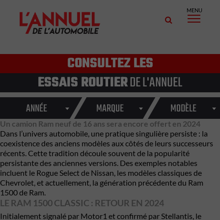
MENU
CONSULTEZ LES
ESSAIS ROUTIER
DE L'ANNUEL
ANNÉE
MARQUE
MODÈLE
Un camion Ram neuf de 16 ans sera encore offert en 2024
Dans l’univers automobile, une pratique singulière persiste : la
coexistence des anciens modèles aux côtés de leurs successeurs
récents. Cette tradition découle souvent de la popularité
persistante des anciennes versions. Des exemples notables
incluent le Rogue Select de Nissan, les modèles classiques de
Chevrolet, et actuellement, la génération précédente du Ram
1500 de Ram.
LE RAM 1500 CLASSIC : RETOUR EN 2024
Initialement signalé par Motor1 et confirmé par Stellantis, le