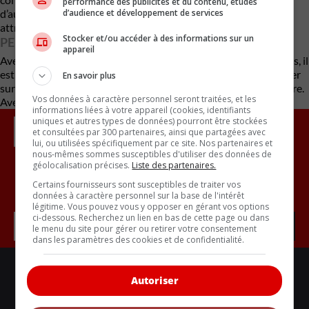
performance des publicités et du contenu, études
d’audience et développement de services
d’augmenter, la pérennité du Ram 1500 Classic à des tarifs
attractifs est un espoir pour les consommateurs.
Stocker et/ou accéder à des informations sur un
PERSPECTIVE FUTURE
appareil
Avec ses prix concurrentiels et la montée des coûts des camions, il
est envisageable que le Ram 1500 Classic continue de prospérer
En savoir plus
sur le marché automobile pour un laps de temps supplémentaire.
Vos données à caractère personnel seront traitées, et les
Avec des renseignements de Jalopnik
informations liées à votre appareil (cookies, identifiants
uniques et autres types de données) pourront être stockées
et consultées par 300 partenaires, ainsi que partagées avec
lui, ou utilisées spécifiquement par ce site. Nos partenaires et
nous-mêmes sommes susceptibles d'utiliser des données de
géolocalisation précises.
Liste des partenaires.
Certains fournisseurs sont susceptibles de traiter vos
Inscrivez vous à l'infolettre.
données à caractère personnel sur la base de l'intérêt
légitime. Vous pouvez vous y opposer en gérant vos options
ci-dessous. Recherchez un lien en bas de cette page ou dans
le menu du site pour gérer ou retirer votre consentement
dans les paramètres des cookies et de confidentialité.
LIENS UTILES
Autoriser
ACTUALITÉS
BANCS D'ESSAIS