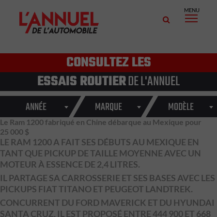
MENU
CONSULTEZ LES
ESSAIS ROUTIER
DE L'ANNUEL
ANNÉE
MARQUE
MODÈLE
Le Ram 1200 fabriqué en Chine débarque au Mexique pour
25 000 $
LE RAM 1200 A FAIT SES DÉBUTS AU MEXIQUE EN
TANT QUE PICKUP DE TAILLE MOYENNE AVEC UN
MOTEUR À ESSENCE DE 2,4 LITRES.
IL PARTAGE SA CARROSSERIE ET SES BASES AVEC LES
PICKUPS FIAT TITANO ET PEUGEOT LANDTREK.
CONCURRENT DU FORD MAVERICK ET DU HYUNDAI
SANTA CRUZ, IL EST PROPOSÉ ENTRE 444 900 ET 668