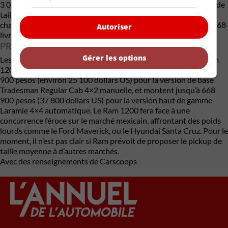
3 000 kg (6 614 livres), se situant au niveau des autres pickups de
taille moyenne au Mexique et dans le monde. La capacité de
charge utile varie également entre 1 150 et 1 210 kg (2 535-2 668
Autoriser
livres) selon la version spécifique.
PRIX ET CONCURRENCE
Gérer les options
Les médias locaux Noticias Autocosmos rapportent que le Ram
1200 2025 sera importé de Chine. Les prix commencent à 444
900 pesos (environ 25 100 dollars US) pour la version de base
Tradesman Regular Cab 4×2 manuelle, et montent jusqu’à 668
900 pesos (37 800 dollars US) pour la version haut de gamme
Laramie 4×4 automatique. Le Ram 1200 fera face à une
concurrence féroce sur le marché mexicain, affrontant des poids
lourds comme le Ford Maverick, ou le Hyundai Santa Cruz. Pour le
moment, il n’est pas clair si Ram prévoit de proposer le pickup de
taille moyenne à d’autres marchés.
Avec des renseignements de Carscoops