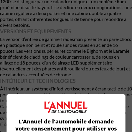
1200 se distingue par une calandre unique et un emblème Ram
proéminent sur le hayon. Il se décline en deux configurations : une
cabine régulière à deux portes et une cabine double à quatre
portes, offrant différentes longueurs de benne pour répondre à
divers besoins.
VERSIONS ET ÉQUIPEMENTS
La version d’entrée de gamme Tradesman présente un pare-chocs
en plastique non peint et roule sur des roues en acier de 16
pouces. Les versions supérieures comme le Bighorn et le Laramie
bénéficient de claddings de couleur carrosserie, de roues en
alliage de 18 pouces, d’un éclairage LED supplémentaire
(éventuellement des phares antibrouillard ou des feux de jour) et
de calandres accentuées de chrome.
INTÉRIEUR ET TECHNOLOGIES
À l’intérieur, un système d’infodivertissement à écran tactile de 10
pouces domine, associé à un tableau de bord analogique pour une
touche classique. La compatibilité avec Android Auto et Apple
CarPlay est présente, garantissant une intégration transparente
de votre smartphone. Des options de sellerie en tissu ou en cuir
synthétique répondent à différentes préférences.
L'Annuel de l'automobile demande
CARACTÉRISTIQUES DE SÉCURITÉ
votre consentement pour utiliser vos