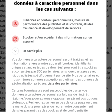
Les caractéristiques de sécurité incluent les suspects habituels :
données à caractère personnel dans
airbags (quantité dépendant de l’importance que vous accordez à
les cas suivants :
vos passagers), capteurs de stationnement et une caméra à 360
degrés pour naviguer dans les espaces restreints. L’assistance au
conducteur est un peu limitée, mais au moins vous obtenez le
Publicités et contenu personnalisés, mesure de
performance des publicités et du contenu, études
contrôle de stabilité de remorque, l’assistance au démarrage en
d’audience et développement de services
côte et l’alerte de sortie de voie pour maintenir les choses
intéressantes.
Stocker et/ou accéder à des informations sur un
OPTIONS DE MOTORISATION
appareil
Comme pour les jumeaux Fiat Titano et Peugeot Landtrek, le Ram
En savoir plus
1200 est basé sur un châssis à échelle, dérivé des pickups chinois
Kaicene F70 et Changan. Sous le capot, un moteur quatre
Vos données à caractère personnel seront traitées, et les
cylindres turbo de 2,4 litres règne en maître. Il délivre une
informations liées à votre appareil (cookies, identifiants
puissance décente de 207 chevaux et un couple de 226 lb-pi, mais
uniques et autres types de données) pourront être stockées
et consultées par 300 partenaires, ainsi que partagées avec
certains pourraient souhaiter une gamme plus large d’options de
lui, ou utilisées spécifiquement par ce site. Nos partenaires et
motorisation. Le moteur peut être associé à une boîte manuelle à
nous-mêmes sommes susceptibles d'utiliser des données de
six vitesses ou à une automatique à six vitesses. Les versions
géolocalisation précises.
Liste des partenaires.
Tradesman et Bighorn restent simples avec une traction arrière,
Certains fournisseurs sont susceptibles de traiter vos
tandis que la version haut de gamme Laramie dispose d’un
données à caractère personnel sur la base de l'intérêt
système 4×4 pour affronter des terrains plus difficiles.
légitime. Vous pouvez vous y opposer en gérant vos options
CAPACITÉS DE REMORQUAGE ET DE CHARGE UTILE
ci-dessous. Recherchez un lien en bas de cette page ou dans
le menu du site pour gérer ou retirer votre consentement
Selon Stellantis, le Ram 1200 offre une capacité de remorquage de
dans les paramètres des cookies et de confidentialité.