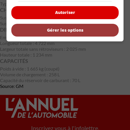
Type : Transmission à double embrayage à 8 vitesses (DCT)
CHÂSSIS & SUSPENSION
Autoriser
Suspension avant : Double triangle à bras court/long (SLA)
Suspension arrière : Double triangle à bras court/long (SLA)
DIMENSIONS EXTÉRIEURES
Gérer les options
Empattement : 2 723 mm
Longueur totale : 4 722 mm
Largeur totale sans rétroviseurs : 2 025 mm
Hauteur totale : 1 234 mm
CAPACITÉS
Poids à vide : 1 665 kg (coupé)
Volume de chargement : 258 L
Capacité du réservoir de carburant : 70 L
Source: GM
Inscrivez vous à l'infolettre.