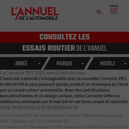
MENU
CONSULTEZ LES
ESSAIS ROUTIER
DE L'ANNUEL
ANNÉE
MARQUE
MODÈLE
La Corvette ZR1 2025 aura 1 064 chevaux
Chevrolet a dévoilé l’inimaginable avec la nouvelle Corvette ZR1.
Il offre le V8 le plus puissant jamais produit en Amérique du Nord
par un constructeur automobile. Avec des spécifications
époustouflantes et un design unique, cette Corvette défie les
meilleures exotiques sur le marché en versions coupé et cabriolet.
UNE PUISSANCE SURPRENANTE
La Corvette ZR1 est équipée d’un moteur V8 à vilebrequin plat
DACT biturbo de 5,5 L, nommé LT7.
Ce moteur LT7 développe 1 064 chevaux à 7 000 tr/min et 828 lb-