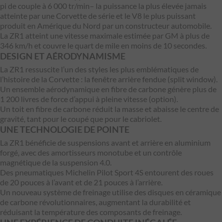
pi de couple à 6 000 tr/min– la puissance la plus élevée jamais
atteinte par une Corvette de série et le V8 le plus puissant
produit en Amérique du Nord par un constructeur automobile.
La ZR1 atteint une vitesse maximale estimée par GM à plus de
346 km/h et couvre le quart de mile en moins de 10 secondes.
DESIGN ET AÉRODYNAMISME
La ZR1 ressuscite l’un des styles les plus emblématiques de
l’histoire de la Corvette : la fenêtre arrière fendue (split window).
Un ensemble aérodynamique en fibre de carbone génère plus de
1 200 livres de force d’appui à pleine vitesse (option).
Un toit en fibre de carbone réduit la masse et abaisse le centre de
gravité, tant pour le coupé que pour le cabriolet.
UNE TECHNOLOGIE DE POINTE
La ZR1 bénéficie de suspensions avant et arrière en aluminium
forgé, avec des amortisseurs monotube et un contrôle
magnétique de la suspension 4.0.
Des pneumatiques Michelin Pilot Sport 4S entourent des roues
de 20 pouces à l’avant et de 21 pouces à l’arrière.
Un nouveau système de freinage utilise des disques en céramique
de carbone révolutionnaires, augmentant la durabilité et
réduisant la température des composants de freinage.