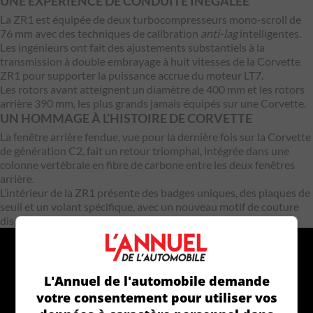
UNE EXPÉRIENCE DE CONDUITE INÉGALÉE
La ZR1 est équipée de deux turbocompresseurs mono-scroll de
76 mm avec des techniques de calibration
anti-lag
intelligentes.
Les ingénieurs ont fait des ajustements substantiels à la
transmission à double embrayage à huit vitesses de la Corvette
ZR1 pour supporter la puissance accrue du moteur LT7.
Les rotors avant atteignent un diamètre de 400 mm et les rotors
arrière 390 mm, les plus grands jamais équipés sur une Corvette.
UN HOMMAGE À L’HISTOIRE DE CORVETTE
La fenêtre arrière fendue, vue pour la dernière fois sur la Corvette
de génération C2, fait un retour triomphal, intégrée dans une
colonne vertébrale en fibre de carbone entre les deux fenêtres
arrière.
L’intérieur de la ZR1 présente des badges uniques, des plaques de
seuil et un volant spécifique, avec un nouveau motif de couture
disponible sur la finition 3LZ.
L'Annuel de l'automobile demande
votre consentement pour utiliser vos