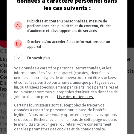
données à caractère personnel dans
les cas suivants :
Publicités et contenu personnalisés, mesure de
performance des publicités et du contenu, études
d’audience et développement de services
Stocker et/ou accéder à des informations sur un
appareil
C’EST POUR BIENTÔT
En savoir plus
La production de la Corvette ZR1 est prévue pour 2025 à l’usine
d’assemblage de General Motors à Bowling Green, dans le
Vos données à caractère personnel seront traitées, et les
Kentucky. Elle rejoindra la Corvette Stingray, la Corvette Z06 et la
informations liées à votre appareil (cookies, identifiants
Corvette E-Ray pour continuer à élever la famille Corvette.
uniques et autres types de données) pourront être stockées
D’autres détails sur les prix et la disponibilité seront partagés à
et consultées par 300 partenaires, ainsi que partagées avec
lui, ou utilisées spécifiquement par ce site. Nos partenaires et
l’approche de la production.
nous-mêmes sommes susceptibles d'utiliser des données de
QUELQUES CHIFFRES
géolocalisation précises.
Liste des partenaires.
MOTEUR
Certains fournisseurs sont susceptibles de traiter vos
données à caractère personnel sur la base de l'intérêt
Type : LT7 V8 biturbo 5,5L DACT VVT DI
légitime. Vous pouvez vous y opposer en gérant vos options
Puissance : 1 064 ch @ 7 000 tr/min
ci-dessous. Recherchez un lien en bas de cette page ou dans
Couple : 828 lb-pi @ 6 000 tr/min
le menu du site pour gérer ou retirer votre consentement
TRANSMISSION & ESSIEU
dans les paramètres des cookies et de confidentialité.