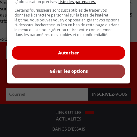
géolocalisation précises.
Liste des partenaires.
Sinon, le Trailblazer est une réplique intéressante à des modèles
surtout coréens, comme le Kia Seltos. Et d’ailleurs, lui aussi est
Certains fournisseurs sont susceptibles de traiter vos
assemblé en Corée, dans l’usine de GM à Incheon. Un petit VUS
données à caractère personnel sur la base de l'intérêt
légitime. Vous pouvez vous y opposer en gérant vos options
très rationnel, axé sur le gros bon sens.
ci-dessous. Recherchez un lien en bas de cette page ou dans
le menu du site pour gérer ou retirer votre consentement
dans les paramètres des cookies et de confidentialité.
-30-
Autoriser
Gérer les options
Inscrivez vous à l'infolettre.
LIENS UTILES
ACTUALITÉS
BANCS D'ESSAIS