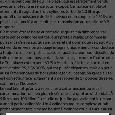
qu’on ne peut pas dire du Traiblazer, qui est strictement vendu
avec un moteur à essence sous le capot. Ce moteur est plutôt
étonnant : il s’agit d’un trois cylindres turbo de 1,3 litre qui
produit une puissance de 155 chevaux et un couple de 174 livres-
pied. Il est jumelé à une boîte de transmission automatique à 9
rapports.
C’est peut-être la boîte automatique qui fait la différence, car
cette petite cylindrée est toujours prête à réagir. Et comme la
puissance s’en va aux quatre roues, étant donné que ce petit VUS
est vendu en version à rouage intégral uniquement, le conducteur
a toujours assez de puissance sous l’accélérateur pour décoller du
coin de rue ou pour passer dans la voie de gauche sur l’autoroute.
Le Trailblazer est un petit VUS très urbain, à la base, surtout en
une version RS, à 36 000$, qui est plutôt élégantes, mais on peut
aussi l’amener dans du hors piste léger, au besoin. Sa garde au sol
est correcte, grâce notamment à des roues de 17 pouces de série,
comme sur l’Equinox.
Le seul bémol qu’on a à reprocher à cette mécanique est sa
consommation, un peu plus élevée que ce à quoi on s’attendait. À
9 litres aux 100 kilomètres, elle ne justifie par vraiment le recours
à une si petite cylindrée. Un 4 cylindres moins complexe aurait
probablement fait le même boulot à moindre coût. Il aurait aussi
pu remorquer une charge un peu plus lourde. Chevrolet indique