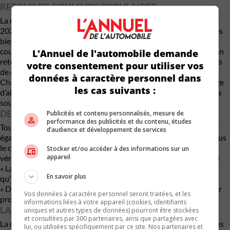
RETOUR DE COULEURS POPULAIRES
La marque Dodge célébrera également sa gamme de modèles
2023 en faisant revenir trois couleurs extérieures patrimoniales
bien-aimées : Bleu B5, violet Plum Crazy et vert Sublime. Une
couleur moderne populaire, le gris Destroyer, fait également son
L'Annuel de l'automobile demande
retour. La Charger et la Challenger offriront chacune 14 options
votre consentement pour utiliser vos
de couleurs extérieures en 2023. Les modèles Charger et
données à caractère personnel dans
Challenger R/T 2023 seront également dotés du nouveau badge
les cas suivants :
d’aile « 345 », un rappel du moteur HEMI® de 345 pouces cubes
sous le capot.
DES VERSIONS COMMÉMORATIVES
Publicités et contenu personnalisés, mesure de
performance des publicités et du contenu, études
Tous les modèles Dodge Charger et Challenger 2023 porteront
d’audience et développement de services
également une plaque commémorative spéciale « Last Call » sous
le capot, faisant de chaque Charger et Challenger 2023 un
Stocker et/ou accéder à des informations sur un
appareil
véritable véhicule de collection. La plaque en aluminium brossé
« Last Call » sous le capot comporte le nom du véhicule ainsi
En savoir plus
qu’une silhouette du véhicule, de même que les mentions
« Designed in Auburn Hills » et « Assembled in Brampton » pour
Vos données à caractère personnel seront traitées, et les
proclamer l’origine de chaque véhicule.
informations liées à votre appareil (cookies, identifiants
LA VERSION JAILBREAK DE RETOUR
uniques et autres types de données) pourront être stockées
et consultées par 300 partenaires, ainsi que partagées avec
La marque étend également la portée de ses populaires modèles
lui, ou utilisées spécifiquement par ce site. Nos partenaires et