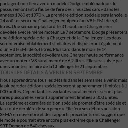
partagent un « lien avec un modèle Dodge emblématique du
passé, remontant à l’aube de l’ère des « muscles cars » dans les
années 1960 et 1970 ». La première édition spéciale sera lancée le
24 août et sera une Challenger équipée d’un V8 HEMI de 6,4
litres. Une semaine plus tard, le 31 août, une Charger sera
dévoilée avec le même moteur. Le 7 septembre, Dodge présentera
une édition spéciale de la Charger et de la Challenger. Les deux
seront vraisemblablement similaires et disposeront également
d’un V8 HEMI de 6,4 litres. Plus tard dans le mois, le 14
septembre, la société dévoilera une Charger haute performance
avec un moteur V8 suralimenté de 6,2 litres. Elle sera suivie par
une variante similaire de la Challenger le 21 septembre.
TOUS LES DÉTAILS À VENIR EN SEPTEMBRE
Nous apprendrons tous les détails dans les semaines à venir, mais
la plupart des éditions spéciales seront apparemment limitées à 1
000 unités. Cependant, les variantes suralimentées seront plus
rares puisqu’elles seront apparemment limitées à 300 unités.
La septième et dernière édition spéciale promet d’être spéciale et
la « toute dernière de son genre ». Elle fera ses débuts au salon
SEMA en novembre et des rapports précédents ont suggéré que
le modèle pourrait être encore plus extrême que la Challenger
SRT Demon de 840 chevaux.