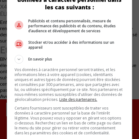
X4 : LE COUPÉ UTILITAIRE NE PASSE PAS À L’ÈRE
les cas suivants :
ÉLECTRIQUE
Publicités et contenu personnalisés, mesure de
Enfin, le BMW X4, version coupé du populaire X3, ne sera pas
performance des publicités et du contenu, études
renouvelé. Sa disparition s’explique par la montée en puissance
d’audience et développement de services
des VUS électriques dans la gamme, notamment le futur iX4 basé
sur la Neue Klasse.
Stocker et/ou accéder à des informations sur un
Et après ?
appareil
BMW n’a pas encore confirmé si de futurs coupés ou roadsters
En savoir plus
électriques verront le jour. Des prototypes d’un coupé électrique
Vos données à caractère personnel seront traitées, et les
ont été aperçus récemment, mais aucune annonce officielle n’a
informations liées à votre appareil (cookies, identifiants
suivi. Ce grand ménage annonce toutefois une nouvelle ère
uniques et autres types de données) pourront être stockées
centrée sur l’électrification et la rentabilité, au détriment de la
et consultées par 300 partenaires, ainsi que partagées avec
lui, ou utilisées spécifiquement par ce site. Nos partenaires et
passion mécanique qui a longtemps défini la marque.
nous-mêmes sommes susceptibles d'utiliser des données de
Avec des renseignements de carscoops
géolocalisation précises.
Liste des partenaires.
Certains fournisseurs sont susceptibles de traiter vos
données à caractère personnel sur la base de l'intérêt
légitime. Vous pouvez vous y opposer en gérant vos options
ci-dessous. Recherchez un lien en bas de cette page ou dans
le menu du site pour gérer ou retirer votre consentement
dans les paramètres des cookies et de confidentialité.
Inscrivez vous à l'infolettre.