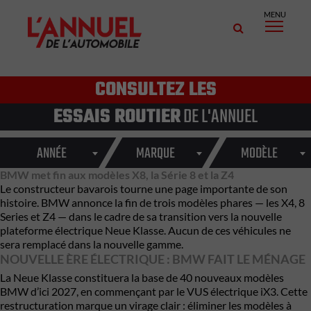
MENU
CONSULTEZ LES
ESSAIS ROUTIER
DE L'ANNUEL
ANNÉE
MARQUE
MODÈLE
BMW met fin aux modèles X8, la Série 8 et la Z4
Le constructeur bavarois tourne une page importante de son
histoire. BMW annonce la fin de trois modèles phares — les X4, 8
Series et Z4 — dans le cadre de sa transition vers la nouvelle
plateforme électrique Neue Klasse. Aucun de ces véhicules ne
sera remplacé dans la nouvelle gamme.
NOUVELLE ÈRE ÉLECTRIQUE : BMW FAIT LE MÉNAGE
La Neue Klasse constituera la base de 40 nouveaux modèles
BMW d’ici 2027, en commençant par le VUS électrique iX3. Cette
restructuration marque un virage clair : éliminer les modèles à