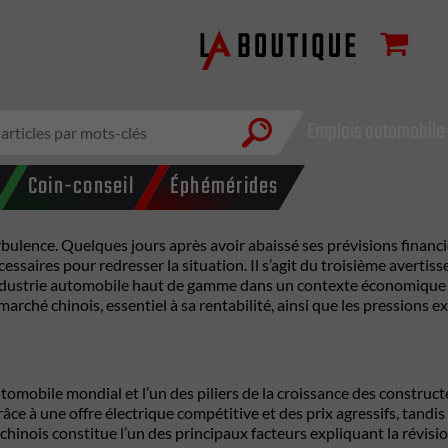
Emplois automobile
Coin-conseil
Éphémérides
lence. Quelques jours après avoir abaissé ses prévisions financiè
essaires pour redresser la situation. Il s’agit du troisième avert
l’industrie automobile haut de gamme dans un contexte économique
hé chinois, essentiel à sa rentabilité, ainsi que les pressions exe
utomobile mondial et l’un des piliers de la croissance des constru
âce à une offre électrique compétitive et des prix agressifs, tan
inois constitue l’un des principaux facteurs expliquant la révision