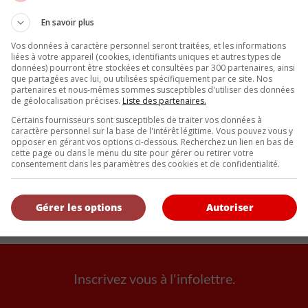
toutefois que ces réductions continueraient de s’effectuer princip
ue par des licenciements massifs. Le groupe avait déjà enregistré u
En savoir plus
Vos données à caractère personnel seront traitées, et les informations
liées à votre appareil (cookies, identifiants uniques et autres types de
données) pourront être stockées et consultées par 300 partenaires, ainsi
que partagées avec lui, ou utilisées spécifiquement par ce site. Nos
 Francfort, le titre BMW a chuté jusqu’à son plus bas niveau depuis 
partenaires et nous-mêmes sommes susceptibles d'utiliser des données
 Les marchés s’interrogent désormais sur la vitesse à laquelle B
de géolocalisation précises.
Liste des partenaires.
issance des constructeurs chinois.
Certains fournisseurs sont susceptibles de traiter vos données à
caractère personnel sur la base de l'intérêt légitime. Vous pouvez vous y
opposer en gérant vos options ci-dessous. Recherchez un lien en bas de
cette page ou dans le menu du site pour gérer ou retirer votre
l’ensemble de l’industrie automobile allemande. Alors que Volksw
consentement dans les paramètres des cookies et de confidentialité.
oductivité, BMW semblait jusqu’ici mieux résister aux turbulences
fondes qui bouleversent actuellement le secteur automobile mondial
es technologies, les grands noms allemands doivent désormais comp
Gérer les options
Autoriser
structeur devra rassurer à la fois ses employés, ses investisseurs
Inscrivez vous à l'infolettre.