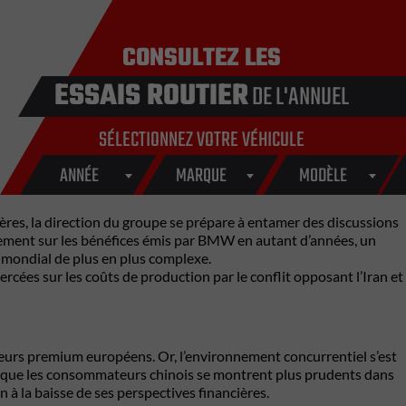
CONSULTEZ LES
ESSAIS ROUTIER
DE L'ANNUEL
SÉLECTIONNEZ VOTRE VÉHICULE
ANNÉE
MARQUE
MODÈLE
res, la direction du groupe se prépare à entamer des discussions
issement sur les bénéfices émis par BMW en autant d’années, un
 mondial de plus en plus complexe.
rcées sur les coûts de production par le conflit opposant l’Iran et
cteurs premium européens. Or, l’environnement concurrentiel s’est
dis que les consommateurs chinois se montrent plus prudents dans
 à la baisse de ses perspectives financières.