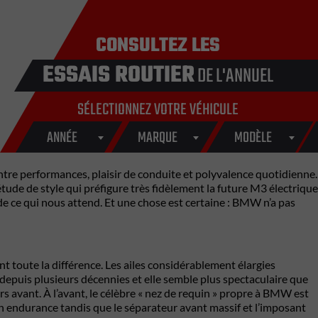
CONSULTEZ LES
ESSAIS ROUTIER
DE L'ANNUEL
SÉLECTIONNEZ VOTRE VÉHICULE
ANNÉE
MARQUE
MODÈLE
entre performances, plaisir de conduite et polyvalence quotidienne.
de de style qui préfigure très fidèlement la future M3 électrique
e ce qui nous attend. Et une chose est certaine : BMW n’a pas
t toute la différence. Les ailes considérablement élargies
puis plusieurs décennies et elle semble plus spectaculaire que
s avant. À l’avant, le célèbre « nez de requin » propre à BMW est
en endurance tandis que le séparateur avant massif et l’imposant