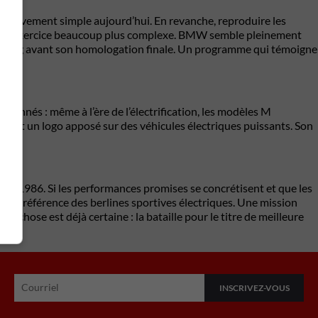
 relativement simple aujourd’hui. En revanche, reproduire les
ente un exercice beaucoup plus complexe. BMW semble pleinement
burgring avant son homologation finale. Un programme qui témoigne
onnés : même à l’ère de l’électrification, les modèles M
ent un logo apposé sur des véhicules électriques puissants. Son
n 1986. Si les performances promises se concrétisent et que les
r la référence des berlines sportives électriques. Une mission
e chose est déjà certaine : la bataille pour le titre de meilleure