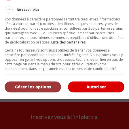
uire une berline électrique capable d’accélérations fulgurantes est
En savoir plus
motionnelle qui ont fait la réputation des M3 successives représ
Vos données à caractère personnel seront traitées, et les informations
 accumuler plus de 8 000 kilomètres d’essais intensifs sur le Nür
liées à votre appareil (cookies, identifiants uniques et autres types de
données) pourront être stockées et consultées par 300 partenaires, ainsi
que partagées avec lui, ou utilisées spécifiquement par ce site. Nos
partenaires et nous-mêmes sommes susceptibles d'utiliser des données
de géolocalisation précises.
Liste des partenaires.
nement pas anodin. BMW souhaite envoyer un message clair aux passi
Certains fournisseurs sont susceptibles de traiter vos données à
mme référence. La marque refuse que la lettre M devienne simplem
caractère personnel sur la base de l'intérêt légitime. Vous pouvez vous y
ritable expérience de conduite sportive.
opposer en gérant vos options ci-dessous. Recherchez un lien en bas de
PURISTES
cette page ou dans le menu du site pour gérer ou retirer votre
consentement dans les paramètres des cookies et de confidentialité.
s important de BMW M depuis le lancement de la première M3 E30 e
ti la légende du modèle, cette nouvelle génération pourrait deveni
Gérer les options
Autoriser
sur le plaisir de conduire. Le verdict final tombera en 2027, mais un
Inscrivez vous à l'infolettre.