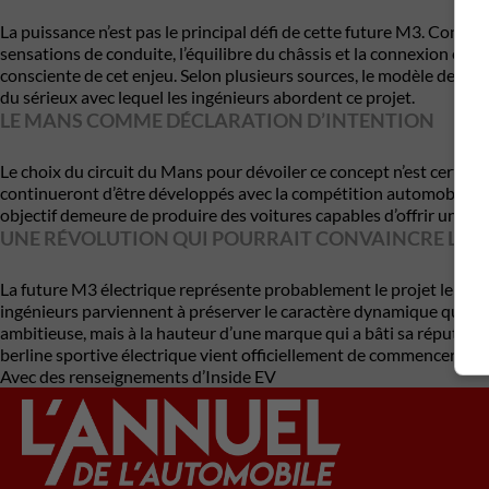
La puissance n’est pas le principal défi de cette future M3. Constr
sensations de conduite, l’équilibre du châssis et la connexion é
consciente de cet enjeu. Selon plusieurs sources, le modèle devra
du sérieux avec lequel les ingénieurs abordent ce projet.
LE MANS COMME DÉCLARATION D’INTENTION
Le choix du circuit du Mans pour dévoiler ce concept n’est certai
continueront d’être développés avec la compétition automobile co
objectif demeure de produire des voitures capables d’offrir une vé
UNE RÉVOLUTION QUI POURRAIT CONVAINCRE LES 
La future M3 électrique représente probablement le projet le plu
ingénieurs parviennent à préserver le caractère dynamique qui a bâ
ambitieuse, mais à la hauteur d’une marque qui a bâti sa réputation 
berline sportive électrique vient officiellement de commencer.
Avec des renseignements d’Inside EV