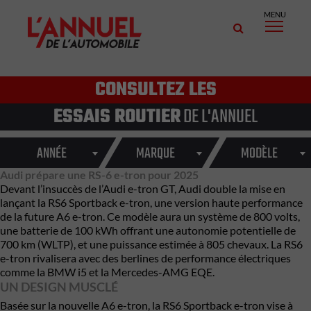
MENU
CONSULTEZ LES
ESSAIS ROUTIER
DE L'ANNUEL
ANNÉE
MARQUE
MODÈLE
Audi prépare une RS-6 e-tron pour 2025
Devant l’insuccès de l’Audi e-tron GT, Audi double la mise en
lançant la RS6 Sportback e-tron, une version haute performance
de la future A6 e-tron. Ce modèle aura un système de 800 volts,
une batterie de 100 kWh offrant une autonomie potentielle de
700 km (WLTP), et une puissance estimée à 805 chevaux. La RS6
e-tron rivalisera avec des berlines de performance électriques
comme la BMW i5 et la Mercedes-AMG EQE.
UN DESIGN MUSCLÉ
Basée sur la nouvelle A6 e-tron, la RS6 Sportback e-tron vise à