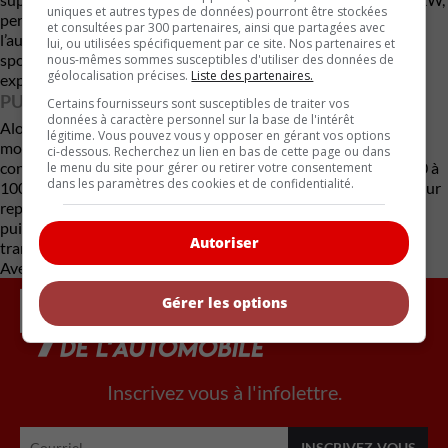
uniques et autres types de données) pourront être stockées
permettant de réduire rapidement les préoccupations liées à
et consultées par 300 partenaires, ainsi que partagées avec
l’autonomie. Elle intègre également une suspension adaptative
lui, ou utilisées spécifiquement par ce site. Nos partenaires et
sportive et un amortissement pneumatique pour assurer une
nous-mêmes sommes susceptibles d'utiliser des données de
géolocalisation précises.
Liste des partenaires.
expérience de conduite fluide et confortable.
PUISSANT POTENTIEL
Certains fournisseurs sont susceptibles de traiter vos
données à caractère personnel sur la base de l'intérêt
Alors que la A6 e-tron de base offre diverses configurations de
légitime. Vous pouvez vous y opposer en gérant vos options
moteurs, y compris un moteur unique de base et une
ci-dessous. Recherchez un lien en bas de cette page ou dans
configuration à deux moteurs avec 469 chevaux atteignant le 0 à
le menu du site pour gérer ou retirer votre consentement
dans les paramètres des cookies et de confidentialité.
100 km/h en moins de quatre secondes, la RS6 est attendue pour
repousser encore plus les limites. Les rumeurs suggèrent une
puissance impressionnante de 805 chevaux avec une
Autoriser
transmission intégrale Quattro d’Audi.
Avec des renseignements de Carscoops
Gérer les options
Inscrivez vous à l'infolettre.