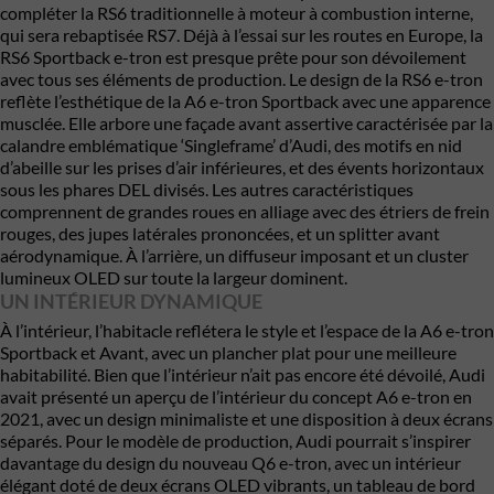
compléter la RS6 traditionnelle à moteur à combustion interne,
qui sera rebaptisée RS7. Déjà à l’essai sur les routes en Europe, la
RS6 Sportback e-tron est presque prête pour son dévoilement
avec tous ses éléments de production. Le design de la RS6 e-tron
reflète l’esthétique de la A6 e-tron Sportback avec une apparence
musclée. Elle arbore une façade avant assertive caractérisée par la
calandre emblématique ‘Singleframe’ d’Audi, des motifs en nid
d’abeille sur les prises d’air inférieures, et des évents horizontaux
sous les phares DEL divisés. Les autres caractéristiques
comprennent de grandes roues en alliage avec des étriers de frein
rouges, des jupes latérales prononcées, et un splitter avant
aérodynamique. À l’arrière, un diffuseur imposant et un cluster
lumineux OLED sur toute la largeur dominent.
UN INTÉRIEUR DYNAMIQUE
À l’intérieur, l’habitacle reflétera le style et l’espace de la A6 e-tron
Sportback et Avant, avec un plancher plat pour une meilleure
habitabilité. Bien que l’intérieur n’ait pas encore été dévoilé, Audi
avait présenté un aperçu de l’intérieur du concept A6 e-tron en
2021, avec un design minimaliste et une disposition à deux écrans
séparés. Pour le modèle de production, Audi pourrait s’inspirer
davantage du design du nouveau Q6 e-tron, avec un intérieur
élégant doté de deux écrans OLED vibrants, un tableau de bord