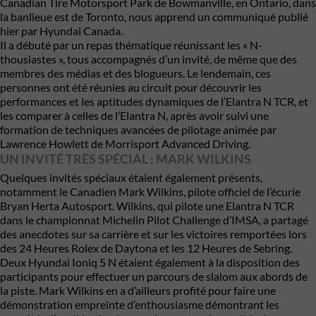
Canadian Tire Motorsport Park de Bowmanville, en Ontario, dans
la banlieue est de Toronto, nous apprend un communiqué publié
hier par
Hyundai
Canada.
Il a débuté par un repas thématique réunissant les « N-
thousiastes », tous accompagnés d’un invité, de même que des
membres des médias et des blogueurs. Le lendemain, ces
personnes ont été réunies au circuit pour découvrir les
performances et les aptitudes dynamiques de l’Elantra N TCR, et
les comparer à celles de l’Elantra N, après avoir suivi une
formation de techniques avancées de pilotage animée par
Lawrence Howlett de Morrisport Advanced Driving.
UN INVITÉ TRÈS SPÉCIAL : MARK WILKINS
Quelques invités spéciaux étaient également présents,
notamment le Canadien Mark Wilkins, pilote officiel de l’écurie
Bryan Herta Autosport. Wilkins, qui pilote une Elantra N TCR
dans le championnat Michelin Pilot Challenge d’IMSA, a partagé
des anecdotes sur sa carrière et sur les victoires remportées lors
des 24 Heures Rolex de Daytona et les 12 Heures de Sebring.
Deux Hyundai Ioniq 5 N étaient également à la disposition des
participants pour effectuer un parcours de slalom aux abords de
la piste. Mark Wilkins en a d’ailleurs profité pour faire une
démonstration empreinte d’enthousiasme démontrant les