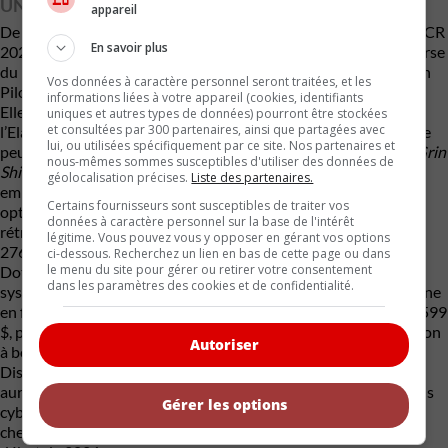
UN NOUVEAU BOLIDE À QUATRE PORTES
appareil
De la trempe d’une Honda Civic Type R, la Hyundai Elantra N TCR
En savoir plus
2026 est une nouveauté qui rend hommage à la voiture de course
du même nom qu’on voit évoluer dans le championnat Michelin
Vos données à caractère personnel seront traitées, et les
Pilot Challenge d’IMSA.
informations liées à votre appareil (cookies, identifiants
Elle partage le 4-cylindres de 2,0 L à turbocompresseur de
uniques et autres types de données) pourront être stockées
et consultées par 300 partenaires, ainsi que partagées avec
l’Elantra N. Ce moteur qui produit 276 ch et 289 lb-pi de couple
lui, ou utilisées spécifiquement par ce site. Nos partenaires et
peut voir sa puissance haussée à 286 ch grâce à la fonction
N Grin
nous-mêmes sommes susceptibles d'utiliser des données de
Shift
des versions à boîte automatique à 8 rapports et double
géolocalisation précises.
Liste des partenaires.
embrayage N-DCT. Naturellement, les puristes peuvent aussi
Certains fournisseurs sont susceptibles de traiter vos
opter pour une boîte manuelle à 6 rapports avec fonction de
données à caractère personnel sur la base de l'intérêt
rétrogradation synchronisée… à condition de se contenter des
légitime. Vous pouvez vous y opposer en gérant vos options
276 ch !
ci-dessous. Recherchez un lien en bas de cette page ou dans
le menu du site pour gérer ou retirer votre consentement
Dotée, entre autres, de roues forgées noires de 19 po, d’un
dans les paramètres des cookies et de confidentialité.
système de freinage
N Performance
et d’un aileron à col de cygne
en fibre de carbone, l’Elantra N TCR sera offerte à partir de 47 599
$, pour la version à boîte manuelle et de 49 199 $, pour la version
Autoriser
à boîte N-DCT.
Disponible sur commande seulement, les acheteurs canadiens
auront un choix de quatre teintes : Noir abysse, Blanc atlas, Gris
Gérer les options
cyber et l’emblématique Bleu performance. Elle fera son entrée
chez les concessionnaires de la marque à la fin de 2025 ou au