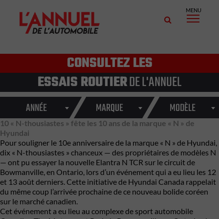
MENU
CONSULTEZ LES
ESSAIS ROUTIER
DE L'ANNUEL
ANNÉE
MARQUE
MODÈLE
10 « N-thousiastes » fête les 10 ans de la marque « N » de
Hyundai
Pour souligner le 10e anniversaire de la marque « N » de
Hyundai
,
dix « N-thousiastes » chanceux — des propriétaires de modèles N
— ont pu essayer la nouvelle Elantra N TCR sur le circuit de
Bowmanville, en Ontario, lors d’un événement qui a eu lieu les 12
et 13 août derniers. Cette initiative de Hyundai Canada rappelait
du même coup l’arrivée prochaine de ce nouveau bolide coréen
sur le marché canadien.
Cet événement a eu lieu au complexe de sport automobile