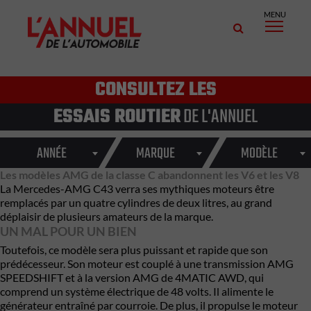
MENU
CONSULTEZ LES
ESSAIS ROUTIER
DE L'ANNUEL
ANNÉE
MARQUE
MODÈLE
Les modèles AMG de la classe C abandonnent les V6 et les V8
La Mercedes-AMG C43 verra ses mythiques moteurs être
remplacés par un quatre cylindres de deux litres, au grand
déplaisir de plusieurs amateurs de la marque.
UN MAL POUR UN BIEN
Toutefois, ce modèle sera plus puissant et rapide que son
prédécesseur. Son moteur est couplé à une transmission AMG
SPEEDSHIFT et à la version AMG de 4MATIC AWD, qui
comprend un système électrique de 48 volts. Il alimente le
générateur entraîné par courroie. De plus, il propulse le moteur