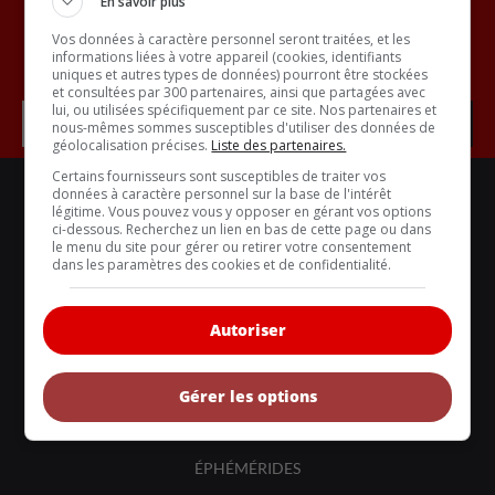
En savoir plus
Vos données à caractère personnel seront traitées, et les
informations liées à votre appareil (cookies, identifiants
Inscrivez vous à l'infolettre.
uniques et autres types de données) pourront être stockées
et consultées par 300 partenaires, ainsi que partagées avec
lui, ou utilisées spécifiquement par ce site. Nos partenaires et
nous-mêmes sommes susceptibles d'utiliser des données de
géolocalisation précises.
Liste des partenaires.
Certains fournisseurs sont susceptibles de traiter vos
LIENS UTILES
données à caractère personnel sur la base de l'intérêt
légitime. Vous pouvez vous y opposer en gérant vos options
ACTUALITÉS
ci-dessous. Recherchez un lien en bas de cette page ou dans
le menu du site pour gérer ou retirer votre consentement
BANCS D'ESSAIS
dans les paramètres des cookies et de confidentialité.
VOITURES NEUVES
VOITURES ÉCOLOS
Autoriser
VOITURES CLASSIQUES
Gérer les options
COMPARATIFS
COIN-CONSEIL
ÉPHÉMÉRIDES