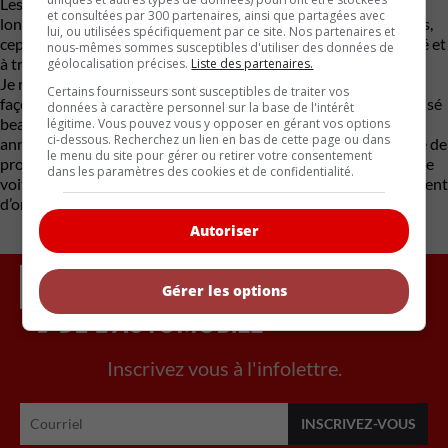
Les pompes mécaniques se réparent très bien et durent très
et consultées par 300 partenaires, ainsi que partagées avec
longtemps. Certaines sont scellées, et ne peuvent être réparées,
lui, ou utilisées spécifiquement par ce site. Nos partenaires et
cependant, beaucoup de neuves sont disponibles sur le marché et
nous-mêmes sommes susceptibles d'utiliser des données de
à très bons prix.
géolocalisation précises.
Liste des partenaires.
Je répète souvent la même chose, si c’était assemblé de cette
Certains fournisseurs sont susceptibles de traiter vos
façon à l’origine, c’est que ça marche !! Les fabricants ont dépensé
données à caractère personnel sur la base de l'intérêt
beaucoup d’argent en recherche et développement dans ces
légitime. Vous pouvez vous y opposer en gérant vos options
ci-dessous. Recherchez un lien en bas de cette page ou dans
années, et sont arrivés à de très bons résultats vis-à-vis l’année de
le menu du site pour gérer ou retirer votre consentement
production. Soyez confiant dans la mécanique d’origine de votre
dans les paramètres des cookies et de confidentialité.
voiture, faite les réparations d’origine et vous aurez un rendement
d’origine.
Autoriser
Gérer les options
Inscrivez vous à l'infolettre.