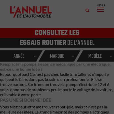
MENU
CONSULTEZ LES
ESSAIS ROUTIER
DE L'ANNUEL
ANNÉE
MARQUE
MODÈLE
Remplacer la pompe à essence mécanique par une électrique,
est-ce une bonne idée ?
Et pourquoi pas! Ce n’est pas cher, facile à installer et n’importe
qui peut le faire, donc pas besoin d’un professionnel. Elle se
trouve partout. Sur le net on trouve la pompe électrique 12 et 6
volts, donc pas de problèmes peu importe le voltage de la voiture,
et livrable à votre porte.
PAS UNE SI BONNE IDÉE
Vous allez peut-être me trouver rabat-joie, mais ce n’est pas la
meilleure des idées. La grande majorité des pompes électriques