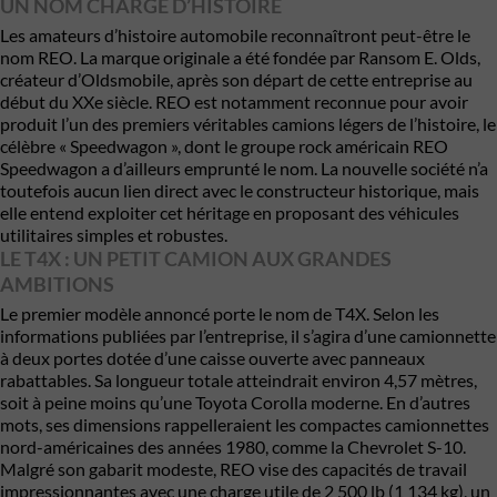
UN NOM CHARGÉ D’HISTOIRE
Les amateurs d’histoire automobile reconnaîtront peut-être le
nom REO. La marque originale a été fondée par Ransom E. Olds,
créateur d’Oldsmobile, après son départ de cette entreprise au
début du XXe siècle. REO est notamment reconnue pour avoir
produit l’un des premiers véritables camions légers de l’histoire, le
célèbre « Speedwagon », dont le groupe rock américain REO
Speedwagon a d’ailleurs emprunté le nom. La nouvelle société n’a
toutefois aucun lien direct avec le constructeur historique, mais
elle entend exploiter cet héritage en proposant des véhicules
utilitaires simples et robustes.
LE T4X : UN PETIT CAMION AUX GRANDES
AMBITIONS
Le premier modèle annoncé porte le nom de T4X. Selon les
informations publiées par l’entreprise, il s’agira d’une camionnette
à deux portes dotée d’une caisse ouverte avec panneaux
rabattables. Sa longueur totale atteindrait environ 4,57 mètres,
soit à peine moins qu’une Toyota Corolla moderne. En d’autres
mots, ses dimensions rappelleraient les compactes camionnettes
nord-américaines des années 1980, comme la Chevrolet S-10.
Malgré son gabarit modeste, REO vise des capacités de travail
impressionnantes avec une charge utile de 2 500 lb (1 134 kg), un