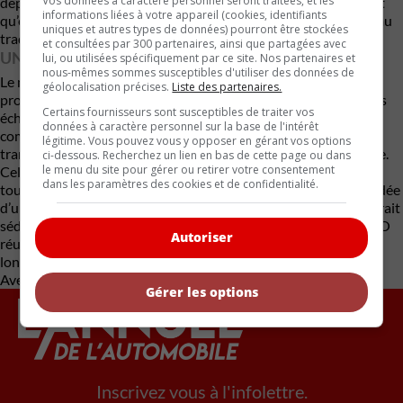
Vos données à caractère personnel seront traitées, et les
dépôt remboursable de 25 $ US. L’entreprise affirme également
informations liées à votre appareil (cookies, identifiants
qu’elle vendra directement aux clients sans passer par un réseau
uniques et autres types de données) pourront être stockées
traditionnel de concessionnaires.
et consultées par 300 partenaires, ainsi que partagées avec
UN PARI AUDACIEUX
lui, ou utilisées spécifiquement par ce site. Nos partenaires et
nous-mêmes sommes susceptibles d'utiliser des données de
Le marché automobile regorge de jeunes entreprises qui ont
géolocalisation précises.
Liste des partenaires.
promis des véhicules révolutionnaires avant de repousser leurs
Certains fournisseurs sont susceptibles de traiter vos
échéances à plusieurs reprises, voire de disparaître
données à caractère personnel sur la base de l'intérêt
complètement. REO devra donc démontrer sa capacité à
légitime. Vous pouvez vous y opposer en gérant vos options
transformer son ambitieux projet en produit commercial viable.
ci-dessous. Recherchez un lien en bas de cette page ou dans
le menu du site pour gérer ou retirer votre consentement
Cela dit, dans un contexte où les camionnettes deviennent
dans les paramètres des cookies et de confidentialité.
toujours plus imposantes, plus luxueuses et plus coûteuses, l’idée
d’un petit camion à essence simple, robuste et abordable pourrait
séduire de nombreux acheteurs. Reste maintenant à voir si REO
Autoriser
réussira à concrétiser cette vision ou si ce projet rejoindra la
longue liste des rêves automobiles inachevés.
Avec des renseignements de Driving.ca
Gérer les options
Inscrivez vous à l'infolettre.