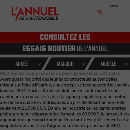
MENU
CONSULTEZ LES
ESSAIS ROUTIER
DE L'ANNUEL
ANNÉE
MARQUE
MODÈLE
REO Trucks veur proposer un pick-up à essence à 21 500 $
Alors que la majorité des jeunes constructeurs automobiles
misent sur l’électrification, une entreprise texane prend le chemin
inverse. REO Trucks affirme vouloir lancer sur le marché une
camionnette compacte à châssis séparé propulsée par un moteur
à essence à quatre cylindres, avec un prix de départ annoncé de
seulement 21 500 $ US. Dans une industrie où les camionnettes
pleine grandeur dépassent facilement les 60 000 $, la proposition
apparaît presque anachronique. Pourtant, c’est précisément cette
simplicité qui constitue l’argument de vente principal de REO.