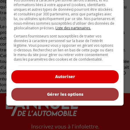
Vos données à caractère personnel seront traitées, et les
dépôt remboursable de 25 $ US. L’entreprise affirme également
informations liées à votre appareil (cookies, identifiants
qu’elle vendra directement aux clients sans passer par un réseau
uniques et autres types de données) pourront être stockées
traditionnel de concessionnaires.
et consultées par 300 partenaires, ainsi que partagées avec
UN PARI AUDACIEUX
lui, ou utilisées spécifiquement par ce site. Nos partenaires et
nous-mêmes sommes susceptibles d'utiliser des données de
Le marché automobile regorge de jeunes entreprises qui ont
géolocalisation précises.
Liste des partenaires.
promis des véhicules révolutionnaires avant de repousser leurs
Certains fournisseurs sont susceptibles de traiter vos
échéances à plusieurs reprises, voire de disparaître
données à caractère personnel sur la base de l'intérêt
complètement. REO devra donc démontrer sa capacité à
légitime. Vous pouvez vous y opposer en gérant vos options
transformer son ambitieux projet en produit commercial viable.
ci-dessous. Recherchez un lien en bas de cette page ou dans
le menu du site pour gérer ou retirer votre consentement
Cela dit, dans un contexte où les camionnettes deviennent
dans les paramètres des cookies et de confidentialité.
toujours plus imposantes, plus luxueuses et plus coûteuses, l’idée
d’un petit camion à essence simple, robuste et abordable pourrait
séduire de nombreux acheteurs. Reste maintenant à voir si REO
Autoriser
réussira à concrétiser cette vision ou si ce projet rejoindra la
longue liste des rêves automobiles inachevés.
Avec des renseignements de Driving.ca
Gérer les options
Inscrivez vous à l'infolettre.