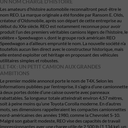
UN NOM CHARGÉ D’HISTOIRE
Les amateurs d’histoire automobile reconnaîtront peut-être le
nom REO. La marque originale a été fondée par Ransom E. Olds,
créateur d’Oldsmobile, après son départ de cette entreprise au
début du XXe siècle. REO est notamment reconnue pour avoir
produit l’un des premiers véritables camions légers de l’histoire, le
célèbre « Speedwagon », dont le groupe rock américain REO
Speedwagon a d’ailleurs emprunté le nom. La nouvelle société n’a
toutefois aucun lien direct avec le constructeur historique, mais
elle entend exploiter cet héritage en proposant des véhicules
utilitaires simples et robustes.
LE T4X : UN PETIT CAMION AUX GRANDES
AMBITIONS
Le premier modèle annoncé porte le nom de T4X. Selon les
informations publiées par l’entreprise, il s’agira d’une camionnette
à deux portes dotée d’une caisse ouverte avec panneaux
rabattables. Sa longueur totale atteindrait environ 4,57 mètres,
soit à peine moins qu’une Toyota Corolla moderne. En d’autres
mots, ses dimensions rappelleraient les compactes camionnettes
nord-américaines des années 1980, comme la Chevrolet S-10.
Malgré son gabarit modeste, REO vise des capacités de travail
impressionnantes avec une charge utile de 2 500 lb (1 134 kg), un