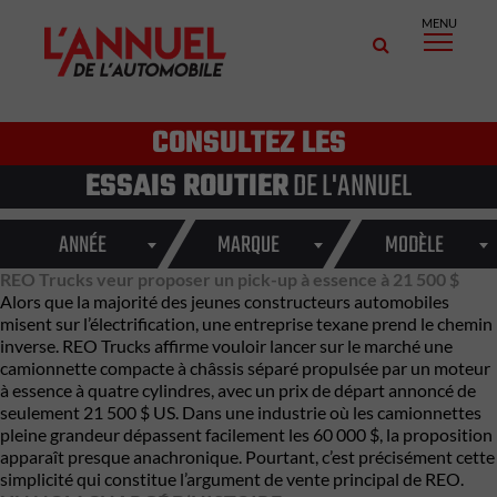
MENU
CONSULTEZ LES
ESSAIS ROUTIER
DE L'ANNUEL
ANNÉE
MARQUE
MODÈLE
REO Trucks veur proposer un pick-up à essence à 21 500 $
Alors que la majorité des jeunes constructeurs automobiles
misent sur l’électrification, une entreprise texane prend le chemin
inverse. REO Trucks affirme vouloir lancer sur le marché une
camionnette compacte à châssis séparé propulsée par un moteur
à essence à quatre cylindres, avec un prix de départ annoncé de
seulement 21 500 $ US. Dans une industrie où les camionnettes
pleine grandeur dépassent facilement les 60 000 $, la proposition
apparaît presque anachronique. Pourtant, c’est précisément cette
simplicité qui constitue l’argument de vente principal de REO.