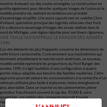
montrer évoluant sur des routes enneigées. Le constructeur en
profite également pour dévoiler quelques images de l’usine où le
modèle prendra vie, mettant en évidence son procédé
d’assemblage simplifié. Une autre capsule met en vedette Chris
Kirkland, spécialiste principal des logiciels véhicules chez Ford.
On y découvre davantage d’images des essais réalisés dans le
nord du Michigan, une région réputée pour ses hivers rigoureux.
UNE TAILLE QUI RAPPELLE LE RANGER DES ANNÉES
1990
L’un des éléments les plus frappants concerne les dimensions de
cette future camionnette. Contrairement aux mastodontes qui
dominent actuellement le marché nord-américain, ce nouveau
modèle semble reprendre les proportions du Ford Ranger des
années 1990. Il s’agit toutefois d’une configuration à quatre
portes mieux adaptée aux besoins des familles modernes. Cette
approche pourrait séduire les consommateurs à la recherche d’un
véhicule utilitaire plus facile à stationner, moins énergivore et
plus abordable. Dans un marché où les camionnettes pleine
grandeur franchissent souvent le cap des 70 000 $, voire
davantage, une option plus compacte pourrait trouver
rapidement son public.
UN DESIGN DICTÉ PAR L’EFFICACITÉ