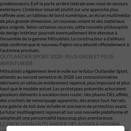
prédécesseurs. Exit la porte arrière latérale avec roue de secours
extérieure. L’intérieur miserait plutôt sur une approche plus
raffinée avec un tableau de bord numérique, un écran multimédia
de plus grande dimension, un nouveau volant et des matériaux
plus soignés. Selon certaines sources, cette nouvelle philosophie
de design intérieur pourrait éventuellement être étendue à
l’ensemble de la gamme Mitsubishi. Le constructeur a d’ailleurs
déjà confirmé que le nouveau Pajero sera dévoilé officiellement à
l’automne prochain.
OUTLANDER SPORT 2028 : PLUS GROS ET PLUS
AVENTURIER
Mitsubishi a également levé le voile sur le futur Outlander Sport,
attendu au second semestre de 2028. Les concessionnaires
décrivent un véhicule entièrement repensé, plus imposant et plus
haut que le modèle actuel. Les prototypes présentés arboraient
plusieurs éléments à vocation hors route : des phares DEL effilés,
des crochets de remorquage apparents, des pneus tout-terrain,
une galerie de toit avec échelle et une barre de protection avant.
Le futur multisegment reposerait sur une nouvelle plateforme et
adopterait une personnalité beaucoup plus aventureuse.
LE PROCHAIN OUTLANDER DÉLAISSERA NISSAN