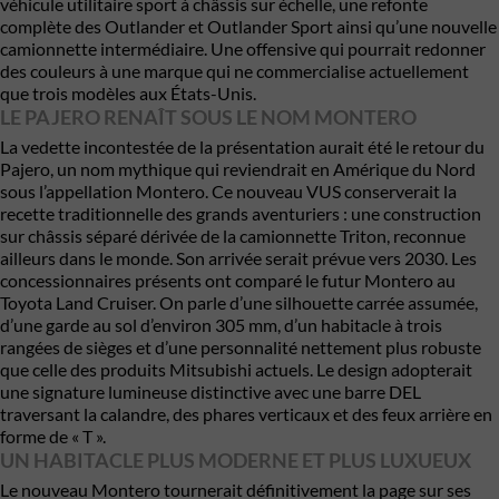
véhicule utilitaire sport à châssis sur échelle, une refonte
complète des Outlander et Outlander Sport ainsi qu’une nouvelle
camionnette intermédiaire. Une offensive qui pourrait redonner
des couleurs à une marque qui ne commercialise actuellement
que trois modèles aux États-Unis.
LE PAJERO RENAÎT SOUS LE NOM MONTERO
La vedette incontestée de la présentation aurait été le retour du
Pajero, un nom mythique qui reviendrait en Amérique du Nord
sous l’appellation Montero. Ce nouveau VUS conserverait la
recette traditionnelle des grands aventuriers : une construction
sur châssis séparé dérivée de la camionnette Triton, reconnue
ailleurs dans le monde. Son arrivée serait prévue vers 2030. Les
concessionnaires présents ont comparé le futur Montero au
Toyota Land Cruiser. On parle d’une silhouette carrée assumée,
d’une garde au sol d’environ 305 mm, d’un habitacle à trois
rangées de sièges et d’une personnalité nettement plus robuste
que celle des produits Mitsubishi actuels. Le design adopterait
une signature lumineuse distinctive avec une barre DEL
traversant la calandre, des phares verticaux et des feux arrière en
forme de « T ».
UN HABITACLE PLUS MODERNE ET PLUS LUXUEUX
Le nouveau Montero tournerait définitivement la page sur ses