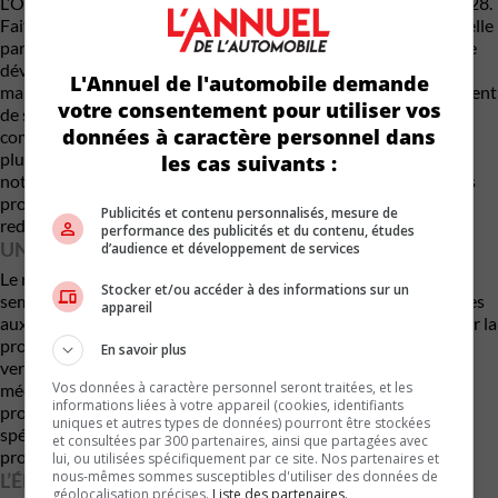
L’Outlander de nouvelle génération est lui aussi attendu en 2028.
Fait intéressant, Mitsubishi abandonnerait la plateforme actuelle
partagée avec Nissan et Renault pour adopter une architecture
développée à l’interne. Cette décision pourrait permettre à la
L'Annuel de l'automobile demande
marque de reprendre davantage le contrôle sur le développement
votre consentement pour utiliser vos
de ses produits et leur identité propre. Avant cette refonte
données à caractère personnel dans
complète, Mitsubishi commercialiserait dès 2027 une version
plus robuste de l’Outlander. Cette déclinaison recevrait
les cas suivants :
notamment une garde au sol accrue, une suspension revue, des
protections de carrosserie plus imposantes, un bouclier avant
Publicités et contenu personnalisés, mesure de
redessiné et une transmission intégrale améliorée.
performance des publicités et du contenu, études
UNE CAMIONNETTE MITSUBISHI DE RETOUR
d’audience et développement de services
Le retour de Mitsubishi dans le segment des camionnettes
Stocker et/ou accéder à des informations sur un
semble également se préciser. Selon les informations présentées
appareil
aux concessionnaires, une camionnette intermédiaire basée sur la
prochaine génération du Nissan Frontier ferait son apparition
En savoir plus
vers 2029. Même si la plateforme et certains composants
Vos données à caractère personnel seront traitées, et les
mécaniques seraient partagés avec Nissan, Mitsubishi
informations liées à votre appareil (cookies, identifiants
promettrait une personnalité distincte grâce à un design
uniques et autres types de données) pourront être stockées
spécifique, un habitacle exclusif et des réglages de conduite
et consultées par 300 partenaires, ainsi que partagées avec
propres à la marque.
lui, ou utilisées spécifiquement par ce site. Nos partenaires et
nous-mêmes sommes susceptibles d'utiliser des données de
L’ÉLECTRIFICATION PASSERA PAR L’HYBRIDE
géolocalisation précises.
Liste des partenaires.