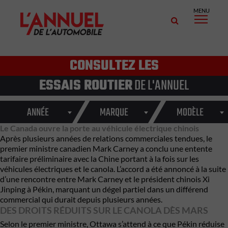
MENU
CONSULTEZ LES
ESSAIS ROUTIER
DE L'ANNUEL
ANNÉE
MARQUE
MODÈLE
Le Canada ouvre la porte au véhicule électrique chinois
Après plusieurs années de relations commerciales tendues, le
premier ministre canadien Mark Carney a conclu une entente
tarifaire préliminaire avec la Chine portant à la fois sur les
véhicules électriques et le canola. L’accord a été annoncé à la suite
d’une rencontre entre Mark Carney et le président chinois Xi
Jinping à Pékin, marquant un dégel partiel dans un différend
commercial qui durait depuis plusieurs années.
DES DROITS RÉDUITS SUR LE CANOLA DÈS MARS
Selon le premier ministre, Ottawa s’attend à ce que Pékin réduise