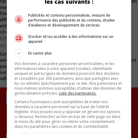
les cas suivants :
réciproque contribuera à stimuler l’économie canadienne, tout en
maintenant un certain encadrement du marché automobile.
Malgré cette avancée, le premier ministre reconnaît que le
Publicités et contenu personnalisés, mesure de
différend tarifaire global entre le Canada et la Chine n’est pas
performance des publicités et du contenu, études
d’audience et développement de services
entièrement réglé, notamment sur les enjeux industriels et
stratégiques à long terme.
Stocker et/ou accéder à des informations sur un
UN VIRAGE À SURVEILLER POUR LE MARCHÉ
appareil
AUTOMOBILE
En savoir plus
L’arrivée potentielle massive de VÉ chinois à bas prix pourrait
avoir des répercussions importantes sur le marché canadien, tant
Vos données à caractère personnel seront traitées, et les
pour les constructeurs établis que pour les consommateurs,
informations liées à votre appareil (cookies, identifiants
surtout dans un contexte de ralentissement des ventes de
uniques et autres types de données) pourront être stockées
véhicules électriques en Amérique du Nord.
et consultées par 300 partenaires, ainsi que partagées avec
lui, ou utilisées spécifiquement par ce site. Nos partenaires et
nous-mêmes sommes susceptibles d'utiliser des données de
géolocalisation précises.
Liste des partenaires.
Certains fournisseurs sont susceptibles de traiter vos
données à caractère personnel sur la base de l'intérêt
légitime. Vous pouvez vous y opposer en gérant vos options
ci-dessous. Recherchez un lien en bas de cette page ou dans
le menu du site pour gérer ou retirer votre consentement
Inscrivez vous à l'infolettre.
dans les paramètres des cookies et de confidentialité.