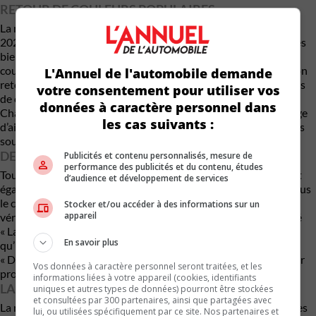
RETOUR DE COULEURS POPULAIRES
La marque Dodge célébrera également sa gamme de modèles
2023 en faisant revenir trois couleurs extérieures patrimoniales
bien-aimées : Bleu B5, violet Plum Crazy et vert Sublime. Une
couleur moderne populaire, le gris Destroyer, fait également son
L'Annuel de l'automobile demande
retour. La Charger et la Challenger offriront chacune 14 options
votre consentement pour utiliser vos
de couleurs extérieures en 2023. Les modèles Charger et
données à caractère personnel dans
Challenger R/T 2023 seront également dotés du nouveau badge
les cas suivants :
d’aile « 345 », un rappel du moteur HEMI® de 345 pouces cubes
sous le capot.
DES VERSIONS COMMÉMORATIVES
Publicités et contenu personnalisés, mesure de
performance des publicités et du contenu, études
Tous les modèles Dodge Charger et Challenger 2023 porteront
d’audience et développement de services
également une plaque commémorative spéciale « Last Call » sous
le capot, faisant de chaque Charger et Challenger 2023 un
Stocker et/ou accéder à des informations sur un
appareil
véritable véhicule de collection. La plaque en aluminium brossé
« Last Call » sous le capot comporte le nom du véhicule ainsi
En savoir plus
qu’une silhouette du véhicule, de même que les mentions
« Designed in Auburn Hills » et « Assembled in Brampton » pour
Vos données à caractère personnel seront traitées, et les
proclamer l’origine de chaque véhicule.
informations liées à votre appareil (cookies, identifiants
LA VERSION JAILBREAK DE RETOUR
uniques et autres types de données) pourront être stockées
et consultées par 300 partenaires, ainsi que partagées avec
La marque étend également la portée de ses populaires modèles
lui, ou utilisées spécifiquement par ce site. Nos partenaires et