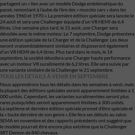
partagent un « lien avec un modèle Dodge emblématique du
passé, remontant à l’aube de l’ère des « muscles cars » dans les
années 1960 et 1970 ». La première édition spéciale sera lancée le
24 août et sera une Challenger équipée d’un V8 HEMI de 6,4
litres. Une semaine plus tard, le 31 août, une Charger sera
dévoilée avec le même moteur. Le 7 septembre, Dodge présentera
une édition spéciale de la Charger et de la Challenger. Les deux
seront vraisemblablement similaires et disposeront également
d’un V8 HEMI de 6,4 litres. Plus tard dans le mois, le 14
septembre, la société dévoilera une Charger haute performance
avec un moteur V8 suralimenté de 6,2 litres. Elle sera suivie par
une variante similaire de la Challenger le 21 septembre.
TOUS LES DÉTAILS À VENIR EN SEPTEMBRE
Nous apprendrons tous les détails dans les semaines à venir, mais
la plupart des éditions spéciales seront apparemment limitées à 1
000 unités. Cependant, les variantes suralimentées seront plus
rares puisqu’elles seront apparemment limitées à 300 unités.
La septième et dernière édition spéciale promet d’être spéciale et
la « toute dernière de son genre ». Elle fera ses débuts au salon
SEMA en novembre et des rapports précédents ont suggéré que
le modèle pourrait être encore plus extrême que la Challenger
SRT Demon de 840 chevaux.