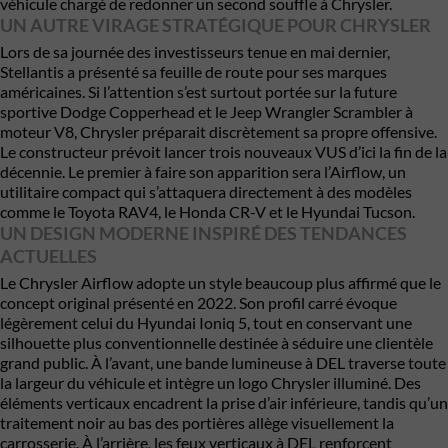
véhicule chargé de redonner un second souffle à Chrysler.
UN AUTRE VIRAGE STRATÉGIQUE POUR CHRYSLER
Lors de sa journée des investisseurs tenue en mai dernier,
Stellantis a présenté sa feuille de route pour ses marques
américaines. Si l’attention s’est surtout portée sur la future
sportive Dodge Copperhead et le Jeep Wrangler Scrambler à
moteur V8, Chrysler préparait discrètement sa propre offensive.
Le constructeur prévoit lancer trois nouveaux VUS d’ici la fin de la
décennie. Le premier à faire son apparition sera l’Airflow, un
utilitaire compact qui s’attaquera directement à des modèles
comme le Toyota RAV4, le Honda CR-V et le Hyundai Tucson.
UN DESIGN MODERNE INSPIRÉ DES TENDANCES
ACTUELLES
Le Chrysler Airflow adopte un style beaucoup plus affirmé que le
concept original présenté en 2022. Son profil carré évoque
légèrement celui du Hyundai Ioniq 5, tout en conservant une
silhouette plus conventionnelle destinée à séduire une clientèle
grand public. À l’avant, une bande lumineuse à DEL traverse toute
la largeur du véhicule et intègre un logo Chrysler illuminé. Des
éléments verticaux encadrent la prise d’air inférieure, tandis qu’un
traitement noir au bas des portières allège visuellement la
carrosserie. À l’arrière, les feux verticaux à DEL renforcent