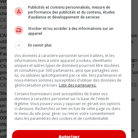
versions plus haut de gamme pourraient même recevoir le
nouveau moteur Hurricane quatre cylindres turbo de 324
Publicités et contenu personnalisés, mesure de
performance des publicités et du contenu, études
chevaux introduit récemment dans le Jeep Grand Cherokee.
d’audience et développement de services
DEUX AUTRES VUS VIENDRONT COMPLÉTER LA
GAMME
Stocker et/ou accéder à des informations sur un
appareil
L’Airflow ne sera pas seul. Chrysler prévoit également lancer deux
utilitaires plus compacts : l’Arrow et l’Arrow Cross. Ces modèles
En savoir plus
seront dérivés directement des futurs Fiat Grizzly et Grizzly
Fastback. Les versions Chrysler devraient se distinguer
Vos données à caractère personnel seront traitées, et les
principalement par une signature lumineuse spécifique et un logo
informations liées à votre appareil (cookies, identifiants
uniques et autres types de données) pourront être stockées
Chrysler éclairé. Selon Fiat, les Grizzly mesureront moins de 177
et consultées par 300 partenaires, ainsi que partagées avec
pouces de longueur, ce qui les rendra légèrement plus petits qu’un
lui, ou utilisées spécifiquement par ce site. Nos partenaires et
Chevrolet Trax.
nous-mêmes sommes susceptibles d'utiliser des données de
DES PRIX AGRESSIFS POUR SÉDUIRE LES ACHETEURS
géolocalisation précises.
Liste des partenaires.
Stellantis semble avoir compris que le prix sera un facteur
Certains fournisseurs sont susceptibles de traiter vos
données à caractère personnel sur la base de l'intérêt
déterminant pour le succès de Chrysler. L’Airflow devrait afficher
légitime. Vous pouvez vous y opposer en gérant vos options
un prix de départ inférieur à 40 000 $ US, tandis que les futurs
ci-dessous. Recherchez un lien en bas de cette page ou dans
Arrow et Arrow Cross pourraient débuter sous la barre des 30
le menu du site pour gérer ou retirer votre consentement
000 $ US. Dans un marché où le prix moyen d’un véhicule neuf
dans les paramètres des cookies et de confidentialité.
dépasse désormais 50 000 $ US, cette stratégie pourrait
permettre à Chrysler de séduire une clientèle à la recherche d’un
véhicule moderne, bien équipé et plus abordable.
Autoriser