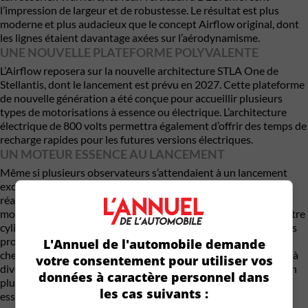
l’impression de largeur et de robustesse. Le résultat est plus
moderne et plus audacieux que le concept Airflow original, dont
les lignes étaient davantage axées sur l’aérodynamisme.
UNE NOUVELLE PLATEFORME POLYVALENTE
L’Airflow reposera sur la nouvelle architecture STLA One de
Stellantis, dont le lancement est prévu en 2027. Cette plateforme
de nouvelle génération a été conçue pour accueillir plusieurs
types de motorisations à essence ou électrique. L’architecture
électrique de 800 volts permettra également d’offrir des temps de
recharge rapides pour les futures versions électriques.
UN MOTEUR ESSENCE AU LANCEMENT
Même si plusieurs observateurs s’attendaient à un lancement
exclusivement électrique, la vidéo laisse entrevoir une autre
réalité. Les images semblent montrer un moteur thermique
monté transversalement sous le capot. Il pourrait s’agir du quatre
cylindres turbocompressé de 1,6 litre déjà utilisé dans plusieurs
produits Stellantis. Ce moteur développe actuellement 177
L'Annuel de l'automobile demande
chevaux dans certaines applications et sert également de base à
votre consentement pour utiliser vos
diverses motorisations hybrides chez Peugeot et Citroën. Selon
données à caractère personnel dans
plusieurs analystes, Chrysler pourrait proposer une version
les cas suivants :
essence conventionnelle, hybrode et 100 % électrique. Les