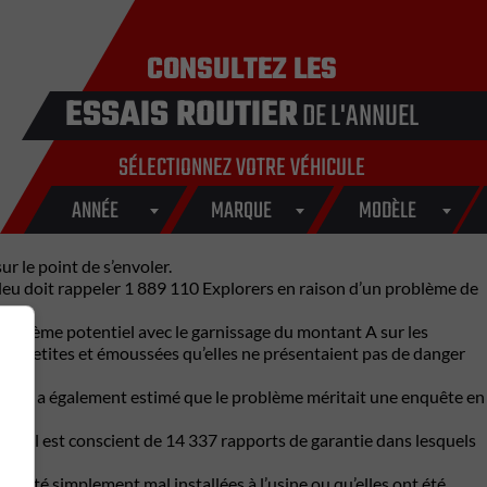
CONSULTEZ LES
ESSAIS ROUTIER
DE L'ANNUEL
SÉLECTIONNEZ VOTRE VÉHICULE
ANNÉE
MARQUE
MODÈLE
r le point de s’envoler.
bleu doit rappeler 1 889 110 Explorers en raison d’un problème de
 problème potentiel avec le garnissage du montant A sur les
 si petites et émoussées qu’elles ne présentaient pas de danger
anada a également estimé que le problème méritait une enquête en
9. Il est conscient de 14 337 rapports de garantie dans lesquels
ont été simplement mal installées à l’usine ou qu’elles ont été