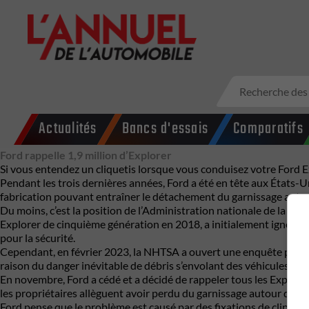
Actualités
Bancs d'essais
Comparatifs
Ford rappelle 1,9 million d’Explorer
Si vous entendez un cliquetis lorsque vous conduisez votre Ford Exp
Pendant les trois dernières années, Ford a été en tête aux États-
fabrication pouvant entraîner le détachement du garnissage autour
Du moins, c’est la position de l’Administration nationale de la sé
Explorer de cinquième génération en 2018, a initialement ignoré c
pour la sécurité.
Cependant, en février 2023, la NHTSA a ouvert une enquête prélim
raison du danger inévitable de débris s’envolant des véhicules à g
En novembre, Ford a cédé et a décidé de rappeler tous les Explore
les propriétaires allèguent avoir perdu du garnissage autour du pa
Ford pense que le problème est causé par des fixations de clip mal 