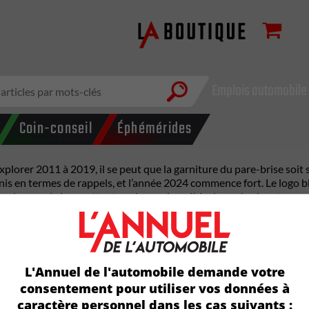
Emplois automobile
Coin-conseil
Éphémérides
lorer 2011 à 2019, il se peut que la garniture du pare-brise soit su
Unis en termes de rappels, et l’année 2024 commence fort. Le logo 
 du pare-brise, mettant en danger les véhicules qui suivent.
curité routière (NHTSA). Ford, qui a d’abord pris connaissance d’un
e problème, estimant que les pièces de garniture détachées étaient
inaire sur le problème, et quelques mois plus tard, Transports C
rande vitesse.
L'Annuel de l'automobile demande votre
r de cinquième génération, couvrant les années-modèles 2011 à 201
consentement pour utiliser vos données à
re-brise.
caractère personnel dans les cas suivants :
engagées dans le garnissage. Cela pourrait être dû au fait qu’elles 