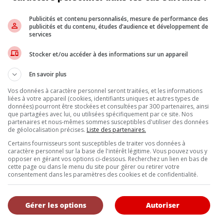
ter pour un propriétaire. Si la garniture du montant A est lâche, i
Publicités et contenu personnalisés, mesure de performance des
publicités et du contenu, études d’audience et développement de
services
t leur demandera d’emmener leur véhicule chez un concessionnaire à
, une nouvelle partie recevra un adhésif supplémentaire, et le proc
Stocker et/ou accéder à des informations sur un appareil
al de remboursement pour les propriétaires ayant payé eux-mêmes
En savoir plus
Vos données à caractère personnel seront traitées, et les informations
Inscrivez vous à l'infolettre.
liées à votre appareil (cookies, identifiants uniques et autres types de
données) pourront être stockées et consultées par 300 partenaires, ainsi
que partagées avec lui, ou utilisées spécifiquement par ce site. Nos
partenaires et nous-mêmes sommes susceptibles d'utiliser des données
de géolocalisation précises.
Liste des partenaires.
DE NOUS
Certains fournisseurs sont susceptibles de traiter vos données à
caractère personnel sur la base de l'intérêt légitime. Vous pouvez vous y
, l’Annuel de l’automobile demeure l’outil de référence le plus complet et 
opposer en gérant vos options ci-dessous. Recherchez un lien en bas de
eurs et les consommateurs à la recherche d’un véhicule ou simplement à 
cette page ou dans le menu du site pour gérer ou retirer votre
uveautés.
consentement dans les paramètres des cookies et de confidentialité.
Gérer les options
Autoriser