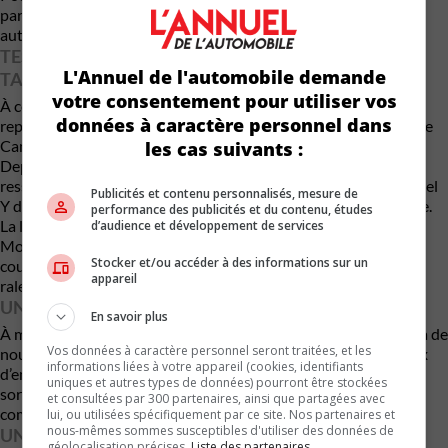
partenaires commerciaux tout en relançant son marché
automobile électrique.
TESLA, PREMIÈRE GAGNANTE DU RETRAIT DES
L'Annuel de l'automobile demande
TARIFS
votre consentement pour utiliser vos
À court terme, le grand gagnant serait Tesla, qui pourrait
données à caractère personnel dans
reprendre les livraisons de modèles fabriqués à Shanghai vers le
Canada.
les cas suivants :
Depuis l’instauration des tarifs, l’approvisionnement s’est
resserré, forçant le constructeur américain à expédier des Model
Publicités et contenu personnalisés, mesure de
Y depuis l’Allemagne, une opération plus coûteuse et plus lente.
performance des publicités et du contenu, études
La levée des barrières douanières permettrait aussi l’arrivée de
d’audience et développement de services
Model 3 plus abordables, produits en Chine, et redonnerait un
Stocker et/ou accéder à des informations sur un
coup de pouce au marché canadien des véhicules électriques,
appareil
ralenti par la suspension des incitatifs fédéraux.
UN MARCHÉ PLUS COMPÉTITIF À MOYEN TERME
En savoir plus
À moyen et long terme, cette décision pourrait ouvrir la porte à de
Vos données à caractère personnel seront traitées, et les
nouveaux joueurs chinois comme BYD, Nio ou XPeng, désireux
informations liées à votre appareil (cookies, identifiants
d’entrer sur le marché canadien. Les consommateurs en
uniques et autres types de données) pourront être stockées
sortiraient gagnants, avec une offre plus variée et des prix plus
et consultées par 300 partenaires, ainsi que partagées avec
compétitifs.
lui, ou utilisées spécifiquement par ce site. Nos partenaires et
nous-mêmes sommes susceptibles d'utiliser des données de
UNE DÉCISION LOURDE DE CONSÉQUENCES
géolocalisation précises.
Liste des partenaires.