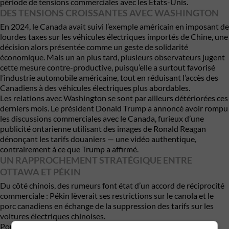
période de tensions commerciales avec les États-Unis.
DES TENSIONS CROISSANTES AVEC WASHINGTON
En 2024, le Canada avait suivi l’exemple américain en imposant de
lourdes taxes sur les véhicules électriques importés de Chine, une
décision alors présentée comme un geste de solidarité
économique. Mais un an plus tard, plusieurs observateurs jugent
cette mesure contre-productive, puisqu’elle a surtout favorisé
l’industrie automobile américaine, tout en réduisant l’accès des
Canadiens à des véhicules électriques plus abordables.
Les relations avec Washington se sont par ailleurs détériorées ces
derniers mois. Le président Donald Trump a annoncé avoir rompu
les discussions commerciales avec le Canada, furieux d’une
publicité ontarienne utilisant des images de Ronald Reagan
dénonçant les tarifs douaniers — une vidéo authentique,
contrairement à ce que Trump a affirmé.
UN RAPPROCHEMENT STRATÉGIQUE ENTRE
OTTAWA ET PÉKIN
Du côté chinois, des rumeurs font état d’un accord de réciprocité
commerciale : Pékin lèverait ses restrictions sur le canola et le
porc canadiens en échange de la suppression des tarifs sur les
voitures électriques chinoises.
Pour le Canada, il s’agirait d’un moyen de diversifier ses