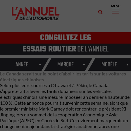
MENU
CONSULTEZ LES
ESSAIS ROUTIER
DE L'ANNUEL
ANNÉE
MARQUE
MODÈLE
Le Canada serait sur le point d’abolir les tarifs sur les voitures
électriques chinoises
Selon plusieurs sources à Ottawa et à Pékin, le Canada
s’apprêterait à lever les tarifs douaniers sur les véhicules
électriques chinois, une mesure imposée l’an dernier à hauteur de
100 %. Cette annonce pourrait survenir cette semaine, alors que
le premier ministre Mark Carney doit rencontrer le président Xi
Jinping lors du sommet de la coopération économique Asie-
Pacifique (APEC) en Corée du Sud. Ce revirement marquerait un
changement majeur dans la stratégie canadienne, après une