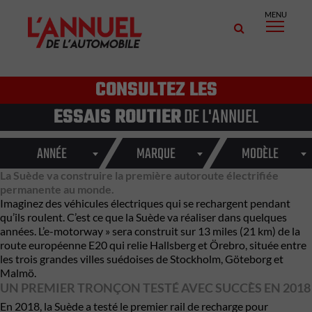
MENU
CONSULTEZ LES
ESSAIS ROUTIER
DE L'ANNUEL
ANNÉE
MARQUE
MODÈLE
La Suède va construire la première autoroute électrifiée
permanente au monde.
Imaginez des véhicules électriques qui se rechargent pendant
qu’ils roulent. C’est ce que la Suède va réaliser dans quelques
années. L’e-motorway » sera construit sur 13 miles (21 km) de la
route européenne E20 qui relie Hallsberg et Örebro, située entre
les trois grandes villes suédoises de Stockholm, Göteborg et
Malmö.
UN PREMIER TRONÇON TESTÉ AVEC SUCCÈS EN 2018
En 2018, la Suède a testé le premier rail de recharge pour