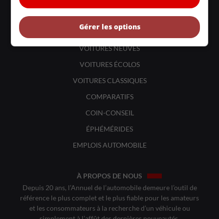
LIENS UTILES
ACTUALITÉS
Gérer les options
BANCS D'ESSAIS
VOITURES NEUVES
VOITURES ÉCOLOS
VOITURES CLASSIQUES
COMPARATIFS
COIN-CONSEIL
ÉPHÉMÉRIDES
EMPLOIS AUTOMOBILE
À PROPOS DE NOUS
Depuis 20 ans, l’Annuel de l’automobile demeure l’outil de
référence le plus complet et le plus fiable pour les amateurs
et les consommateurs à la recherche d’un véhicule ou
simplement à l’affût des dernières nouveautés.