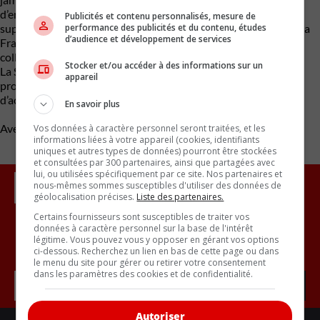
d’entre elles. Le pays prévoit d’électrifier 3 000 km de routes
Publicités et contenu personnalisés, mesure de
performance des publicités et du contenu, études
supplémentaires d’ici à 2045 et s’est associé à l’Allemagne et à la
d’audience et développement de services
France pour échanger des expériences dans le cadre de
collaborations de recherche.
Stocker et/ou accéder à des informations sur un
La Suède et l’Allemagne disposent depuis plusieurs années de
appareil
projets pilotes sur les routes publiques et la France prévoit
d’acquérir un tronçon pilote avec une route électrique.
En savoir plus
Avec des renseignements d’Euronews
Vos données à caractère personnel seront traitées, et les
informations liées à votre appareil (cookies, identifiants
uniques et autres types de données) pourront être stockées
et consultées par 300 partenaires, ainsi que partagées avec
lui, ou utilisées spécifiquement par ce site. Nos partenaires et
nous-mêmes sommes susceptibles d'utiliser des données de
géolocalisation précises.
Liste des partenaires.
Certains fournisseurs sont susceptibles de traiter vos
données à caractère personnel sur la base de l'intérêt
légitime. Vous pouvez vous y opposer en gérant vos options
Inscrivez vous à l'infolettre.
ci-dessous. Recherchez un lien en bas de cette page ou dans
le menu du site pour gérer ou retirer votre consentement
dans les paramètres des cookies et de confidentialité.
Autoriser