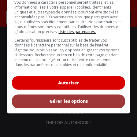
Vos données à caractère personnel seront traitées, et les
informations liées à votre appareil (cookies, identifiants
uniques et autres types de données) pourront être stockées
et consultées par 300 partenaires, ainsi que partagées avec
lui, ou utilisées spécifiquement par ce site. Nos partenaires et
nous-mêmes sommes susceptibles d'utiliser des données de
géolocalisation précises.
Liste des partenaires.
LIENS UTILES
Certains fournisseurs sont susceptibles de traiter vos
ACTUALITÉS
données à caractère personnel sur la base de l'intérêt
légitime. Vous pouvez vous y opposer en gérant vos options
BANCS D'ESSAIS
ci-dessous. Recherchez un lien en bas de cette page ou dans
le menu du site pour gérer ou retirer votre consentement
VOITURES NEUVES
dans les paramètres des cookies et de confidentialité.
VOITURES ÉCOLOS
VOITURES CLASSIQUES
Autoriser
COMPARATIFS
Gérer les options
COIN-CONSEIL
ÉPHÉMÉRIDES
EMPLOIS AUTOMOBILE