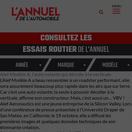
MENU
CONSULTEZ LES
ESSAIS ROUTIER
DE L'ANNUEL
ANNÉE
MARQUE
MODÈLE
Alef Modèle A, l’auto volante qui décolle à la verticale
L’Alef Modèle A a beau ressembler à un roadster performant, elle
sera assurément beaucoup plus rapide dans les airs que sur terre.
Car c’est une
auto volante
; la seule à pouvoir décoller à la
verticale, affirme son constructeur. Mais, c’est aussi un… VBV !
Alef Aeronautics est une jeune entreprise de la Silicon Valley. Lors
d’une conférence de presse présentée à l’Université Draper de
San Mateo, en Californie, le 19 octobre, elle a diffusé les
premières images et quelques données techniques de son
étonnante création.