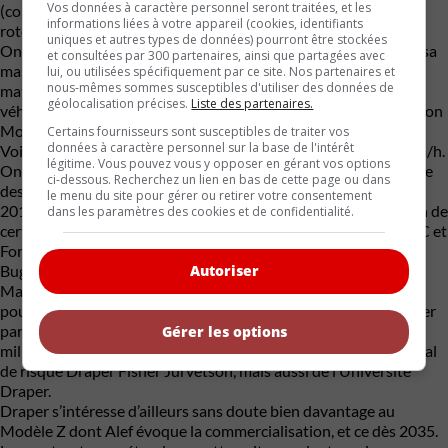
Vos données à caractère personnel seront traitées, et les
(combien de kWh) et quel niveau sonore produiront ses huit
informations liées à votre appareil (cookies, identifiants
rotors.
uniques et autres types de données) pourront être stockées
On sait, par contre, qu’il ne sera pas rapide au sol. Pour limiter sa
et consultées par 300 partenaires, ainsi que partagées avec
masse de manière radicale et contourner les contraintes en
lui, ou utilisées spécifiquement par ce site. Nos partenaires et
nous-mêmes sommes susceptibles d'utiliser des données de
matière de sécurité routière imposées aux constructeurs de
géolocalisation précises.
Liste des partenaires.
véhicules à quatre roues, Alef Aeronautics a choisi de faire de son
Modèle A un véhicule à basse vitesse (ou VBV).
Certains fournisseurs sont susceptibles de traiter vos
données à caractère personnel sur la base de l'intérêt
Voilà pourquoi sa vitesse de pointe gravitera entre 30 et 40 km/h.
légitime. Vous pouvez vous y opposer en gérant vos options
On est loin de ce que suggère la silhouette racée imaginée par le
ci-dessous. Recherchez un lien en bas de cette page ou dans
designer Hirash Razaghi. À l’emploi de NEVS en Suède, depuis
le menu du site pour gérer ou retirer votre consentement
2019, Razaghi a travaillé auparavant dans les studios de design de
dans les paramètres des cookies et de confidentialité.
certains des plus grands constructeurs de l’industrie, dont JMC et
Ford en Chine, Lynk & Co, Infiniti, Lotus, Hyundai et même
Bugatti !
Autoriser
Malgré tout, le projet d’Alef a engendré assez d’enthousiasme
pour que de nombreux investisseurs s’y attardent, à commencer
par Tim Draper. Important investisseur de ce projet, ce
Gérer les options
milliardaire est le fondateur, entre autres, de la société de capital
de risque Draper Fisher Jurvetson, mais aussi de l’Université
Draper.
Draper s’intéresse d’ailleurs sans doute bien davantage au
Modèle Z dont Alef évoque la commercialisation, et ce dès 2035.