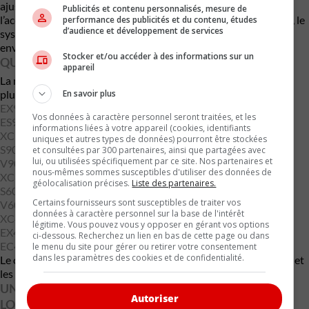
ajuste également la reproduction audio en fonction de
Publicités et contenu personnalisés, mesure de
l’acoustique propre à chaque modèle. Combiné à Dolby Atmos, le
performance des publicités et du contenu, études
d’audience et développement de services
système promet une restitution particulièrement détaillée et
enveloppante.
Stocker et/ou accéder à des informations sur un
QUELS MODÈLES VOLVO SONT COMPATIBLES?
appareil
La mise à jour Apple Music sera progressivement déployée sur
En savoir plus
plusieurs modèles Volvo à partir de l’année-modèle 2020 :
EX90
Vos données à caractère personnel seront traitées, et les
ES90
informations liées à votre appareil (cookies, identifiants
XC90
uniques et autres types de données) pourront être stockées
S90
et consultées par 300 partenaires, ainsi que partagées avec
lui, ou utilisées spécifiquement par ce site. Nos partenaires et
V90
nous-mêmes sommes susceptibles d'utiliser des données de
XC60
géolocalisation précises.
Liste des partenaires.
S60
Certains fournisseurs sont susceptibles de traiter vos
V60
données à caractère personnel sur la base de l'intérêt
XC40
légitime. Vous pouvez vous y opposer en gérant vos options
EX40
ci-dessous. Recherchez un lien en bas de cette page ou dans
EC40
le menu du site pour gérer ou retirer votre consentement
dans les paramètres des cookies et de confidentialité.
Le calendrier de déploiement pourrait varier selon les marchés et
les modèles.
UNE NOUVELLE ÉTAPE DANS LA STRATÉGIE
Autoriser
LOGICIELLE DE VOLVO