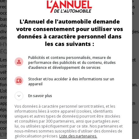
de l’écran. La clarté vidéo arrive au sommet des caractéristiques
recherchées dans les systèmes multimédias, alors que les écrans
occupant toute la planche de bord se retrouvent beaucoup plus
bas dans le classement. Les familles avec enfants apprécient
L'Annuel de l'automobile demande
davantage les grands écrans pour la navigation et le
votre consentement pour utiliser vos
divertissement des passagers, mais l’intérêt pour ces technologies
données à caractère personnel dans
diminue généralement avec l’âge des acheteurs.
les cas suivants :
HYUNDAI ET MAZDA CHERCHENT LE JUSTE
ÉQUILIBRE
Publicités et contenu personnalisés, mesure de
Les constructeurs tentent désormais de réconcilier modernité et
performance des publicités et du contenu, études
simplicité. Chez 42dot, la filiale de Hyundai spécialisée dans les
d’audience et développement de services
véhicules définis par logiciel, les ingénieurs travaillent sur des
commandes tactiles physiques capables d’exécuter plusieurs
Stocker et/ou accéder à des informations sur un
appareil
fonctions sans nécessiter l’affichage constant d’un menu à l’écran.
L’objectif consiste à simplifier l’interface tout en préservant les
En savoir plus
avantages des technologies numériques. Mazda adopte une
approche similaire. Le constructeur japonais privilégie un design
Vos données à caractère personnel seront traitées, et les
épuré visant à réduire les distractions visuelles, manuelles et
informations liées à votre appareil (cookies, identifiants
cognitives du conducteur. Le populaire VUS CX-5 utilise
uniques et autres types de données) pourront être stockées
et consultées par 300 partenaires, ainsi que partagées avec
notamment deux écrans distincts : l’un principalement destiné au
lui, ou utilisées spécifiquement par ce site. Nos partenaires et
conducteur, l’autre davantage orienté vers les passagers.
nous-mêmes sommes susceptibles d'utiliser des données de
L’INTELLIGENCE ARTIFICIELLE AU SERVICE DU
géolocalisation précises.
Liste des partenaires.