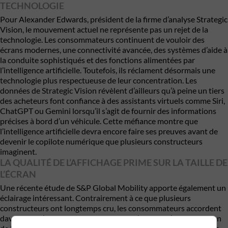
TECHNOLOGIE
Pour Alexander Edwards, président de la firme d’analyse Strategic
Vision, le mouvement actuel ne représente pas un rejet de la
technologie. Les consommateurs continuent de vouloir des
écrans modernes, une connectivité avancée, des systèmes d’aide à
la conduite sophistiqués et des fonctions alimentées par
l’intelligence artificielle. Toutefois, ils réclament désormais une
technologie plus respectueuse de leur concentration. Les
données de Strategic Vision révèlent d’ailleurs qu’à peine un tiers
des acheteurs font confiance à des assistants virtuels comme Siri,
ChatGPT ou Gemini lorsqu’il s’agit de fournir des informations
précises à bord d’un véhicule. Cette méfiance montre que
l’intelligence artificielle devra encore faire ses preuves avant de
devenir le copilote numérique que plusieurs constructeurs
imaginent.
LA QUALITÉ DE L’AFFICHAGE PRIME SUR LA TAILLE DE
L’ÉCRAN
Une récente étude de S&P Global Mobility apporte également un
éclairage intéressant. Contrairement à ce que plusieurs
constructeurs ont longtemps cru, les consommateurs accordent
davantage d’importance à la qualité de l’image qu’à la dimension