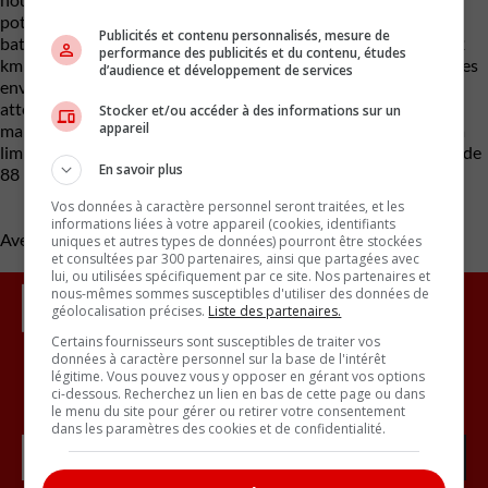
potentiel de cette DeLorean électrique. Équipée d’une grande
Publicités et contenu personnalisés, mesure de
batterie de 100 kWh, la voiture serait capable de parcourir 482
performance des publicités et du contenu, études
km sur une seule charge, tandis que le 0-100 km/h en 3 secondes
d’audience et développement de services
environ avec une vitesse de pointe de 250 km/h. Nous devrons
attendre le dévoilement complet demain pour plus de détails,
Stocker et/ou accéder à des informations sur un
appareil
mais il est déjà entendu que la production de cette Alpha5 sera
limitée à seulement 88 unités, un clin d’œil à la vitesse atteinte de
En savoir plus
88 milles à l’heure pour faire un voyage dans le temps.
Vos données à caractère personnel seront traitées, et les
informations liées à votre appareil (cookies, identifiants
Avec des renseignements de Motor Illustrated
uniques et autres types de données) pourront être stockées
et consultées par 300 partenaires, ainsi que partagées avec
lui, ou utilisées spécifiquement par ce site. Nos partenaires et
nous-mêmes sommes susceptibles d'utiliser des données de
géolocalisation précises.
Liste des partenaires.
Certains fournisseurs sont susceptibles de traiter vos
données à caractère personnel sur la base de l'intérêt
légitime. Vous pouvez vous y opposer en gérant vos options
Inscrivez vous à l'infolettre.
ci-dessous. Recherchez un lien en bas de cette page ou dans
le menu du site pour gérer ou retirer votre consentement
dans les paramètres des cookies et de confidentialité.