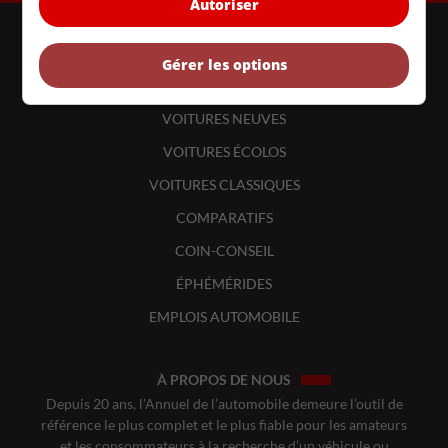
Autoriser
LIENS UTILES
ACTUALITÉS
Gérer les options
BANCS D'ESSAIS
VOITURES NEUVES
VOITURES ÉCOLOS
VOITURES CLASSIQUES
COMPARATIFS
COIN-CONSEIL
ÉPHÉMÉRIDES
EMPLOIS AUTOMOBILE
À PROPOS DE NOUS
Depuis 20 ans, l’Annuel de l’automobile demeure l’outil de
référence le plus complet et le plus fiable pour les amateurs
et les consommateurs à la recherche d’un véhicule ou