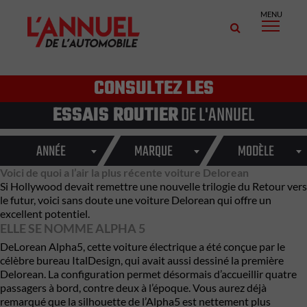
MENU
CONSULTEZ LES
ESSAIS ROUTIER
DE L'ANNUEL
ANNÉE
MARQUE
MODÈLE
Voici de quoi a l’air la plus récente voiture Delorean
Si Hollywood devait remettre une nouvelle trilogie du Retour vers
le futur, voici sans doute une voiture Delorean qui offre un
excellent potentiel.
ELLE SE NOMME ALPHA 5
DeLorean Alpha5, cette voiture électrique a été conçue par le
célèbre bureau ItalDesign, qui avait aussi dessiné la première
Delorean. La configuration permet désormais d’accueillir quatre
passagers à bord, contre deux à l’époque. Vous aurez déjà
remarqué que la silhouette de l’Alpha5 est nettement plus