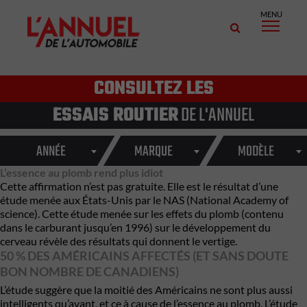
MENU
CONSULTEZ LES
ESSAIS ROUTIER
DE L'ANNUEL
ANNÉE
MARQUE
MODÈLE
L’essence au plomb rend plus idiot
Cette affirmation n’est pas gratuite. Elle est le résultat d’une
étude menée aux États-Unis par le NAS (National Academy of
science). Cette étude menée sur les effets du plomb (contenu
dans le carburant jusqu’en 1996) sur le développement du
cerveau révèle des résultats qui donnent le vertige.
50 % DES AMÉRICAINS AFFECTÉS (ET SANS DOUTE
BON NOMBRE DE CANADIENS)
L’étude suggère que la moitié des Américains ne sont plus aussi
intelligents qu’avant, et ce à cause de l’essence au plomb. L’étude