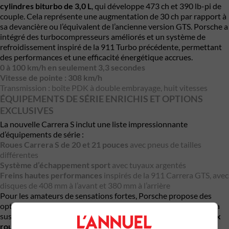
cylindres biturbo de 3,0 L
, qui développe 473 ch et 390 lb-pi de
couple. Cela représente une augmentation de 30 ch par rapport à
sa devancière ou l’équivalent de l’ancienne version GTS. Porsche a
intégré des turbocompresseurs améliorés et un système de
refroidissement inspiré de la 911 Turbo précédente, permettant
des performances et une efficacité énergétique accrues.
0 à 100 km/h en seulement 3,3 secondes
Vitesse de pointe : 308 km/h
Transmission : boîte PDK à double embrayage, huit vitesses
ÉQUIPEMENTS DE SÉRIE ENRICHIS ET OPTIONS
EXCLUSIVES
La nouvelle Carrera S inclut une liste impressionnante
d’équipements de série :
Roues Carrera S de 20 et 21 pouces
avec pneus de tailles
différentes
Système d’échappement sport
avec tuyaux argentés
Freins hautes performances
inspirés de la 911 Carrera GTS, avec
disques de 408 mm à l’avant et 380 mm à l’arrière
Pour les amateurs de sensations fortes, Porsche propose des
options comme les
freins composites en céramique (PCCB)
, la
suspension sport
PASM abaissée de 10 mm
, et la
direction aux
roues arrière
pour une maniabilité accrue.