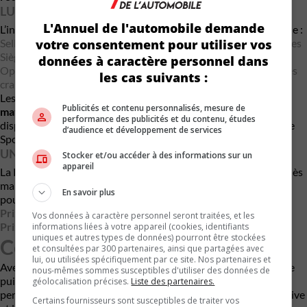
LUXE ET PERSONNALISATION À L’HONNEUR
L'Annuel de l'automobile demande
L’intérieur de la Carrera S reflète l’attention au détail de Porsche :
votre consentement pour utiliser vos
Sellerie en cuir noir de série, avec options de garnitures étendues
Sièges arrière rabattables sans frais supplémentaires (Coupé)
données à caractère personnel dans
Options de personnalisation comme les coutures contrastantes
les cas suivants :
craie
Les équipements de série incluent également des
phares à
Publicités et contenu personnalisés, mesure de
matrice de DEL
et un
chargeur sans fil
. Parmi les options
performance des publicités et du contenu, études
disponibles, le système de levage de l’essieu avant et l’ensemble
d’audience et développement de services
Sport Chrono sont idéaux pour une utilisation sur circuit.
UN MODÈLE COUPÉ OU CABRIOLET À L’ÉTÉ
Stocker et/ou accéder à des informations sur un
appareil
La Porsche 911 Carrera S 2025 est disponible à la commande dès
maintenant. Les premières livraisons au Canada sont prévues
En savoir plus
pour l’été 2025.
Prix de départ : 159 700 $ (Coupé)
Vos données à caractère personnel seront traitées, et les
Prix de départ : 174 000 $ (Cabriolet)
informations liées à votre appareil (cookies, identifiants
uniques et autres types de données) pourront être stockées
Conclusion
et consultées par 300 partenaires, ainsi que partagées avec
lui, ou utilisées spécifiquement par ce site. Nos partenaires et
Avec la
911 Carrera S 2025
, Porsche réinvente l’équilibre entre
nous-mêmes sommes susceptibles d'utiliser des données de
puissance, raffinement et innovation. Ce modèle, à la fois
géolocalisation précises.
Liste des partenaires.
performant et luxueux, séduira les amateurs de conduite sportive
Certains fournisseurs sont susceptibles de traiter vos