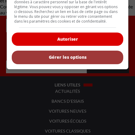
et les passionnés de personnalisation. Que ce soit en version
données à caractère personnel sur la base de l'intérêt
Coupé ou Cabriolet, la Carrera S promet une expérience inégalée
légitime. Vous pouvez vous y opposer en gérant vos options
ci-dessous. Recherchez un lien en bas de cette page ou dans
au volant.
le menu du site pour gérer ou retirer votre consentement
dans les paramètres des cookies et de confidentialité.
Autoriser
Inscrivez vous à l'infolettre.
Gérer les options
LIENS UTILES
ACTUALITÉS
BANCS D'ESSAIS
VOITURES NEUVES
VOITURES ÉCOLOS
VOITURES CLASSIQUES