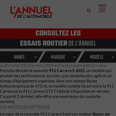
MENU
CONSULTEZ LES
ESSAIS ROUTIER
DE L'ANNUEL
ANNÉE
MARQUE
MODÈLE
La Porsche 911 Carrera 2025 est la plus puissante à ce jour
Porsche dévoile la nouvelle
911 Carrera S 2025
, un modèle qui
promet des performances accrues, une conduite plus agile et un
niveau d’équipement supérieur. Avec son moteur Boxer
turbocompressé de 473 ch, ce modèle comble l’écart entre la 911
Carrera et la 911 Carrera GTS T-Hybrid. Disponible en version
Coupé et Cabriolet, elle offre une expérience de conduite
enrichie.
UN MOTEUR OPTIMISÉ
Le cœur de la nouvelle 911 Carrera S est son moteur
Boxer six