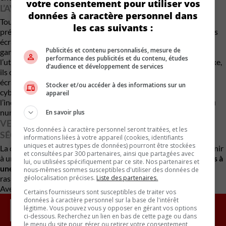
votre consentement pour utiliser vos
L’AVENIR DÉPENDRA DU TYPE DE VÉHICULE
données à caractère personnel dans
Tous les véhicules ne bénéficieront pas du même traitement,
les cas suivants :
prévient-il :« Les modèles de grande série utiliseront encore des
écrans pendant quelques générations. Les voitures d’entrée de
Publicités et contenu personnalisés, mesure de
gamme adopteront un concept
bring your own device
, où
performance des publicités et du contenu, études
l’utilisateur connecte son téléphone. Quant aux modèles de luxe,
d’audience et développement de services
ils combineront écrans et commandes vocales. » Les grands
écrans impliquent aussi des contraintes techniques et de
Stocker et/ou accéder à des informations sur un
cybersécurité.
Les mises à jour logicielles sont coûteuses
, et
appareil
l’industrie automobile n’est pas encore au niveau des géants du
numérique.
En savoir plus
VERS UNE VOITURE PLUS INTUITIVE, PLUS
Vos données à caractère personnel seront traitées, et les
SÉCURITAIRE
informations liées à votre appareil (cookies, identifiants
uniques et autres types de données) pourront être stockées
La déclaration de Donckerwolke sonne comme un appel à revenir
et consultées par 300 partenaires, ainsi que partagées avec
à une interface plus humaine, où
l’ergonomie ne se résume pas à
lui, ou utilisées spécifiquement par ce site. Nos partenaires et
une dalle tactile
. Un retour aux fondamentaux, qui devrait
nous-mêmes sommes susceptibles d'utiliser des données de
géolocalisation précises.
Liste des partenaires.
rassurer les puristes… et simplifier la vie des conducteurs.
Avec des renseignements de The Drive
Certains fournisseurs sont susceptibles de traiter vos
données à caractère personnel sur la base de l'intérêt
légitime. Vous pouvez vous y opposer en gérant vos options
ci-dessous. Recherchez un lien en bas de cette page ou dans
le menu du site pour gérer ou retirer votre consentement