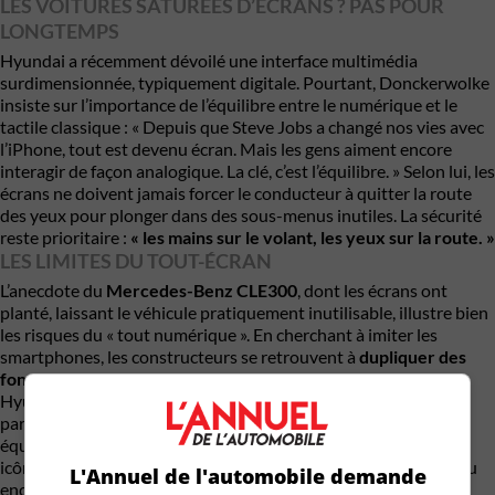
LES VOITURES SATURÉES D’ÉCRANS ? PAS POUR
LONGTEMPS
Hyundai a récemment dévoilé une interface multimédia
surdimensionnée, typiquement digitale. Pourtant, Donckerwolke
insiste sur l’importance de l’équilibre entre le numérique et le
tactile classique : « Depuis que Steve Jobs a changé nos vies avec
l’iPhone, tout est devenu écran. Mais les gens aiment encore
interagir de façon analogique. La clé, c’est l’équilibre. » Selon lui, les
écrans ne doivent jamais forcer le conducteur à quitter la route
des yeux pour plonger dans des sous-menus inutiles. La sécurité
reste prioritaire :
« les mains sur le volant, les yeux sur la route. »
LES LIMITES DU TOUT-ÉCRAN
L’anecdote du
Mercedes-Benz CLE300
, dont les écrans ont
planté, laissant le véhicule pratiquement inutilisable, illustre bien
les risques du « tout numérique ». En cherchant à imiter les
smartphones, les constructeurs se retrouvent à
dupliquer des
fonctions que les téléphones exécutent déjà mieux
. Chez
Hyundai et Genesis, certains modèles électriques récents
parviennent à mieux marier analogique et numérique. Un
équilibre que Donckerwolke connaît bien, lui qui a dessiné des
icônes comme la Lamborghini Murciélago, l’Audi R8 Le Mans ou
L'Annuel de l'automobile demande
encore la Bentley Flying Spur.