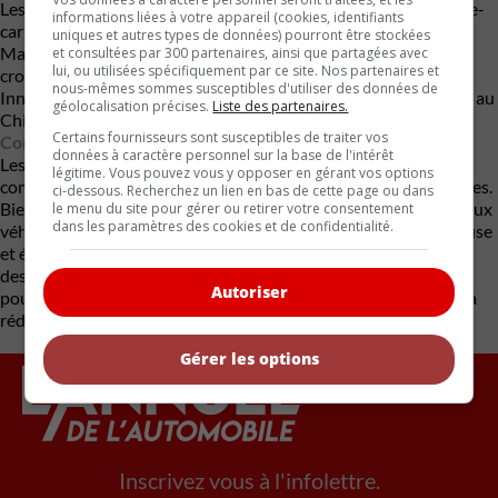
Les gouvernements n’ont pas encore intégré officiellement les e-
informations liées à votre appareil (cookies, identifiants
carburants dans leurs stratégies de réduction des émissions.
uniques et autres types de données) pourront être stockées
Malgré les défis, l’intérêt pour les e-carburants continue de
et consultées par 300 partenaires, ainsi que partagées avec
lui, ou utilisées spécifiquement par ce site. Nos partenaires et
croître à l’échelle mondiale. Le partenaire de Porsche, Highly
nous-mêmes sommes susceptibles d'utiliser des données de
Innovative Fuels, a commencé la production à l’usine Haru Oni au
géolocalisation précises.
Liste des partenaires.
Chili et a récemment approuvé une deuxième usine au Texas.
Certains fournisseurs sont susceptibles de traiter vos
Conclusion
données à caractère personnel sur la base de l'intérêt
Les e-carburants représentent une piste prometteuse mais
légitime. Vous pouvez vous y opposer en gérant vos options
complexe dans la transition vers des transports plus écologiques.
ci-dessous. Recherchez un lien en bas de cette page ou dans
Bien qu’ils offrent une alternative presque neutre en carbone aux
le menu du site pour gérer ou retirer votre consentement
dans les paramètres des cookies et de confidentialité.
véhicules à combustion existants, leur production reste coûteuse
et énergivore. Les défis à surmonter sont nombreux, mais avec
des investissements et des innovations, les e-carburants
Autoriser
pourraient jouer un rôle clé aux côtés de l’électrification dans la
réduction des émissions de carbone des transports.
Gérer les options
Inscrivez vous à l'infolettre.