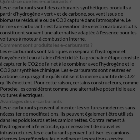
Qu’est-ce que les e-carburants ?
Les e-carburants sont des carburants synthétiques produits à
partir d’hydrogène « vert » et de carbone, souvent issus de
biomasse résiduelle ou de CO2 capturé dans l’atmosphère. Le
terme « e-carburant » est l’abréviation de « électrocarburant ». Ils
constituent souvent une alternative adaptée à l’essence pour les
voitures à moteur à combustion interne.
Comment sont produits les e-carburants ?
Les e-carburants sont fabriqués en séparant l’hydrogène et
l’oxygène de l’eau à l’aide d’électricité. La prochaine étape consiste
à capturer le CO2 de l’air et à le combiner avec l’hydrogène et le
CO2 par synthèse chimique. Les e-carburants sont neutres en
carbone, ce qui signifie qu’ils utilisent la même quantité de CO2
qu’ils émettent. Pour cette raison, certains constructeurs, comme
Porsche, les considèrent comme une alternative potentielle aux
voitures électriques.
Avantages des e-carburants
Les e-carburants peuvent alimenter les voitures modernes sans
nécessiter de modifications. Ils peuvent également être utilisés
dans les poids lourds et les camionnettes. Contrairement à
l’hydrogène et à l’électricité, qui nécessitent de nouvelles
infrastructures, les e-carburants peuvent utiliser les camions-
citernes, les raffineries, les pipelines et les stations-service