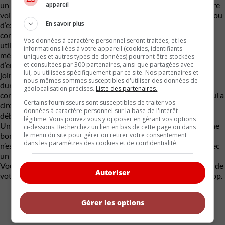
appareil
un réel plaisir à prendre part nous même à la réparation de notre
voiture ancienne. Mais, il y a un mais. Si le manque d’assurance ou
En savoir plus
d’expérience vous porte à investir vos économies dans une
compagnie qui fabrique de la pâte à joint tellement vous en
Vos données à caractère personnel seront traitées, et les
utilisez lors que vos aventures dans le garage, alors il faut vous
informations liées à votre appareil (cookies, identifiants
méfier de vous. Le fait de mettre de la pâte à joint est très bien,
uniques et autres types de données) pourront être stockées
et consultées par 300 partenaires, ainsi que partagées avec
d’en mettre trop ce ne l’est pas. Plusieurs vont utiliser la pâte à
lui, ou utilisées spécifiquement par ce site. Nos partenaires et
joint pour faire le travail qu’ils n’ont pas su réaliser eux-mêmes
nous-mêmes sommes susceptibles d'utiliser des données de
durant une réparation. Ça peut parfois fonctionner sans
géolocalisation précises.
Liste des partenaires.
conséquences, mais ce n’est pas rare de voir de la pâte à joint qui a
Certains fournisseurs sont susceptibles de traiter vos
circulé ailleurs qu’à l’endroit prévu tellement la générosité
données à caractère personnel sur la base de l'intérêt
débordait de partout…
légitime. Vous pouvez vous y opposer en gérant vos options
Une mince couche suffira sur le joint en papier pour garantir une
ci-dessous. Recherchez un lien en bas de cette page ou dans
le menu du site pour gérer ou retirer votre consentement
bonne étanchéité. Vous pouvez penser que d’en mettre trop ce
dans les paramètres des cookies et de confidentialité.
n’est pas grave, de toute façon vous allez enlever l’excédent avec
un linge ou votre doigt, alors pourquoi je m’énerve?
Vous ferez comment pour enlever ce qui dégouline à l’intérieur de
Autoriser
votre moteur, ou de la transmission? Moins c’est mieux que trop.
Gérer les options