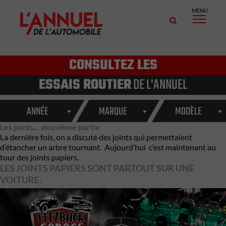
MENU
CONSULTEZ LES
ESSAIS ROUTIER
DE L'ANNUEL
ANNÉE
MARQUE
MODÈLE
Les joints… deuxième partie
La dernière fois, on a discuté des joints qui permettaient
d’étancher un arbre tournant. Aujourd’hui c’est maintenant au
tour des joints papiers.
LES JOINTS PAPIERS SONT PARTOUT SUR UNE
VOITURE.