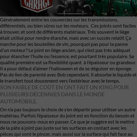
Généralement entre les couvercles sur les transmissions,
différentiels, ou bien sûres sur les moteurs. Ces joints sont faciles
à trouver, et sont de différents matériaux. Très souvent le liège
était utilisé pour rendre étanche, mais avec un succès relatif. Ça
marche pour les bouteilles de vin, pourquoi pas pour la panne
d’un moteur? Le joint en liège ancien, qui n’est pas très adéquat
pour étancher l’huile ou l’essence, est pourtant très populaire. Sa
qualité première est sa flexibilité quant à l’épaisseur ou grandeur.
Il a pour défaut d’aimer l’halloween et de se déguiser en éponge.
Pas de lien de parenté avec Bob cependant. Il absorbe le liquide et
le transfert tout doucement vers l’extérieur avec le temps.
SON FAIBLE DE COÛT EN ONT FAIT UN KING POUR
PLUSIEURS DÉCENNIES DANS LE MONDE
AUTOMOBILE.
On n’a pas toujours le choix de s’en départir pour utiliser un autre
matériau. Parfois l’épaisseur du joint est en fonction du besoin et
nous ne pouvons-nous en passer. Ce que je suggère est le mettre
de la pâte à joint pas juste sur les surfaces en contact avec les
pièces qui vont le pincer, mais aussi sur la surface qui fait face au