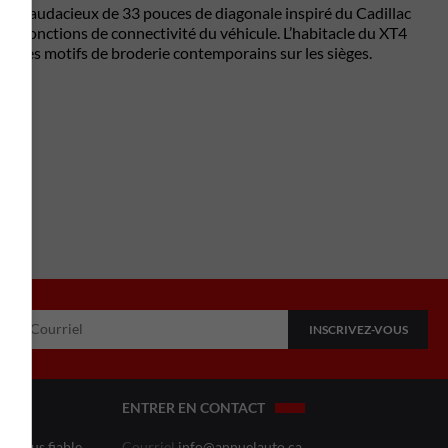
n DEL audacieux de 33 pouces de diagonale inspiré du Cadillac
des fonctions de connectivité du véhicule. L’habitacle du XT4
r des motifs de broderie contemporains sur les sièges.
ENTRER EN CONTACT
le plus fiable
Courriel
info@annuelauto.ca