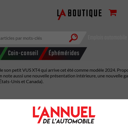
Emplois automobile
Coin-conseil
Éphémérides
 de son petit VUS XT4 qui arrive cet été comme modèle 2024. Prop
On note aussi une nouvelle présentation intérieure, une nouvelle g
États-Unis et Canada).
 235 chevaux et la boîte de vitesses automatique à neuf rapports.
entes conditions de conduite. Les modes Tour, Sport et Snow/Ice s
ment la dynamique de conduite et la maniabilité.