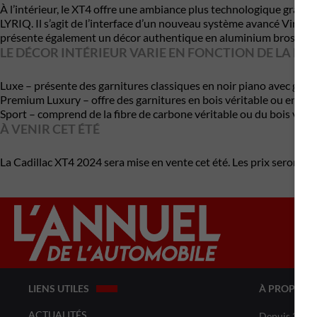
À l’intérieur, le XT4 offre une ambiance plus technologique grâce
LYRIQ. Il s’agit de l’interface d’un nouveau système avancé Virtua
présente également un décor authentique en aluminium brossé sur 
LE DÉCOR INTÉRIEUR VARIE EN FONCTION DE LA FINI
Luxe – présente des garnitures classiques en noir piano avec gravu
Premium Luxury – offre des garnitures en bois véritable ou en alu
Sport – comprend de la fibre de carbone véritable ou du bois véritab
À VENIR CET ÉTÉ
La Cadillac XT4 2024 sera mise en vente cet été. Les prix seront 
LIENS UTILES
À PROPOS 
ACTUALITÉS
Depuis 20 ans