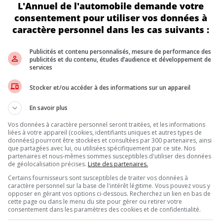
L'Annuel de l'automobile demande votre
 à une nouvelle conception du tableau de bord qui intègre un écra
l Cockpit qui constitue la base du système d’infodivertissement et 
consentement pour utiliser vos données à
toute la largeur du tableau de bord de style nouveau, accentué pa
caractère personnel dans les cas suivants :
TION :
Publicités et contenu personnalisés, mesure de performance des
re au laser.
publicités et du contenu, études d’audience et développement de
services
minium, selon la combinaison de couleurs.
le, selon la couleur de l’intérieur.
Stocker et/ou accéder à des informations sur un appareil
En savoir plus
annoncés près de la date de lancement
Vos données à caractère personnel seront traitées, et les informations
liées à votre appareil (cookies, identifiants uniques et autres types de
données) pourront être stockées et consultées par 300 partenaires, ainsi
que partagées avec lui, ou utilisées spécifiquement par ce site. Nos
partenaires et nous-mêmes sommes susceptibles d'utiliser des données
Inscrivez vous à l'infolettre.
de géolocalisation précises.
Liste des partenaires.
Certains fournisseurs sont susceptibles de traiter vos données à
caractère personnel sur la base de l'intérêt légitime. Vous pouvez vous y
opposer en gérant vos options ci-dessous. Recherchez un lien en bas de
DE NOUS
cette page ou dans le menu du site pour gérer ou retirer votre
consentement dans les paramètres des cookies et de confidentialité.
, l’Annuel de l’automobile demeure l’outil de référence le plus complet et 